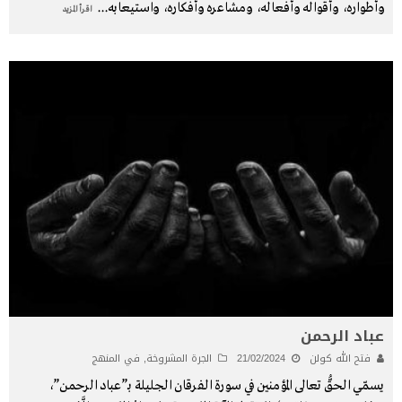
وأطواره، وأقواله وأفعاله، ومشاعره وأفكاره، واستيعابه
...
اقرأ المزيد
عباد الرحمن
فتح الله كولن
21/02/2024
الجرة المشروخة
,
في المنهج
يسمّي الحقُّ تعالى المؤمنين في سورة الفرقان الجليلة بـ”عباد الرحمن”،