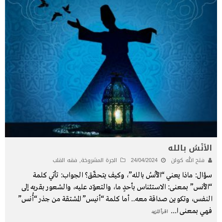
الأنْسُ بالله
فتح الله كولن
24/04/2024
الجرة المشروخة
,
فقه القلب
سؤال: ماذا يعني “الأُنْسُ بالله”، وكيف يتحقّق؟ الجواب: تأتي كلمة
“الأُنس” بمعنى: الاستئناس بأحدٍ ما، والتعوّد عليه، والشعور بقربه إلى
النفس، وتكوين صداقة معه.. أما كلمة “أنيس” المشتقة من جذر “أُنس”
فهي بمعنى ا
...
اقرأ المزيد