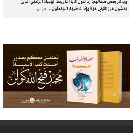
ويذكر بعض صفاتهم؛ إذ تقول الآية الكريمة: ﴿وَعِبَادُ الرَّحْمَنِ الَّذِينَ
يَمْشُونَ عَلَى الأَرْضِ هَوْنًا وَإِذَا خَاطَبَهُمُ الْجَاهِلُونَ
...
اقرأ المزيد