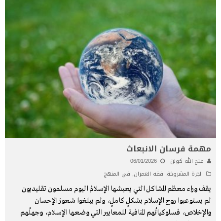
مهمة فرسان الانبعاث
فتح الله كولن
06/01/2026
الجرة المشروخة
,
فقه العمران
,
في المنهج
يقف وراء معظم المشاكل التي يعيشها الإسلامُ اليوم مسلمون تقليديون
لم يستوعبوا روح الإسلام بشكلٍ كاملٍ، ولم يبلغوا شعورَ الإحسان
والإخلاص، فسلوكياتُهم المنافية للمعايير التي وضعها الإسلام، وجهلُهم