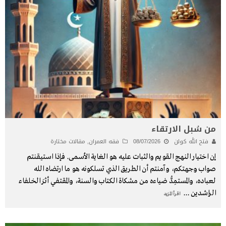
من سُبل الارتقاء
فتح الله كولن
08/07/2026
فقه العمران
,
مقالات مختارة
إن اختيار النهج القويم والثبات عليه هو الغاية الأسمى. فإذا استيقنتم
صواب وجهتكم، وآمنتم أن الطريق الذي تسلكونه هو ما ارتضاه الله
لعباده، والمستمِدُّ ضياءه من مشكاة الكتاب والسنة، والمقتفي أثرَ الخلفاء
الراشدين
...
اقرأ المزيد