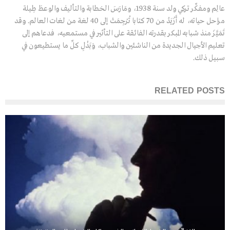
عالِم ومفكِّر تركي ولد سنة 1938، ومَارَسَ الخطابة والتأليف والوعظ طِيلة
مراحل حياته، له أَزْيَدُ من 70 كتابا تُرْجِمَتْ إلى 40 لغة من لغات العالم. وقد
تَمَيَّزَ منذ شبابه المبكر بقدرته الفائقة على التأثير في مستمعيه، فدعاهم إلى
تعليم الأجيال الجديدة من الناشئين والشباب، وَبَذْلِ كلِّ ما يستطيعون في
سبيل ذلك.
RELATED POSTS