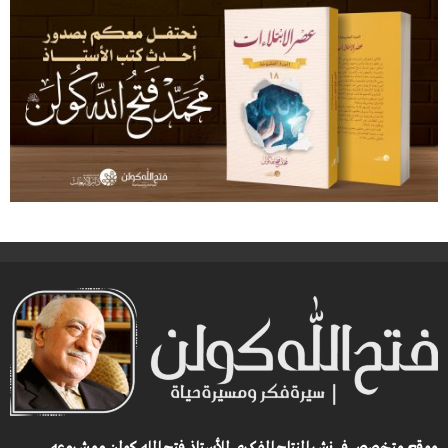
موقع متخصص في نشر النتاج الفكري للأستاذ فتح الله كولن ومشروعه