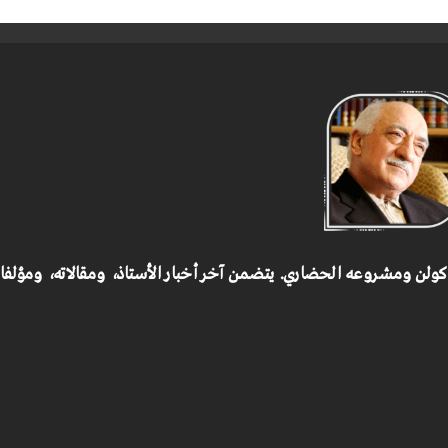
 كولن ومشروعه الحضاري.
يتضمن آخر أخبار الأستاذ، ومقالاته، ومؤلف