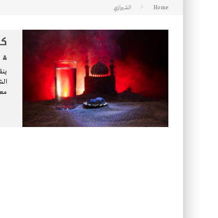
Home
الشيرازي
كتاب معراج الروح الصلاة: 32-مراتب الطهارة في الصلاة
كل
ينق
الش
معا