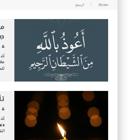
Home
الرجيم
كتاب معراج الروح الصلاة: 32-مراتب الطهارة في الصلاة
من
صِ
إن 
علا
للخ
تأ
إن 
ورو
الش