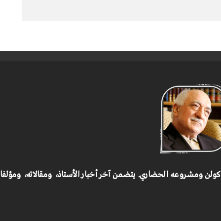
 كولن ومشروعه الحضاري.
يتضمن آخر أخبار الأستاذ، ومقالاته، ومؤلف