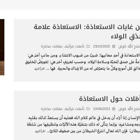
 غايات الاستعاذة: الاستعاذة علامة
دْقِ الولاء
فتح الله كولن
23/10/2025
تأملات قرآنية
,
مقالات مختارة
الاستعاذة في أحدِ معانيها: ضربٌ من ضروب الاعتذار، ومن جانبٍ آخرَ هي:
مةٌ على صدق المحبّة وسلامةِ الولاء، وحسب تعريفٍ آخر هي: تفويضُ المخلوقِ
القِ كل أمورِهِ وكلَّ ما يتعرّض له من الارتباك والحيرة، فها
...
اقرأ المزيد
مّلات حول الاستعاذة
فتح الله كولن
10/06/2023
تأملات قرآنية
,
مقالات مختارة
الإنسان إذا أراد أن يدخل في عالم كلام الله فعليه أن يستعدّ لذلك بـقلبِه
حِه ومشاعرِه، وإنما يتأتى له ذلك بتنقيّة هذه الآليّات وتنظيفِها من سُلطة
يطان؛ فإن الله تعالى انتزعَ الشيطانَ من بينِ صفوف الملائ
...
اقرأ المزيد