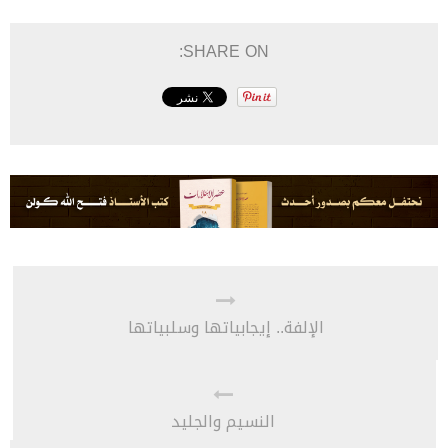
SHARE ON:
الإلفة.. إيجابياتها وسلبياتها
النسيم والجليد