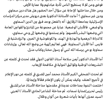
فوضى ومن ثمّ لا يستطيع الناس تأدية عبادتهم ولا عمارة الأرض.
ومن خلال مداخلتها للإجابة عن سؤال أحد الحضور هل هناك دين سماوي
ودين غير سماوي ؟ أجابت الأستاذة الدكتورة هدى درويش مدير مركز الدراسات
الإسرائيلية بجامعة الزقازيق: أنه بالفعل يوجد فرق بين الدين السماوي
والوضعي، فالأديان الوضعية: عبارة عن مجموعة من المبادئ والقوانين العامة
التي وضعها البشر بأنفسهم؛ ولم يستندوا في وضعها إلى وحي سماوي،
كالديانة البرهمية والبوذية في الهند، والكونفوشية في الصين، والزرادشتية في
فارس. أما الأديان السماوية: فهي تعاليم إلهية من وضع الله تعالى، وإرشادات
سماوية بوحي يرسله الله لنبي أو رسول مختار وكتاب منزل.
أما الأستاذ الدكتور أيمن سلامة أستاذ القانون الدولي فقد تحدث في كلمته عن
التشريعات الوطنية والمواثيق الدولية في مكافحة الإرهاب.
ثم تحدث الصحفي الكبير الأستاذ محمد أمين المصري في كلمته عن دور الإعلام
في تأجيج العنف، وكيف يمكن أن يكون الإعلام فعَّالاً وإيجابيًّا،
اختتمت الندوة بمداخلات عديدة في مقدمتها مداخلة الأستاذ صابر المشرفي
رئيس تحرير إصدارة نسمات، ثم مداخلة للشاعر الحادي الأستاذ / العربي
السيد عمران أنهاها بأبيات شعرية من ألوان وظلال.