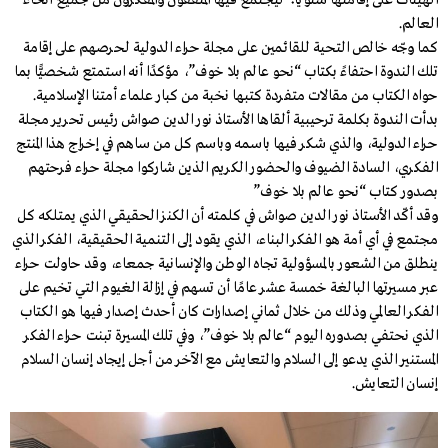
الهيئات على إقامتها سنويًّا؛ ليجتمع فيها المثقفون والمفكرون من جميع أنحاء
العالم.
كما وجّه خالص التحية للقائمين على مجلة حراء الدولية لحرصهم على إقامة
تلك الندوة احتفاءً بكتاب “نحو عالم بلا خوف”، مؤكدًا أنه استمتع شخصيًّا بما
حواه الكتاب من مقالات متفردة كتبها نخبة من كبار علماء أمتنا الإسلامية.
بدأت الندوة بكلمة ترحيبية ألقاها الأستاذ نور الدين صواش رئيس تحرير مجلة
حراء الدولية، والذي شكر فيها باسمه وباسم كل من ساهم في إخراج هذا المنتج
الفكري، السادة الضيوف والحضور الكريم الذين شاركوا مجلة حراء فرحتهم
بصدور كتاب “نحو عالم بلا خوف”
وقد أكّد الأستاذ نور الدين صواش في كلمته أن الكنز الحقيقي الذي يمتلكه كل
مجتمع في أي أمة هو الفكر البناء، الذي يقود إلى التنمية الحقيقية، الفكر الذي
ينطلق من الشعور بالمسؤولية تجاه الوطن والإنسانية جمعاء، وقد حاولت حراء
عبر مسيرتها البالغة خمسة عشر عامًا أن تسهم في إزالة الغيوم التي تخيم على
الفكر العالمي وذلك من خلال ثماني إصدارات كان أحدث إصدار فيها هو الكتاب
الذي نحتفي بصدوره اليوم “عالم بلا خوف”، وفي تلك المسيرة تبنت حراء الفكر
المستنير الذي يدعو إلى السلام والتعايش مع الآخر من أجل إيجاد إنسان السلام
إنسان التعايش.