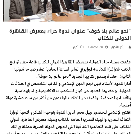
“نحو عالم بلا خوف” عنوان ندوة حراء بمعرض القاهرة
الدولي للكتاب
مركز الأخبار
06/02/2020
أخبار
عقدت مجلة حراء الدولية بـمعرض القاهرة الدولي للكتاب قاعة حفل توقيع
الكتب بلازا (1) الثلاثاء 4 فبراير في تمام الساعة الحادية عشر صباحا ندوتها
الثانية؛ احتفاءً بصدور كتابها الجديد “نحو عالم بلا خوف”.
أدار الندوة الأستاذ نبيل نجم الدين الإعلامي والكاتب المتخصص في العلاقات
الدولية، وحضرها العديد من كبار الشخصيات الأكاديمية والدبلوماسية
والأدبية والصحفية، ولفيف من الطلاب الوافدين من أكثر من ست عشرة دولة
أجنبية.
افتتح الإعلامي المخضرم نبيل نجم الدين الندوة بتوجيه الشكر والتحية لوزارة
الثقافة المصرية والهيئة المصرية العامة للكتاب وهيئة معرض القاهرة الدولي
للكتاب على تلك التظاهرة الثقافية التي تحرص الدولة المصرية ممثلة في تلك