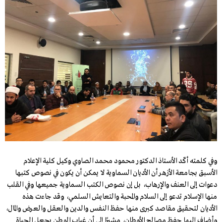
وفي كلمته أكّد الأستاذ الدكتور محمود محمد الصاوي وكيل كلية الإعلام
الأسبق بجامعة الأزهر أن الأديان السماوية لا يمكن أن يكون في نصوص كتبها
دعوات إلى العنف والإرهاب، بل إن نصوص الكتب السماوية جميعها وفي القلب
منها الإسلام تدعو إلى السلام والمحبة والتعايش السلمي، وقد جاءت هذه
الأديان لتحقيق مقاصد كبرى منها حفظ النفس والدين والعقل والعرض والمال،
وأضاف إليها حفظ مصالح الأوطان، مشيرًا إلى أن غياب الوطن يجعل الحياة