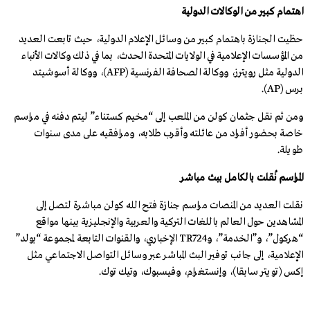
اهتمام كبير من الوكالات الدولية
حظيت الجنازة باهتمام كبير من وسائل الإعلام الدولية، حيث تابعت العديد
من المؤسسات الإعلامية في الولايات المتحدة الحدث، بما في ذلك وكالات الأنباء
الدولية مثل رويترز، ووكالة الصحافة الفرنسية
(AFP)
، ووكالة أسوشيتد
برس
(AP)
.
ومن ثم نقل جثمان كولن من الملعب إلى “مخيم كستناء” ليتم دفنه في مراسم
خاصة بحضور أفراد من عائلته وأقرب طلابه، ومرافقيه على مدى سنوات
طويلة.
المراسم نُقلت بالكامل ببث مباشر
نقلت العديد من المنصات مراسم جنازة فتح الله كولن مباشرة لتصل إلى
المشاهدين حول العالم باللغات التركية والعربية والإنجليزية بينها مواقع
“هركول”، و”الخدمة”، و
TR724
الإخباري، والقنوات التابعة لمجموعة “بولد”
الإعلامية، إلى جانب توفير البث المباشر عبر وسائل التواصل الاجتماعي مثل
إكس (تويتر سابقا)، وإنستغرام، وفيسبوك، وتيك توك.