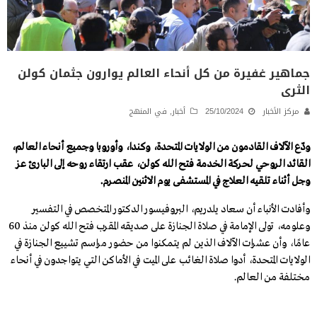
جماهير غفيرة من كل أنحاء العالم يوارون جثمان كولن
الثرى
مركز الأخبار
25/10/2024
أخبار
,
في المنهج
ودّع الآلاف القادمون من الولايات المتحدة، وكندا، وأوروبا وجميع أنحاء العالم،
القائد الروحي لحركة
الخدمة
فتح الله كولن، عقب ارتقاء روحه إلى البارئ عز
وجل أثناء تلقيه العلاج في المستشفى يوم الاثنين المنصرم.
وأفادت الأنباء أن سعاد يلدريم، البروفيسور الدكتور المتخصص في التفسير
وعلومه، تولى الإمامة في صلاة الجنازة على صديقه المقرب فتح الله كولن منذ 60
عامًا، وأن عشرات الآلاف الذين لم يتمكنوا من حضور مراسم تشييع الجنازة في
الولايات المتحدة، أدوا صلاة الغائب على الميت في الأماكن التي يتواجدون في أنحاء
مختلفة من العالم.