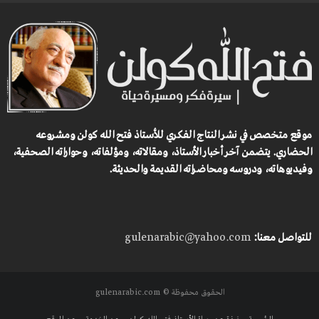
موقع متخصص في نشر النتاج الفكري للأستاذ فتح الله كولن ومشروعه
الحضاري.
يتضمن آخر أخبار الأستاذ، ومقالاته، ومؤلفاته، وحواراته الصحفية،
وفيديوهاته، ودروسه ومحاضراته القديمة والحديثة.
للتواصل معنا:
gulenarabic@yahoo.com
الحقوق محفوظة © gulenarabic.com