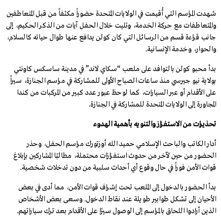
شهدت المراسم التي أُقيمت في الولايات المتحدة حضوراً مكثفاً من قبل المتعاطفين
والمتعاطفات مع حركة الخدمة، وتليت خلال الحفل آيات من الذكر الحكيم، إلى
جانب قراءة قسم من الرسائل التي كان كولن يدافع عنها طوال حياته كالسلام،
والحوار، وخدمة الإنسانية.
بدأ محبو كولن بالتوافد على ملعب “سكاي لاند” في مدينة ساسكس كاونتي
بولاية نيو جيرسي منذ ساعات الصباح الأولى للمشاركة في مراسم الجنازة، سيراً
على الأقدام أو عبر السيارات، كما لوحظ عبور عدد كبير من المركبات من كندا
المجاورة إلى الولايات المتحدة للمشاركة في الجنازة
.
تحذيرات من الاستفزاز و
التنويه ب
أهمية الهدوء
أدار الكاتب والباحث الإسلامي حميد الله أوزتورك مراسم الحفل، وحذر
الحضور من حين لآخر من حدوث استفزازات محتملة، مطالبًا المشاركين بإبلاغ
قوات الأمن فوراً في حال وقوع أي أحداث سلبية من دون تدخلات شخصية.
بدأ الحضور بالدخول إلى الملعب تحت إشراف قوات الأمن، مما أدى في بعض
الأحيان إلى تشكل طوابير طويلة عند نقاط الدخول. وسعى بعض الأشخاص
الذين أرادوا اللحاق بالمراسم إلى الوصول سيرًا على الأقدام بعد ترك سياراتهم.