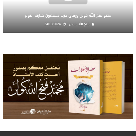
محبو فتح الله كولن ورفاق دربه يشيعون جنازته اليوم
فتح الله كولن
24/10/2024