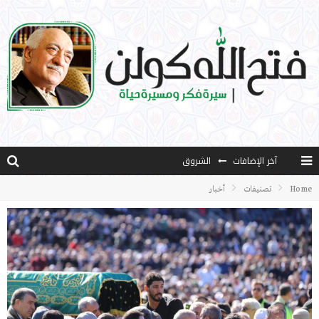
آخر الإضافات
الشروق
المثقفون المتعلقون بالأماني والخيالات
Home
تصنيفات
أخبار
تضحيات خدام الإسلام المعاصرين
نفحات قدسية في خدمة أمتنا
كتاب معراج الروح الصلاة: 32-مراتب الطهارة في الصلاة