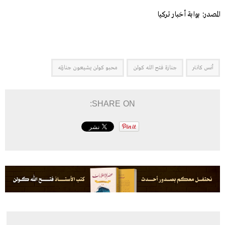
المصدر: بوابة أخبار تركيا
أنس كانتر
جنازة فتح الله كولن
محبو كولن يشيعون جنازته
SHARE ON: