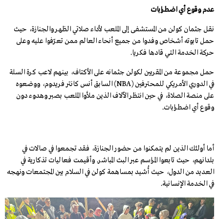
عدم وقوع أي اضطرابات
نقل جثمان كولن من المستشفى إلى الملعب لأداء صلاتي الظهر والجنازة، حيث
حمل تابوته أشخاص وفدوا من جميع أنحاء العالم ممن تعرّفوا عليه وعلى
حركة الخدمة التي قادها فكريا.
حمل مجموعة من المقربين لكولن جثمانه على الأكتاف، بينهم لاعب كرة السلة
في الدوري الأمريكي للمحترفين (
NBA
) السابق أنس كانتر فريدوم، ووضعوه
على منصة الصلاة، في حين انتظر الآلاف الذين ملأوا الملعب بصبر وهدوء دون
وقوع أي اضطرابات.
أما أولئك الذين لم يتمكنوا من حضور الجنازة، فقد تجمعوا في صالات في
بلدانهم، حيث تابعوا المراسم عبر البث المباشر. وأقيمت فعاليات تذكارية في
العديد من الدول، حيث أُشيد بمساهمة كولن في السلام بين المجتمعات ونهجه
في الخدمة الإنسانية.