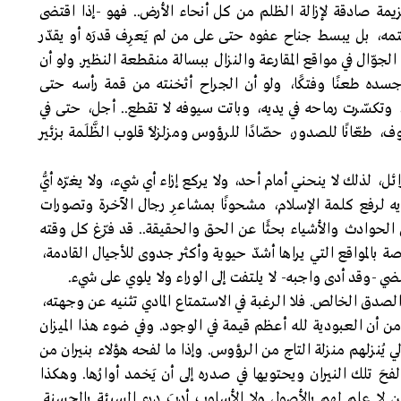
 صادقة لإزالة الظلم من كل أنحاء الأرض.. فهو -إذا اقتضى
تمه، بل يبسط جناح عفوه حتى على من لم يَعرِف قدرَه أو يقدّر
، الجوّال في مواقع المقارعة والنزال ببسالة منقطعة النظير. ولو أن
 جسده طعنًا وفتكًا، ولو أن الجراح أثخنته من قمة رأسه حتى
تكسّرت رماحه في يديه، وباتت سيوفه لا تقطع.. أجل، حتى في
طعّانًا للصدور، حصّادًا للرؤوس ومزلزلاً قلوب الظَّلَمة بزئير
ل، لذلك لا ينحني أمام أحد، ولا يركع إزاء أي شيء، ولا يغرّه أيُّ
يه لرفع كلمة الإسلام، مشحونًا بمشاعرِ رجال الآخرة وتصورات
الحوادث والأشياء بحثًا عن الحق والحقيقة.. قد فرّغ كل وقته
ة بالمواقع التي يراها أشدّ حيوية وأكثر جدوى للأجيال القادمة،
م يمضي -وقد أدى واجبه- لا يلتفت إلى الوراء ولا يلوي على شيء.
الصدق الخالص. فلا الرغبة في الاستمتاع المادي تثنيه عن وجهته،
ؤمن أن العبودية لله أعظم قيمة في الوجود. وفي ضوء هذا الميزان
ي يُنزلهم منزلة التاج من الرؤوس. وإذا ما لفحه هؤلاء بنيران من
َ تلك النيران ويحتويها في صدره إلى أن يَخمد أوارُها. وهكذا
ين لا علم لهم بالأصول ولا الأسلوب أدبَ درء السيئة بالحسنة.