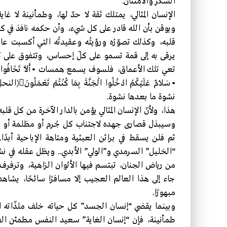
الشكر والامتنان.
الإنسان المثالي، يمتلك ثقة لا حدّ لها، وطمأنينة لا غاي
ويوقن بأن الله قادر على كل شيء، وأن حكمه نافذ في كل 
قلبه، وكذلك تصوّرُه ورؤيتُه وعقيدتُه التي أكسبت عا
يرقى به إلى قمة تسمو على كلّ إحساس، وتتفوق على كلّ
نشوة ما بعدها نشوة.
هذا، ولأنّ الإنسان المثالي يؤمن بالدار الآخرة من كل 
وسيبذل قصارى جهده لاجتناب كل جُرم أو مظلمة أو 
ثم فلن يسقط في براثن العبثية ومتاهة الإباحية أبدً
“الخليل” السرمدي و”الولي” الأبدي.. ويظل عقله في ن
من رياض الجنان، تبتسم فيها الألوان الزاهية، وترفرف ف
جاء إلى هذا العالم العجيب إلا مسافرًا سائحًا، يشاهد
مبهورًا.
وبينما يقضي “إنسان الجسد” كل حياته خلف ملذّاته ال
طمأنينة، فإن “إنسان الغاية” سعيد النفس مطمئن الفؤا