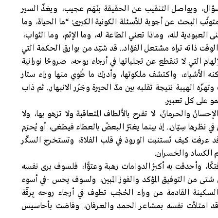
 وسؤال، ويواصل التنقيب عن الحقيقة بنَهَم عجيب، ويغذّ السير
متوثّب البحث عن أجوبة للأسئلة الكونية الكبرى: “ما الحياة، وما
ى العبودية لله، وماذا تعني الطاعة له، وما الإثم، وما الثواب،
.. في الوقت ذاته تراه مشتعل الفؤاد.. قد شيّد من بوارق الحكمة التي
م التي لا تنقطع عن تجلياتها في أرجاء روحه، صروحًا نورانية
ه الأشياء، واكتشف ملكوتها، وأدرك ما طُوي منها وراء ستار
تهزّه الهيبة نتيجة تقلبه بين مدّ الحيرة وجَزْر الانبهار.. ثم ذاب
و على كل تعبير.
سانُ والحرمانُ، لا تفرح بالألطاف المتعاقبة ولا تزهو بها، ولا
ي نظرها سِيّان.. إذ بينما يغترّ البعضُ بالعطاء فيطغى، أو يُحرَم
د عرفت كيف تَستنبت الورودَ في قلب الفلاة، وتستخرج السكّر
 الكساد والخسران.
 وفتكًا، وأحدقت به أكبرُ الدوامات رهبة وعتوًّا، فلسوف يرى نفسه
ان شتى من التوفيق المؤكد والفوز المبين، ولسوف يحس -في أسوء
نة القادمة من وراء الحُجُب تطوف في أرجاء روحه بِرقّة
 وقد امتلأت نفسه بمشاعر الحمد والعرفان، وفاضت بأحاسيس