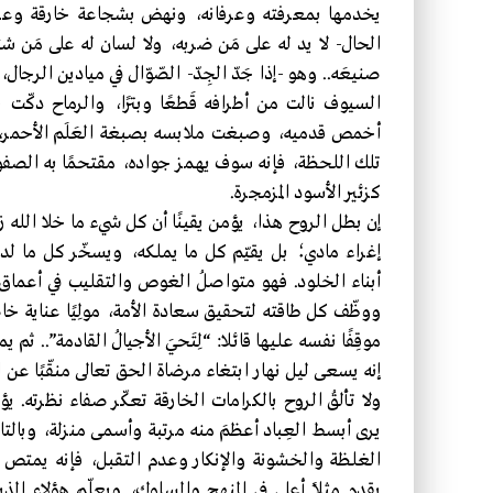
يخدمها بمعرفته وعرفانه، ونهض بشجاعة خارقة وعزيمة
الحال- لا يد له على مَن ضربه، ولا لسان له على مَن ش
صنيعَه.. وهو -إذا جَدّ الجِدّ- الصّوّال في ميادين الرجال
السيوف نالت من أطرافه قَطعًا وبترًا، والرماح دكّت
أخمص قدميه، وصبغت ملابسه بصبغة العَلَم الأحمر، و
تلك اللحظة، فإنه سوف يهمز جواده، مقتحمًا به الصفوف، 
كزئير الأسود المزمجرة.
إن بطل الروح هذا، يؤمن يقينًا أن كل شيء ما خلا الله زائ
إغراء مادي؛ بل يقيّم كل ما يملكه، ويسخّر كل ما لد
أبناء الخلود. فهو متواصلُ الغوص والتقليب في أعماق 
ووظّف كل طاقته لتحقيق سعادة الأمة، مولِيًا عناية خاص
موقِفًا نفسه عليها قائلا: “لِتَحيَ الأجيالُ القادمة”.. ث
إنه يسعى ليل نهار ابتغاء مرضاة الحق تعالى منقّبًا عن 
ولا تألقُ الروح بالكرامات الخارقة تعكّر صفاء نظرته. ي
يرى أبسط العِباد أعظمَ منه مرتبة وأسمى منزلة، وبالتال
الغلظة والخشونة والإنكار وعدم التقبل، فإنه يمتص لفح
يقدم مثلاً أعلى في المنهج والسلوك، ويعلّم هؤلاء الذ