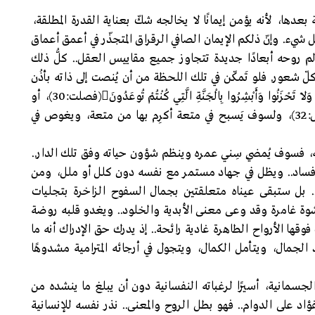
ة بعدها، لأنه يؤمن إيمانًا لا يخالجه شكّ بعناية القدرة المطلقة،
شيء. وإنّ ذلكم الإيمان الصافي الرقراق المتجذّر في أعمق أعماق
لم روحه أبعادًا جديدة تتجاوز جميع مقاييس العقل.. كلُّ ذلك
 شعور. فلو تَمكّن في تلك اللحظة من أن يُنصت إلى ذاته بأذُن
تعي تلك الأعماق، فلسوف يسمع همسات •أَلاَّ تَخَافُوا وَلاَ تَحْزَنُوا وَأَبْشِرُوا بِالْجَنَّةِ الَّتِي كُنْتُمْ تُوعَدُونَ(فصلت:30)، أو
•سَلاَمٌ عَلَيْكُمُ ادْخُلُوا الْجَنَّةَ بِمَا كُنْتُمْ تَعْمَلُونَ(النحل:32)، ولسوف يَسبح في متعة أكرِم بها من متعة، ويغوص في
قلبه، فسوف يُمضِي سِني عمره وينظم شؤون حياته وفق تلك الدار..
فساد.. ويظل في جهاد مستمر مع نفسه دون كلل أو ملل، ومن
ا.. بل ستبقى عيناه متعلقتين بجمال السفوح الزاخرة بتجليات
شوة غامرة وقد وعى معنى الأبدية والخلود.. ويغدو قلبه روضة
وقها الأرواح الطاهرة غادية رائحة.. إذ يدرك حق الإدراك أنه ما
 الجمال، ويتأمل الكمال، ويتجول في أرجائه المترامية مشدوهًا
جسمانية، أسيرًا لرغباته النفسانية دون أن يبلغ ما ينشده من
د على الدوام.. فهو بطل الروح والمعنى.. نذر نفسه للإنسانية