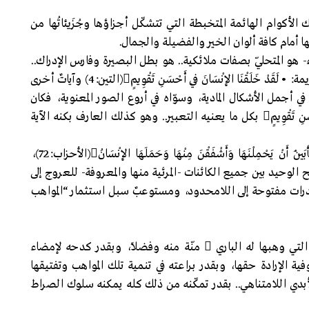
لك الأكوام الهائمة المتخبطة التي تتشكّل أجزاؤها وجُزَيئاتُها من
ا أمام كافة ألوان الخير والفضيلة والجمال.
ء- هو المتحلّي بصفات ملائكية.. هو بطل البصيرة وفارس الإدراك..
هو المنتبه إلى الحقيقة الكبرى التي عبرت عنها الآية الكريمة: •لَقَدْ خَلَقْنَا الإِنْسَانَ فِي أَحْسَنِ تَقْوِيمٍ(التين:4) وآياتٌ أخرى
 هو المدرِك يقينًا أن الباري  قد خلقه في أجمل الأشكال المادية، وسوّاه في أروع الصور المعنوية، فكان
بديع الصنع، متفرد الهيئة، تَصدُق عليه حقيقة •أَحْسَنِ تَقْوِيمٍ بكل ما يعنيه التعبير.. وهو كذلك العارف بكنه الآية
•إِنَّا عَرَضْنَا الأَمَانَةَ عَلَى السَّمَاوَاتِ وَالأَرْضِ وَالْجِبَالِ فَأَبَيْنَ أَنْ يَحْمِلْنَهَا وَأَشْفَقْنَ مِنْهَا وَحَمَلَهَا الإِنْسَانُ(الأحزاب:72)،
َح الوحيد بين جميع الكائنات -المرئية منها والمعروفة- للعروج إلى
ات وقُدرات مفتوحة إلى اللامحدود، ومستوعبٌ سبل استثمار “المواهب
ولهذا، فإنه بقدر تمكّنه من استثمار “مواهبه الأولى” التي وهبها له الباري  منّة منه وفضلاً، وبقدر كدحه لإمضاء
فية الإرادة حقها، وبقدر براعته في تنمية تلك المواهب وتفتيقها
أبدي اللامتناهي.. بقدر تمكّنه من ذلك كله يمكنه سلوك الصراط