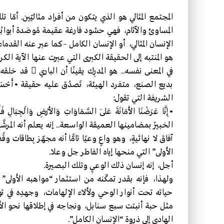
المجتمع المثالي هو الذي يتكون من أفراد مثاليّين. أمّا ت
المساوئ والآثام، فهي حشود فارغة عقيمة مُوصَدة أبوابُه
الإنسان المثالي، أو الإنسان الكامل –كما عبر عنه القدما
في المعنى نفسه..
الشريفة التي تقول:
الخبيرُ بمضامينها العميقة الواسعة.. إنه يعلم أنه المرشّ
آفاق لا نهائيةٍ، وهو واعٍ وعيًا تامًّا أنه مجهّز بِطاق
الأولى” التي منحها إياه الفاطر جل وعلا.
أجل، إنه إنسان ذلك الوعيِ وتلك البصيرة.
حياته تحت أنوار الوحي ولألاء الإلهامات، وجهدِه في تو
مثل حبة أنبتت سبع سنابل، ونجاحِه في إطلاقها نحو ال
الهادي إلى ذروة “الإنسان الكامل”.