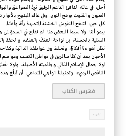
أجل، في عالمه الدافئ الناعم الرقيق ترِدُ الصواعق وال
العيونَ والقلوبَ بوهج النور.. وفي عالمه المبتهج بالأنوار
كل حين، لتنفح النفوسَ الخشنةَ المتمردةَ رقّة وأنسًا.
يبدو أننا -ولا سيما البعض منا- لم نفلح في السموّ إلى 
السئية بالحسنة، بل نواجهُ العنفَ بالعنف، والحقدَ با
نظن أهواءنا أفكارًا، ونخلط بين عواطفنا الذاتية وكفاحن
الأحيان بعد أن كنّا سائرين في مواطن الكسب ومواسم ا
لولا جمال الإسلام الذاتي وجاذبيته الأصيلة، ولولا نفَسُ
الناقص الرديء، وتمثيلنا الواهي المتداعي، أن تَبلُغ هذه الأ
فهرس الكتاب
الغرباء