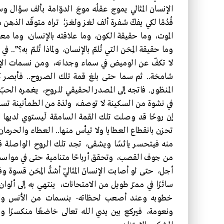
الإنسان المثالي يموج عقلُه موجَ الدوّامة بألف سؤال
قُدُمًا لكي يفكّ شفرة ألف لغز ولغز؛ تراه متوقّد الذهن 
الموت، وما حقيقة الكون، وما علاقته بالإنسان، وما معن
وما حقيقة المِحَن التي تُلمّ بالإنسان، ولماذا تُلمّ به؟”
لا تكفّ عن الوميض في سماء وجدانه، ومن نسمات الإلها
شامخة.. ثم سما حتى بلغ قمة تلك الصروح.. فأبصر كن
المنظور.. فاتجه إلى المصدر الحقيقي للروح، يغمره الحبّ و
في نشوة من السكينة لا توصف، ولذة من الطمأنينة تسم
إن روحًا قد وصلت تلك القمة السامقة لَيستوي لديها الإح
تحزن بانقطاع العطايا ولا تيأس منها.. العطاء والحرمان ف
منه فيتحسر يائسًا ويشقى، تجد تلك الروح الواصلة ق
من جوف القصب، وتحقق أرباحًا متنامية حتى في مواسم
أجل، حتى لو أصابت الإنسانَ المثاليّ أشدُّ المِحَن قسوة
سائرًا في ممرّ طويل من الامتحانات، ينتهي به إلى ألو
خطوبه وعند أصعب لحظاته- بنسمات من الأنس والسكي
ونعومة، فيركع بين يدي الله تعالى خاضعًا منكسرًا