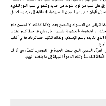
بوارق على قلب من نور، فتولد من جديد وتنمو في قلب النور لتضيء
 تتحول ألوان شتى من النيران النمرودية المتعاقبة إلى برد وسلام في
هذا المرتقى من الاستواء والنضج بعد. ولأننا كذلك، لا نحسن دفع
لحقد، والخشونةَ بالخشونة نفسِها؛ بل ونقع في خطأ كبير عندما
ا الذي نكابده باسم الإسلام، ولذلك نتكبّد خسائر فادحة في أغلب
لربح.
 القرآن الذهبيّ الذي يبعث الحياةَ في النفوس.. لَتعذّر مع أدائنا
مانةُ المقدسةُ وتلك الدعوةُ النبيلةُ إلى ما بلغته اليوم.