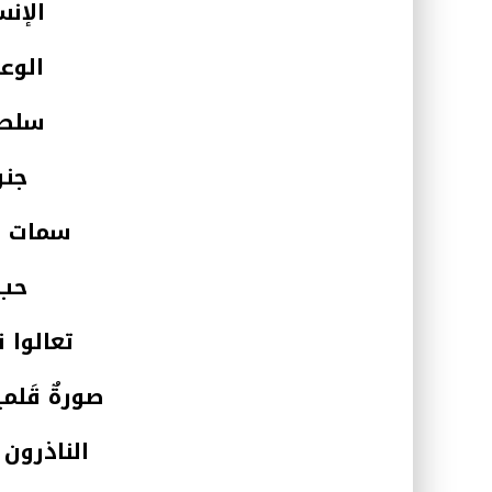
الإنس
الوع
سلطن
جنو
سمات ا
حب 
تعالوا 
صورةٌ قَلم
الناذرون