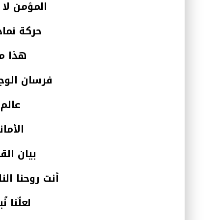
المؤمن لا
حركة نما
هذا م
فرسان الوج
عالم
الأمان
بيان الق
أنت روحنا الن
لعلّنا ن