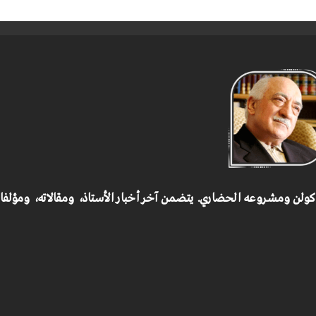
 كولن ومشروعه الحضاري.
يتضمن آخر أخبار الأستاذ، ومقالاته، ومؤلف