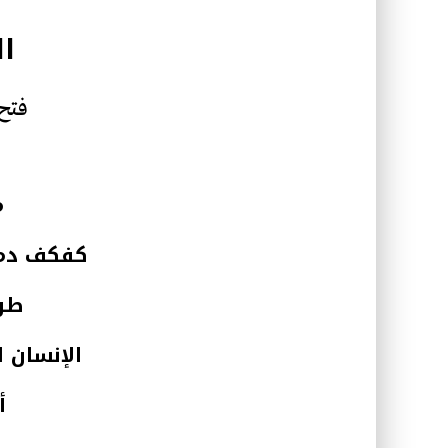
ال
فتح 
م
كفكف دمو
طوي
الإنسان ا
أ