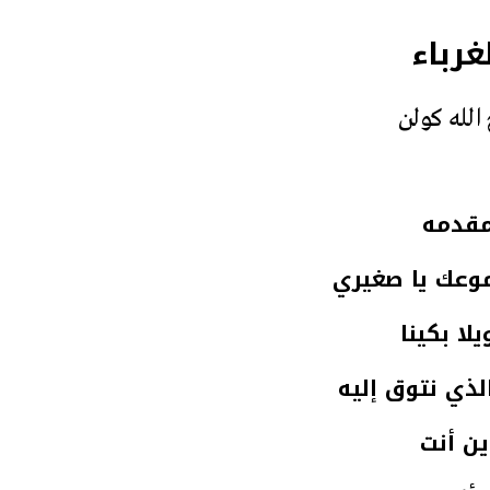
غرباء
الله كولن
قدمه
عك يا صغيري
لا بكينا
لذي نتوق إليه
ين أنت