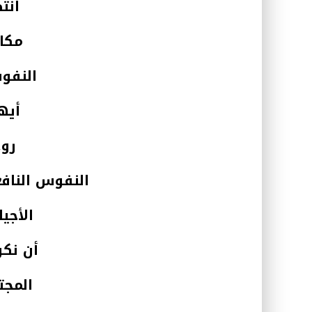
انت
مكاب
النفو
أيه
روح
النفوس النافع
الأجي
أن نك
المجت