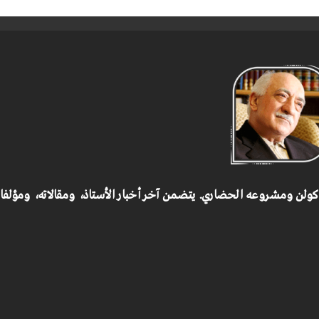
 كولن ومشروعه الحضاري.
يتضمن آخر أخبار الأستاذ، ومقالاته، ومؤلف