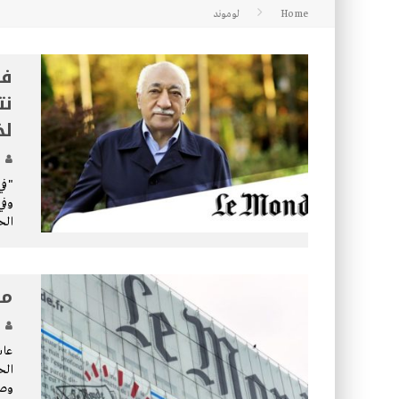
Home
لوموند
كتاب طرق الإرشاد: 36- التضحية
فش
نت
لخ
"في
الح
مس
عاش
الح
وصف