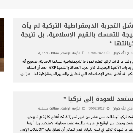
ل التجربة الديمقراطية التركية لم يأت
يجة للتمسك بالقيم الإسلامية، بل نتيجة
يانتها *
فتح الله كولن
07/01/2020
الأزمة الراهنة
,
مقالات صحفية
 وقت ما كانت تركيا تعتبر نموذجا للديمقراطية المسلمة الحديثة. صحيح أنه
وفي بدايات الألفية الجديدة، كان حزب العدالة والتنمية AKP -بعد أن استلم
كم- قد أطلق بعض الإصلاحات التي تتطابق والمعايير الديمقراطية للا
...
اقرأ المزيد
تعد للعودة إلى تركيا *
فتح الله كولن
30/07/2017
الأزمة الراهنة
,
مقالات صحفية
ت تركيا ليلة الخامس عشر من شهر تموز الفائت أفظع كارثة في تاريخها
ديث ونجت من الوقوع في هاوية مظلمة عقب محاولة الانقلاب. وإذا أردنا
 ما شهدته تركيا في تلك الليلة، فمن الممكن أن نطلق عليه "الانقلاب الإره
...