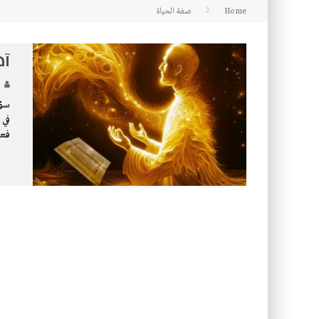
Home
صفة الحياة
كتاب معراج الروح الصلاة: 32-مراتب الطهارة في الصلاة
آه
سؤا
في 
فعل