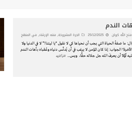
ات الندم
فتح الله كولن
25/12/2025
الجرة المشروخة
,
فقه الإرشاد
,
في المنهج
ل: ما صفةُ الحياة التي يجب أن نحياها كي لا نقول “يا ليتنا!” لا في الدنيا ولا
الآخرة؟ الجواب: إذا كان المؤمن لا يرغب في أن يُدنِّس دنياه وعُقباه بآهات الندم
يه أوَّلًا أن يعرفَ الله جل جلاله حقًّا، ويس
...
اقرأ المزيد