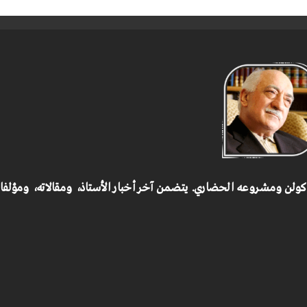
 كولن ومشروعه الحضاري.
يتضمن آخر أخبار الأستاذ، ومقالاته، ومؤلف