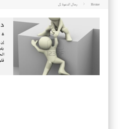
Home
رجال الدعوة إل
كتاب معراج الروح الصلاة: 32-مراتب الطهارة في الصلاة
دس
إن 
رغب
الح
قلو