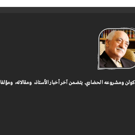
 كولن ومشروعه الحضاري.
يتضمن آخر أخبار الأستاذ، ومقالاته، ومؤلف