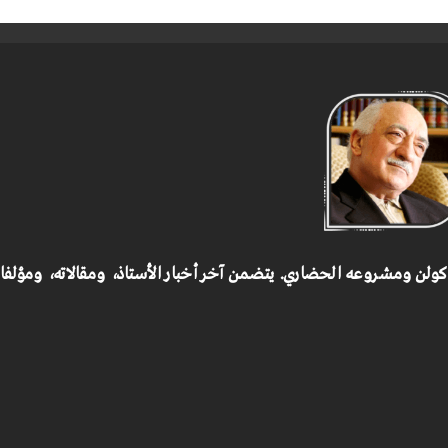
 كولن ومشروعه الحضاري.
يتضمن آخر أخبار الأستاذ، ومقالاته، ومؤلف