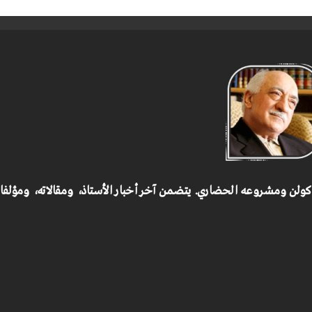
 كولن ومشروعه الحضاري.
يتضمن آخر أخبار الأستاذ، ومقالاته، ومؤلف