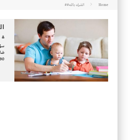
Home
الشرك بالله##
كتاب معراج الروح الصلاة: 32-مراتب الطهارة في الصلاة
ال
سؤا
صَال
7/190)؟ ا