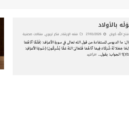
وَلَه بالأولاد
فتح الله كولن
27/01/2026
فقه الإرشاد
,
فكر تربوي
,
مقالات صحفية
ل: ما الدروس المستفادة من قول الله تعالى في سورة الأعراف: ﴿فَلَمَّا آتَاهُمَا
ِحًا جَعَلَا لَهُ شُرَكَاءَ فِيمَا آتَاهُمَا فَتَعَالَى اللهُ عَمَّا يُشْرِكُونَ﴾ (سُورَة الأَعرَافِ:
لجواب: يقول
...
اقرأ المزيد