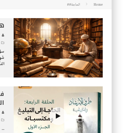
Home
الحاجة##
كتاب معراج الروح الصلاة: 32-مراتب الطهارة في الصلاة
هل
سؤا
شَه
الت
ال
...