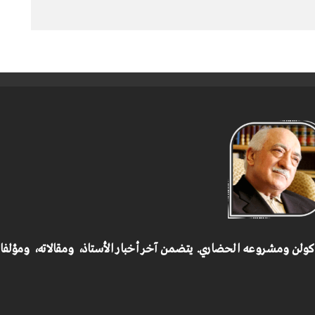
 كولن ومشروعه الحضاري.
يتضمن آخر أخبار الأستاذ، ومقالاته، ومؤلف