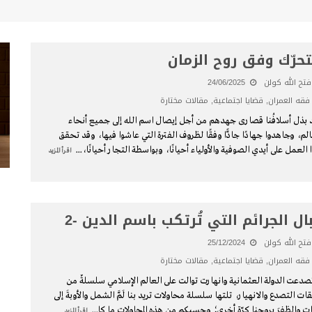
تحرّك وفق روح الزمان
فتح الله كولن
24/06/2025
فقه العمران
,
قضايا اجتماعية
,
مقالات مختارة
 بذل أسلافُنا قصارى جهدهم من أجل إيصال اسم الله إلى جميع أنحاء
الم، وجاهدوا جهادًا جادًّا وفقًا لظروف الفترة التي عاشوا فيها، وقد تحقق
 العمل على أيدي الصوفية والأولياء أحيانًا، وبواسطة التجار أحيانًا،
...
اقرأ المزيد
ال الجرائم التي تُرتكب باسم الدين -2
فتح الله كولن
25/12/2024
فقه العمران
,
قضايا اجتماعية
,
مقالات مختارة
 تصدعت الدولة العثمانية وانهارت توالت على العالم الإسلامي سلسلةٌ من
ات التصدع والانهيار، تلتها سلسلة محاولات تريد بنا لَمَّ الشمل والأوبةَ إلى
ات والظفرَ بروحنا كرّة أخرى؛ وحسبكم من هذه المحاولات ما كا
...
اقرأ المزيد