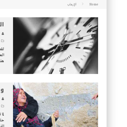
Home
الإرهاب
كتاب معراج الروح الصلاة: 32-مراتب الطهارة في الصلاة
ال
لقد
الع
هذا
وب
لما
حلق
الذ