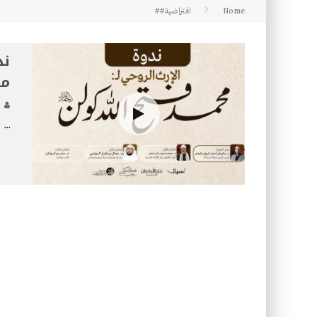
Home
افتراضية##
كتاب معراج الروح الصلاة: 32-مراتب الطهارة في الصلاة
ند
مح
...