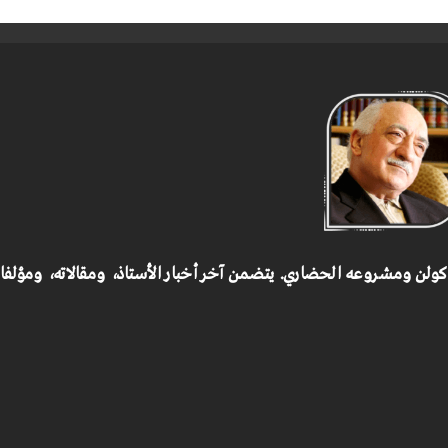
 كولن ومشروعه الحضاري.
يتضمن آخر أخبار الأستاذ، ومقالاته، ومؤلف