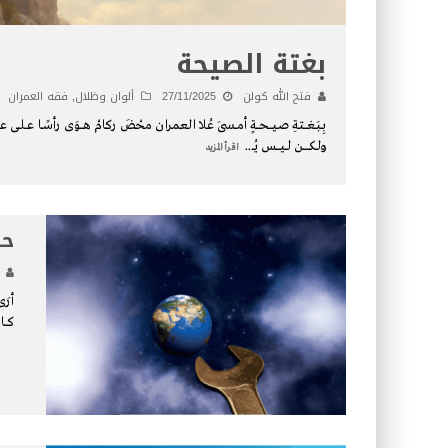
بغتة الصيحة
فتح الله كولن
27/11/2025
ألوان وظلال
,
فقه العمران
بِـبَـغـــتـةِ صـيـــحـــةٍ أمـــسَى عُلا العمران محْضَ ركامْ هـــوَى رأسًــا عــلــى عـــقبٍ خــــر
ولـكــــــن لــيــــس يُـ
...
اقرأ المزيد
حا
أرَى 
كـــا