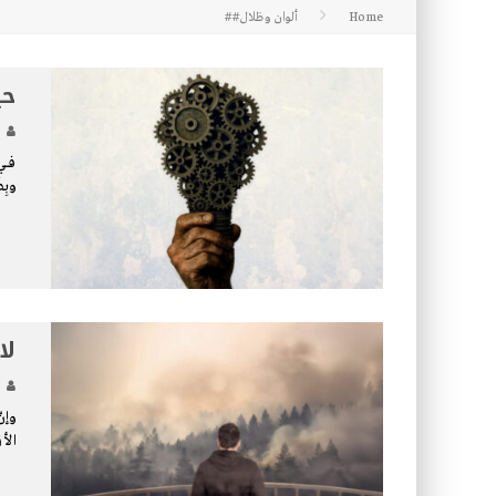
Home
ألوان وظلال##
كتاب معراج الروح الصلاة: 32-مراتب الطهارة في الصلاة
حي
فــــ
وبِط
لا
وإنْ
الأز