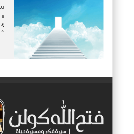
سل
إذا أ
شــــ