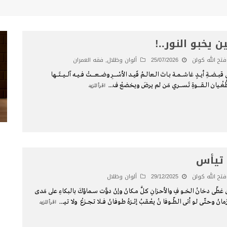
ن يخبو النور..!
فتح الله كولن
25/07/2026
ألوان وظلال
,
فقه العمران
ي قبـــضــــةِ أيــــدٍ غاشــــمـــة بــاتَ الــعالـــمُ قَيـــد الأسْــــــرِ وضــــعـــــــتْ فـــيـــه آلــــيــــتَــــها
ُغْــيان الــقـــــــوةِ تَـســـــري مَن لم يرضَ ويخضعْ ف
...
اقرأ المزيد
 تيأس
فتح الله كولن
29/12/2025
ألوان وظلال
 غطّى دخانُ الخـــو فِ والأحـزانِ كـلَّ مــكانْ وإنْ دوَّت ســماؤكَ بالبكاءِ على مَدى
مانْ وحـتّـى لـو أتـى الـطّـــوفا نُ يعْـقـبُ إثـــرَهُ طــوفـانْ فـــلا تـجـــزعْ ولا تـيـ
...
اقرأ المزيد