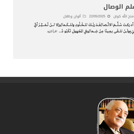
م الوصال
فتح الله كولن
22/05/2025
ألوان وظلال
دركــتَ سُـلَّــــــمَ الاتّـــصـالِفَــــدَربُــــكَ للــخُــلُودِ وللـــــكَـــمالِوإلا لـــــنْ تُــمَــــــيِّـــزَ أيَّ
ـيْءٍولَـــنْ تلـــقَــى يـمِـينًا مِنْ شِــــمالِوفي المجْهولِ تَكْبُو دُ
...
اقرأ المزيد