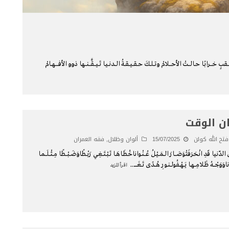
ابًـا حــالــــتْ الأحــــلامْ وتــلــكَ حــقــيــقــةُ الـــدنــيـا تَــيـــقَّـــنـــها ذوو الأفــــــهــامْ
ن الوقت
فتح الله كولن
15/07/2025
ألوان وظلال
,
فقه العمران
الدّنيا قَدِ انْحَرَفَتْوَصَــــارَ الــمَــيْـلُ عُـــنْـواناخُـطَـاهَــا تَـبْـتَــغِــي رَبْــطًاوَضَــبْـــطًا مِــثْــلَـــمـا
ناوَوَجْـــهُ ظَـلامِـــهـا يَــهْـفُولــنـورِ هُـــدًى تَــغَـــــ
...
اقرأ المزيد