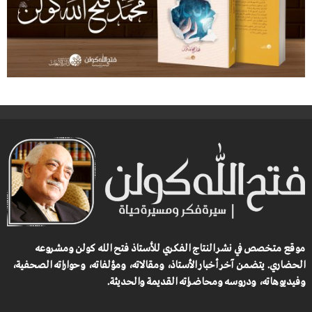
موقع متخصص في نشر النتاج الفكري للأستاذ فتح الله كولن ومشروعه
الحضاري.
يتضمن آخر أخبار الأستاذ، ومقالاته، ومؤلفاته، وحواراته الصحفية،
وفيديوهاته، ودروسه ومحاضراته القديمة والحديثة.