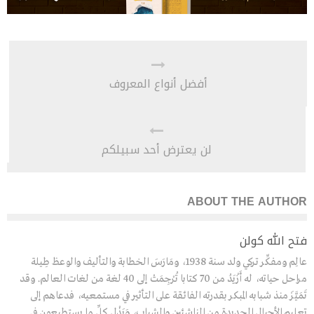
أفضل أنواع المعروف
لن يعترض أحد سبيلكم
ABOUT THE AUTHOR
فتح الله كولن
عالِم ومفكِّر تركي ولد سنة 1938، ومَارَسَ الخطابة والتأليف والوعظ طِيلة
مراحل حياته، له أَزْيَدُ من 70 كتابا تُرْجِمَتْ إلى 40 لغة من لغات العالم. وقد
تَمَيَّزَ منذ شبابه المبكر بقدرته الفائقة على التأثير في مستمعيه، فدعاهم إلى
تعليم الأجيال الجديدة من الناشئين والشباب، وَبَذْلِ كلِّ ما يستطيعون في