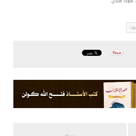
,
هوجا أفندي
راق؟