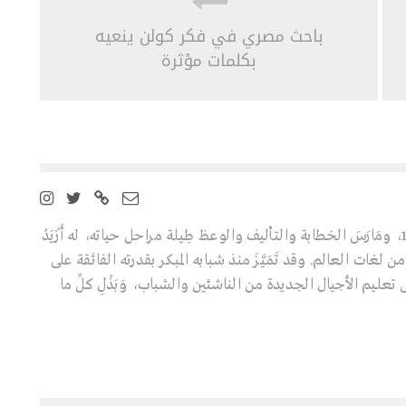
باحث مصري في فكر كولن ينعيه
بكلمات مؤثرة
عالِم ومفكِّر تركي ولد سنة 1938، ومَارَسَ الخطابة والتأليف والوعظ طِيلة مراحل حياته، له أَزْيَدُ
ابا تُرْجِمَتْ إلى 40 لغة من لغات العالم. وقد تَمَيَّزَ منذ شبابه المبكر بقدرته الفائقة على
تعليم الأجيال الجديدة من الناشئين والشباب، وَبَذْلِ كلِّ ما