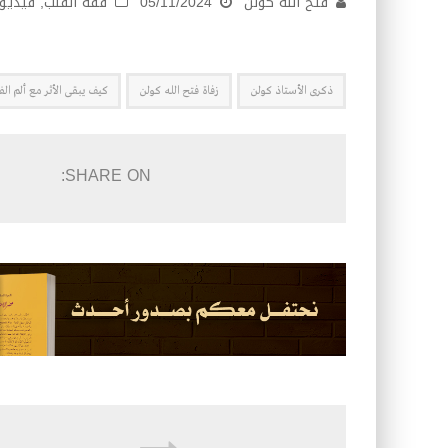
فتح الله كولن
05/11/2024
فقه القلب
,
فيديو
ذكرى الأستاذ كولن
زفاة فتح الله كولن
كيف يبقى الأثر مع ألم الف
SHARE ON: