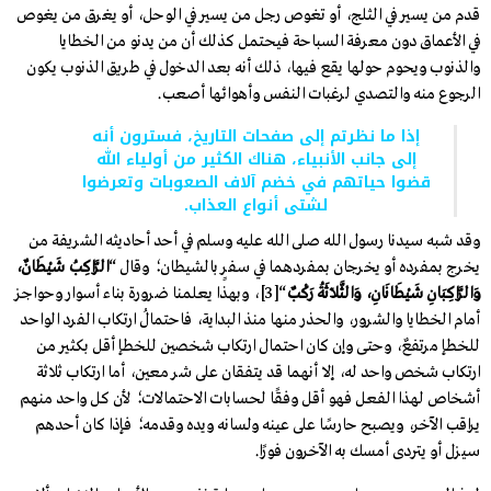
قدم من يسير في الثلج، أو تغوص رجل من يسير في الوحل، أو يغرق من يغوص
في الأعماق دون معرفة السباحة فيحتمل كذلك أن من يدنو من الخطايا
والذنوب ويحوم حولها يقع فيها، ذلك أنه بعد الدخول في طريق الذنوب يكون
الرجوع منه والتصدي لرغبات النفس وأهوائها أصعب.
إذا ما نظرتم إلى صفحات التاريخ، فسترون أنه
إلى جانب الأنبياء، هناك الكثير من أولياء الله
قضوا حياتهم في خضم آلاف الصعوبات وتعرضوا
لشتى أنواع العذاب.
وقد شبه سيدنا رسول الله صلى الله عليه وسلم في أحد أحاديثه الشريفة من
يخرج بمفرده أو يخرجان بمفردهما في سفرٍ بالشيطان؛ وقال “
الرَّاكِبُ شَيْطَانٌ،
وَالرَّاكِبَانِ شَيْطَانَانِ، وَالثَّلَاثَةُ رَكْبٌ
“[3]، وبهذا يعلمنا ضرورة بناء أسوار وحواجز
أمام الخطايا والشرور، والحذر منها منذ البداية، فاحتمالُ ارتكاب الفرد الواحد
للخطإ مرتفعٌ، وحتى وإن كان احتمال ارتكاب شخصين للخطإ أقل بكثير من
ارتكاب شخص واحد له، إلا أنهما قد يتفقان على شر معين، أما ارتكاب ثلاثة
أشخاص لهذا الفعل فهو أقل وفقًا لحسابات الاحتمالات؛ لأن كل واحد منهم
يراقب الآخر، ويصبح حارسًا على عينه ولسانه ويده وقدمه؛ فإذا كان أحدهم
سيزل أو يتردى أمسك به الآخرون فورًا.