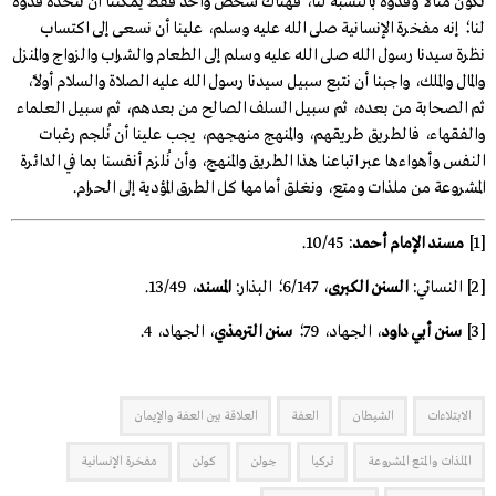
تكون مثالًا وقدوة بالنسبة لنا، فهناك شخص واحد فقط يمكننا أن نتخذه قدوة
لنا؛ إنه مفخرة الإنسانية صلى الله عليه وسلم، علينا أن نسعى إلى اكتساب
نظرة سيدنا رسول الله صلى الله عليه وسلم إلى الطعام والشراب والزواج والمنزل
والمال والملك، واجبنا أن نتبع سبيل سيدنا رسول الله عليه الصلاة والسلام أولًا،
ثم الصحابة من بعده، ثم سبيل السلف الصالح من بعدهم، ثم سبيل العلماء
والفقهاء، فالطريق طريقهم، والمنهج منهجهم، يجب علينا أن نُلجم رغبات
النفس وأهواءها عبر اتباعنا هذا الطريق والمنهج، وأن نُلزم أنفسنا بما في الدائرة
المشروعة من ملذات ومتع، ونغلق أمامها كل الطرق المؤدية إلى الحرام.
[1]
مسند الإمام أحمد
: 10/45.
[2] النسائي:
السنن الكبرى
، 6/147؛ البذار:
المسند
، 13/49.
[3]
سنن أبي داود
، الجهاد، 79؛
سنن الترمذي
، الجهاد، 4.
الابتلاءات
الشيطان
العفة
العلاقة بين العفة والإيمان
الملذات والمتع المشروعة
تركيا
جولن
كولن
مفخرة الإنسانية