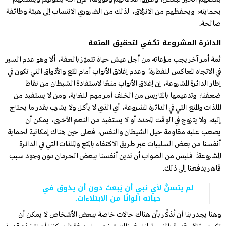
بحمايته، ويحفظهم من الانزلاق، لذلك من الضروري الانتساب إلى هيئة وطائفة
صالحة.
الدائرة المشروعة تكفي لتحقيق المتعة
ثمة أمر آخر يجب مراعاته من أجل عيش حياة تتميّز بالعفة، ألا وهو عدم السير
في الاتجاه المعاكس للفطرة؛ وعدم إغلاق الأبواب أمام المتع والأذواق التي تكون في
إطار الدائرة المشروعة، إن إغلاق الأبواب منعًا لاستفادة الشيطان من نقاط
ضعفنا، وتدعيمها بالمتاريس من الخلف أمر مهم للغاية، ومن لا يستفيد من
الملذات والمتع التي في الدائرة المشروعة، أي الذي لا يأكل ولا يشرب بقدر ما يحتاج
إليه، ولا يتزوج في الوقت المحدد أو لا يستفيد من النعم الأخرى، يمكن أن
يصعب عليه مقاومة حيل الشيطان والنفس، فعلى حين هناك إمكانية لحماية
أنفسنا من بعض السلبيات عبر طريق الاكتفاء بالمتع والملذات التي في الدائرة
المشروعة؛ فليس من الصواب أن ندين أنفسنا ببعض الحرمان دون وجود سبب
قاهر يدفعنا إلى ذلك.
لم يتسنَّ لأي نبي أن يُبعث دون أن يذوق في
حياته ألوانًا من الابتلاءات.
وهنا يجدر بنا أن نُذكِّر بأن هناك حالات خاصة ببعض الأشخاص لا يمكن أن