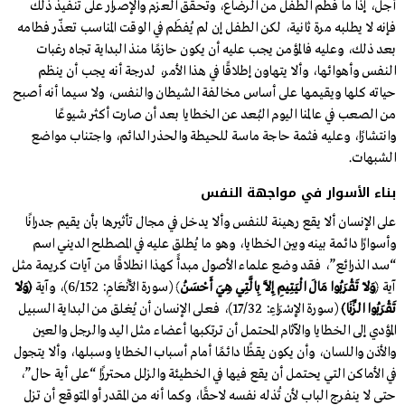
أجل، إذا ما فُطم الطفل من الرضاع، وتحقق العزم والإصرار على تنفيذ ذلك
فإنه لا يطلبه مرة ثانية، لكن الطفل إن لم يُفطَم في الوقت المناسب تعذّر فطامه
بعد ذلك، وعليه فالمؤمن يجب عليه أن يكون حازمًا منذ البداية تجاه رغبات
النفس وأهوائها، وألا يتهاون إطلاقًا في هذا الأمر، لدرجة أنه يجب أن ينظم
حياته كلها ويقيمها على أساس مخالفة الشيطان والنفس، ولا سيما أنه أصبح
من الصعب في عالمنا اليوم البُعد عن الخطايا بعد أن صارت أكثر شيوعًا
وانتشارًا، وعليه فثمة حاجة ماسة للحيطة والحذر الدائم، واجتناب مواضع
الشبهات.
بناء الأسوار في مواجهة النفس
على الإنسان ألا يقع رهينة للنفس وألا يدخل في مجال تأثيرها بأن يقيم جدرانًا
وأسوارًا دائمة بينه وبين الخطايا، وهو ما يُطلق عليه في المصطلح الديني اسم
“سد الذرائع”، فقد وضع علماء الأصول مبدأً كهذا انطلاقًا من آيات كريمة مثل
آية ﴿
وَلَا تَقْرَبُوا مَالَ الْيَتِيمِ إِلَّا بِالَّتِي هِيَ أَحْسَنُ
﴾ (سورة الأَنْعَامِ: 6/152)، وآية
﴿وَلَا
تَقْرَبُوا الزِّنَا﴾
(سورة الإِسْرَاءِ: 17/32)، فعلى الإنسان أن يُغلق من البداية السبيل
المؤدي إلى الخطايا والآثام المحتمل أن ترتكبها أعضاء مثل اليد والرجل والعين
والأذن واللسان، وأن يكون يقظًا دائمًا أمام أسباب الخطايا وسبلها، وألا يتجول
في الأماكن التي يحتمل أن يقع فيها في الخطيئة والزلل محترزًا “على أية حال”،
حتى لا ينفرج الباب لأن تُذله نفسه لاحقًا، وكما أنه من المقدر أو المتوقع أن تزل