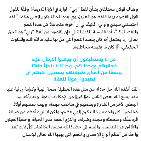
وهناك قولان مختلفان بشأن لفظ “ربي” الوارد في الآية الكريمة؛ وفقًا للقول
الأول المقصود بهذا اللفظ هو العزيز، وفي هذه الحالة يكون المعنى هكذا: “لقد
احتضنني سيدي وآواني، فكيف لي أن أخونه متجاهلًا كل هذه النعم
والفضائل؟!”، أما بالنسبة للقول الثاني فإن المقصود من لفظ “ربي” هو الحق
تعالى، إذ يحتمل أنه كان يقصد النعم التي منَّ بها عليه مالكُ الملك والملكوت
الحقيقي، أيًّا كان ما يفهمه مخاطبوه.
من لا يستطيعون أن يجعلوا الإيمان ملء
ضمائرهم ووجدانهم، وجزءًا لا يتجزأ منها،
وعمقًا من أعماق طبيعتهم يستحيل عليهم أن
يُصبحوا رموزًا للعفة.
لقد أنقذه الله جل جلاله من مثل هذه الخطيئة منحة إلهية وكرامة ربانية عليه،
فقد يمنح الله بعض الناس قدرًا كبيرًا من الإمكانات المادية، وقد يأخذ بيد
البعض الآخر من الشارع ويضعهم في مناصب مهمة، ويهب بعضهم أولادًا
صالحين، كل واحد من ذلك كرم إلهي عظيم، ولكن لا شيء أعظم من صيانةِ
المرء عفّتَه وسمعتَه ومجدَه وشرفه، والتزامِ العفة مدى الحياة، وحفظِ العينين
والأذنين عن التدنيس، والسيرِ إلى حضرة الله بحسن الخاتمة.. كلُّ ذلك يُعد
واحدًا من أعظم أنواع الإحسان والنعم التي يهبها الله تعالى للإنسان.