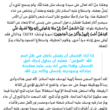
وهكذا منَّ الله تعالى على سيدنا يوسف مثل هذه المنَّة، ولم يسمح لشيء أن
يُخلَّ بعفته، واستطاع عليه السلام بكل نزاهته وعفته أن يتخلص من نداء
الخطيئة هذا، ولما صار لاحقًا مطمح نظر النساء شعر بالقلق من أن الأمر
سيصير أكثر تعقيدًا ففضّل دخول السجن حتى يتسنى له الابتعاد عن الفتنة
والخطيئة بقوله: ﴿
رَبِّ السِّجْنُ أَحَبُّ إِلَيَّ مِمَّا يَدْعُونَنِي إِلَيْهِ وَإِلَّا تَصْرِفْ عَنِّي
كَيْدَهُنَّ أَصْبُ إِلَيْهِنَّ وَأَكُنْ مِنَ الْجَاهِلِينَ﴾
(سورة يُوسُفَ: 12/33)؛ وبالتالي فقد
أوفى بحق إرادته مرة أخرى، وقاوم الخطيئة، واستطاع الصمود والبقاء رمزًا
للعفة.
إذا أراد الإنسان أن يعيش بأمان في ظل اسم
الله “المؤمن”، فعليه أن يحاول إدراك أفق
الإحسان؛ وهذا يعني أنه يجب عليه ممارسة
عباداته وعبوديته بإحسان وكأنه يرى الله.
لقد أصبح السجن منحةً إلهية ليوسف عليه السلام؛ لأنه صِين هناك وأدى
رسالةً ووظيفة مهمةً على حد سواء، وانفتح له الطريق المؤدي إلى المكانة
الرفيعة، ولأنه استغل هذه المنحة الإلهية استغلالًا جيدًا صارت المنح الواردة فيما
بعد مظهرًا لدائرته الصالحة، فالمنح تولِّد المنح، لقد اتسعت دائرة المنح إلى أن جاء
يومٌ صار فيه يوسف عليه السلام شعلة ضياء ومصدر نور لأهل مصر فأضاء
عالمهم.. بل إن أطياف ذلك الضياء استمرت حتى عهد سيدنا موسى عليه السلام.