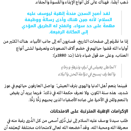
ذهب أيضًا، فهناك عانى كل أنواع الإيذاء والقسوة والجفاء.
لقد أصبح السجن منحةً إلهية ليوسف عليه
السلام؛ لأنه صِين هناك وأدى رسالةً ووظيفة
مهمةً على حد سواء، وانفتح له الطريق المؤدي
إلى المكانة الرفيعة.
إذا ما نظرتم إلى صفحات التاريخ، فسترون أنه إلى جانب الأنبياء، هناك الكثير من
أولياء الله قضوا حياتهم في خضم آلاف الصعوبات وتعرضوا لشتى أنواع
العذاب، وعلى حد قول ضياء باشا (ت: 1880م):
الجاهل يعيش في ترفٍ ونزهةٍ ورخاءٍ
والعارف يسبح في دوّامة المحن والبلاء
فبينما ينعم أهل الدنيا والهوى بترف العيش؛ يواصل العارفون حياتهم في عوز
شديد، هذه سنة الكون، ولا نعرف حكمة الله في ذلك؛ فربما يريد أن يفيض
بالنعم والمنن في الآخرة على عباده الأصفياء الذين يحبهم زخًّا زخًّا.
الإكرامات الإهية المترتبة على الامتحانات
طلب سيدنا يوسف عليه السلام إلى نيل ذُرًى أسمى من كل الذُرى رغبة منه في
معرفة الله ومحبة الله، وقد أخضعه الله تعالى لامتحانات مختلفة ليُعلِمَه أن