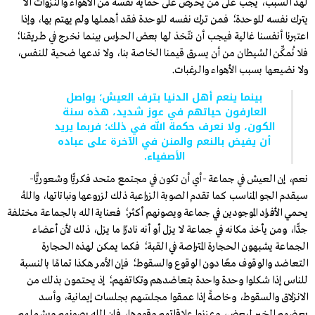
لهذ السبب، يجب على من يحرص على حماية نفسه من الأهواء والنزوات ألا
يترك نفسه للوحدة؛ فمن ترك نفسه للوحدة فقد أهملها ولم يهتم بها، وإذا
اعتبرنا أنفسنا غالية فيجب أن نتّخذ لها بعض الحراس بينما نخرج في طريقنا؛
فلا نُمكِّن الشيطان من أن يسرق قيمنا الخاصة بنا، ولا ندعها ضحية للنفس،
ولا نضيعها بسبب الأهواء والرغبات.
بينما ينعم أهل الدنيا بترف العيش؛ يواصل
العارفون حياتهم في عوز شديد، هذه سنة
الكون، ولا نعرف حكمة الله في ذلك؛ فربما يريد
أن يفيض بالنعم والمنن في الآخرة على عباده
الأصفياء.
نعم، إن العيش في جماعة -أي أن تكون في مجتمع متحد فكريًّا وشعوريًّا-
سيقدم الجو المناسب كما تقدم الصوبة الزراعية ذلك لزروعها ونباتاتها، واللهُ
يحمي الأفراد الموجودين في جماعة ويصونهم أكثر؛ فعناية الله بالجماعة مختلفة
جدًّا، ومن يأخذ مكانه في جماعة لا يزل أو أنه نادرًا ما يزل، ذلك لأن أعضاء
الجماعة يشبهون الحجارة المتراصة في القبة؛ فكما يمكن لهذه الحجارة
التعاضد والوقوف معًا دون الوقوع والسقوط؛ فإن الأمر هكذا تمامًا بالنسبة
للناس إذا شكلوا وحدة واحدة بتعاضدهم وتكاتفهم؛ إذ يحتمون بذلك من
الانزلاق والسقوط، وخاصةً إذا عمقوا مجلسَهم بجلسات إيمانية، وأسد
بعضهم الخير لبعض، وعززوا علاقاتهم وقووها، فإن الله يصونهم ويشملهم