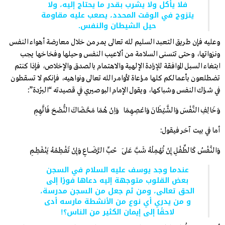
فلا يأكل ولا يشرب بقدر ما يحتاج إليه، ولا
يتزوج في الوقت المحدد، يصعب عليه مقاومة
حيل الشيطان والنفس.
وعليه فإن طريق التعبد السليم لله تعالى يمر من خلال معارضة أهواء النفس
ونزواتها، وحتى تتسنى السلامة من ألاعيب النفس وحيلها وفخاخها يجب
ابتغاء السبل الموافقة للإرادة الإلهية والاهتمام بالصدق والإخلاص، فإذا كنتم
تضطلعون بأعمالكم كلها مراعاة لأوامر الله تعالى ونواهيه، فإنكم لا تسقطون
في شراك النفس وشباكها، ويقول الإمام البوصيري في قصيدته “البُردة”:
وَخَالِفِ النَّفْسَ وَالشَّيْطَانَ وَاعْصِهِمَا وَاِنْ هُمَا مَحَّضَاكَ النُّصْحَ فَاتَّهِمِ
أما في بيت آخر فيقول:
وَالنَّفْسُ كَالطِّفْلِ إِنْ تُهْمِلْهُ شَبَّ عَلَى حُبِّ الرَّضَـــــاعِ وَإِنْ تَفْـطِمْهُ يَنْفَطِــمِ
عندما وجد يوسف عليه السلام في السجن
بعض القلوب متوجهة إليه دعاها فورًا إلى
الحق تعالى، ومن ثم جعل من السجن مدرسة،
و من يدري أي نوع من الأنشطة مارسه أدى
لاحقًا إلى إيمان الكثير من الناس؟!