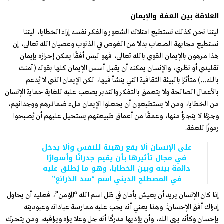
العلاقة بين العفة والإيمان
ليتنا نحن كذلك نستطيع امتلاك الشعور والفكر نفسه إزاء الخطايا، ليتنا
نستطيع مجابهة الصعاب بدلًا من الغوص في الذنوب وعصيان الله تعالى، إن
هذا مرهون بالإيمان القوي بالله تعالى، فهو ليس أفقًا يمكن إحرازه بإيمان
تقليدي أو نظري، والإنسان يمكنه أن يقبل أسس الإيمان كلها بقوله (آمنت
بالله…) متأثرًا بالبيئة الثقافية التي ينشأ فيها، لكن الإيمان الذي لا يُدعم
بالأعمال الصالحة ولا يتعمق بالتفكر والتدبر يصعب عليه للغاية حماية الإنسان
من الخطايا، ومن لا يستطيعون أن يجعلوا الإيمان ملء ضمائرهم ووجدانهم،
وجزءًا لا يتجزأ منها، وعمقًا من أعماق طبيعتهم يستحيل عليهم أن يُصبحوا
رموزًا للعفة.
على الإنسان ألا يقع رهينة للنفس وألا يدخل
في مجال تأثيرها بأن يقيم جدرانًا وأسوارًا
دائمة بينه وبين الخطايا، وهو ما يُطلق عليه
في المصطلح الديني اسم “سد الذرائع”
إذا كان الإنسان يريد أن يعيش بأمان في ظل اسم الله “المؤمن”، فعليه أن يحاول
إدراك أفق الإحسان؛ وهذا يعني أنه يجب عليه ممارسة عباداته وعبوديته
بإحسان وكأنه يرى الله، وأن يؤديها مدركًا أنه جل وعلا يراه ويراقبه، ومن يتحرك