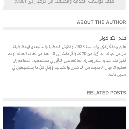
كيف توسعت الخدمة وانطلقت من تركيا إلى العالم
ABOUT THE AUTHOR
فتح الله كولن
عالِم ومفكِّر تركي ولد سنة 1938، ومَارَسَ الخطابة والتأليف والوعظ طِيلة
مراحل حياته، له أَزْيَدُ من 70 كتابا تُرْجِمَتْ إلى 40 لغة من لغات العالم. وقد
تَمَيَّزَ منذ شبابه المبكر بقدرته الفائقة على التأثير في مستمعيه، فدعاهم إلى
تعليم الأجيال الجديدة من الناشئين والشباب، وَبَذْلِ كلِّ ما يستطيعون في
سبيل ذلك.
RELATED POSTS