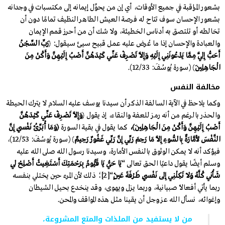
بشعور المراقبة في جميع الأوقات، أي إن من يحوِّل إيمانه إلى مكتسبات في وجدانه
بشعور الإحسان سوف تتاح له فرصة العيش الطاهر النظيف تمامًا دون أن
تخالطه أو تلتصق به أدناس الخطيئة، ولا شك أن من أحرز قمم الإيمان
والعبادة والإحسان إذا ما عُرض عليه عمل قبيح سيئ سيقول: ﴿
رَبِّ السِّجْنُ
أَحَبُّ إِلَيَّ مِمَّا يَدْعُونَنِي إِلَيْهِ وَإِلَّا تَصْرِفْ عَنِّي كَيْدَهُنَّ أَصْبُ إِلَيْهِنَّ وَأَكُنْ مِنَ
الْجَاهِلِينَ
﴾ (سورة يُوسُفَ: 12/33).
مخالفة النفس
وكما يلاحظ في الآية السالفة الذكر أن سيدنا يوسف عليه السلام لا يترك الحيطة
والحذر بالرغم من أنه رمز للعفة والنقاء، إذ يقول ﴿
وَإِلَّا تَصْرِفْ عَنِّي كَيْدَهُنَّ
أَصْبُ إِلَيْهِنَّ وَأَكُنْ مِنَ الْجَاهِلِينَ﴾،
كما يقول في بقية السورة
﴿وَمَا أُبَرِّئُ نَفْسِي إِنَّ
النَّفْسَ لَأَمَّارَةٌ بِالسُّوءِ إِلَّا مَا رَحِمَ رَبِّي إِنَّ رَبِّي غَفُورٌ رَحِيمٌ
﴾ (سورة يُوسُفَ: 12/53)،
فيؤكد أنه لا يمكن الوثوق بالنفس الأمارة، وسيدنا رسول الله صلى الله عليه
وسلم أيضًا يقول داعيًا الحق تعالى “
يَا حَيُّ يَا قَيُّومُ بِرَحْمَتِكَ أَسْتَغِيثُ أَصْلِحْ لِي
شَأْنِي كُلَّهُ وَلَا تَكِلْنِي إِلى نَفْسِي طَرْفَةَ عَيْنٍ
“[2]؛ ذلك لأن المرء حين يختلي بنفسه
ربما يأتي أفعالًا صبيانية، وربما يزل ويهوى، وقد ينخدع بحيل الشيطان
وإغوائه، نسأل الله عز وجل أن يقينا مثل هذه المواقف والمحن.
من لا يستفيد من الملذات والمتع المشروعة،