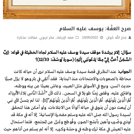
صرح العفَّة: يوسف عليه السلام
فتح الله كولن
10/05/2022
فقه الإرشاد
,
فكر تربوي
,
مقالات مختارة
سؤال: إلامَ يرشدنا موقف سيدنا يوسف عليه السلام تجاه الخطيئة في قوله: ﴿رَبِّ
السِّجْنُ أَحَبُّ إِلَيَّ مِمَّا يَدْعُونَنِي إِلَيْهِ﴾ (سورة يُوسُفَ: 12/33)؟
الجواب:
عند النظر في قصة سيدنا يوسف عليه السلام نرى أن حياته كانت
محاطة بالصعوبات والامتحانات منذ البداية؛ فقد أُلقِي في بئر وهو لا يزال صبيًّا
حديث السن، وبيع في الأسواق مثل العبيد، وعاش بعيدًا عن بيته ووطنه،
وافتُري عليه، وقضى زمنًا طويلًا في السجن.. ذلك لأن “أَشَدَّ النَّاسِ بَلَاءً الْأَنْبِيَاءُ،
ثُمَّ الَّذِينَ يَلُونَهُمْ، ثُمَّ الَّذِينَ يَلُونَهُمْ، ثُمَّ الَّذِينَ يَلُونَهُمْ”[1]، لذا لم يتسنَّ لأي نبي
أن يُبعث دون أن يذوق في حياته ألوانًا من الابتلاءات، ولو أمكن هذا لتحقق
لسيدنا رسول الله صلى الله عليه وسلم مفخرة الإنسانية؛ إلا أنه في مكة قد
أُوذي وضُرب وأهين بأبشع الصور، وقُوطع وعُزل عن المجتمع، فلما استحال
عليه العيش في مكة ترك وطنه في وحشة وكرب، إلا أنه لم يسلم من أذاهم حيث