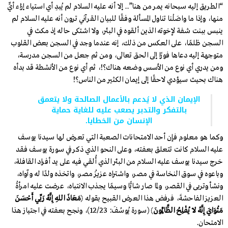
“الطريق إليه سبحانه يمر من هنا”.. إلا أنه عليه السلام لم يُبدِ أي استياء إزاء أيٍّ
منها، وإذا ما واصَلْنا تناول المسألة وفقًا للبيان القرآني ترون أنه عليه السلام لم
ينبس ببنت شفة لإخوته الذين ألقوه في البئر، ولا اشتكى حاله إذ مكث في
السجن ظلمًا، على العكس من ذلك، إنه عندما وجد في السجن بعض القلوب
متوجهة إليه دعاها فورًا إلى الحق تعالى، ومن ثم جعل من السجن مدرسة،
ومن يدري أي نوع من الأسس وضعه هناك؟!، ثم أي نوع من الأنشطة قد بدأه
هناك بحيث سيؤدي لاحقًا إلى إيمان الكثير من الناس؟!
الإيمان الذي لا يُدعم بالأعمال الصالحة ولا يتعمق
بالتفكر والتدبر يصعب عليه للغاية حماية
الإنسان من الخطايا.
وكما هو معلوم فإن أحد الامتحانات الصعبة التي تعرض لها سيدنا يوسف
عليه السلام كانت تتعلق بعفته، وعلى النحو الذي ذكر في سورة يوسف فقد
خرج سيدنا يوسف عليه السلام من البئر الذي أُلقي فيه على يد أفراد القافلة،
وباعوه في سوق النخاسة في مصر، واشتراه عزيزُ مصر، واتخذه ولدًا له وآواه،
ونشأ وتربى في القصر، ولما صار شابًّا وسيمًا يجذب الانتباه، عرضت عليه امرأةُ
العزيز الفاحشةَ، فرفض هذا العرض القبيح بقوله ﴿
مَعَاذَ اللهِ إِنَّهُ رَبِّي أَحْسَنَ
مَثْوَايَ إِنَّهُ لَا يُفْلِحُ الظَّالِمُونَ
﴾ (سورة يُوسُفَ: 12/23)، ونجح بعفته في اجتياز هذا
الامتحان.