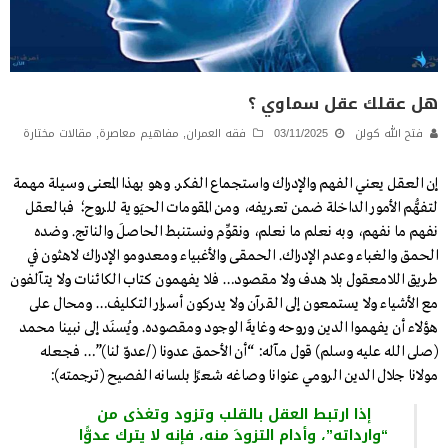
هل عقلك عقل سماوي ؟
فتح الله كولن
03/11/2025
فقه العمران
,
مفاهيم معاصرة
,
مقالات مختارة
إن العقل يعني الفهم والإدراك واستجماع الفكر. وهو بهذا المعنى وسيلة مهمة
لتفهُّم الأمور الداخلة ضمن تعريفه، ومن المقومات الحيَوية للروح؛ فبالعقل
نفهم ما نفهم، وبه نعلم ما نعلم، ونقوِّم ونستنبط الحاصلَ والناتج. وضده
الحمق والغباء وعدم الإدراك. الحمقى والأغبياء ومعدومو الإدراك لاهثون في
طريق اللامعقول بلا هدف ولا مقصود… فلا يفهمون كتاب الكائنات ولا يتآلفون
مع الأشياء ولا يستمعون إلى القرآن ولا يدركون أسرار التكليف… ومحال على
هؤلاء أن يفهموا الدين وروحه وغايةَ الوجود ومقصوده. ويُسنَد إلى نبينا محمد
(صلى الله عليه وسلم) قول مآله: “أن الأحمق عدونا (/عدوّ لنا)”… فجعله
مولانا جلال الدين الرومي عنوانا وصاغه شعرًا بلسانه الفصيح (ترجمته):
إذا ارتبط العقل بالقلب وتزود وتغذى من
“وارداته”، وأدام التزودَ منه، فإنه لا يترك عدوًّا