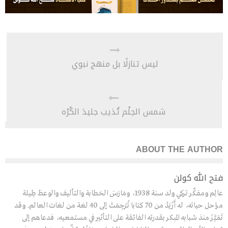
ليس تنازلًا بل منهج نبوي
شمس الحِلْم تُذيب جليدَ الكُرْه
ABOUT THE AUTHOR
فتح الله كولن
عالِم ومفكِّر تركي ولد سنة 1938، ومَارَسَ الخطابة والتأليف والوعظ طِيلة
مراحل حياته، له أَزْيَدُ من 70 كتابا تُرْجِمَتْ إلى 40 لغة من لغات العالم. وقد
تَمَيَّزَ منذ شبابه المبكر بقدرته الفائقة على التأثير في مستمعيه، فدعاهم إلى