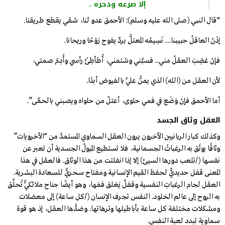
إلا صرعه ودحره .
“قال النبي (صلى الله عليه وسلم): الأحمق عدو لنا، شقي يقطع طريقنا.
إذَنْ العاقلُ حبيبنا… نَسِيمُه المعتلُّ بردٌ يفوح رَوْحًا وريحانا.
فإنْ غضِبَ العقلُ مني.. فسبَّني وشتمني، أُطأطِئْ رأسي وأُدِمْ صمتي،
لأن العقل من (الله) الذي يمنُّ عليَّ بالفيوض أبدًا.
أما الأحمق فإنْ وَضَع في فمي حلوى، أعتلّ من حلواه ويصبني بالحمَّى”.
العقل وثاق الجسد
وكذلك كبار الربانيين الآخرون يرون العقل السماوي المستمدَّ من “الأخرويات”
وثاقًا يوثَق به الرغباتُ الجسمانية، فلا تستطيع الميولُ الجسدية أن تعبر عن
نفسها (/تلعب دورها السيئ) إلا إذا انفلتت من هذا الوثاق. فالعقل في هذا
المعنى قفل حديديٌّ لحفظ القيم الإنسانية ومفتاح سحريٌّ للسعادة البشرية.
العقل لجام الرغباتِ النفسية وقفلٌ يَغلق فمَها، وهو أيضًا جناح ملائكيٌّ تُحلِّق
به الروح إلى عالم الخلود. النفس تجرف الإنسان (/كل ساعة) إلى معضلات
ومشكلات مختلفة كل ساعة بأباطيلها وترهاتها. وضدُّها العقل، إذ هو قوة
سماوية تبدد لعبة النفس.