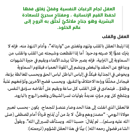
العقل لجام الرغباتِ النفسية وقفلٌ يَغلق فمَها
لحفظ القيم الإنسانية ، ومفتاح سحريٌّ للسعادة
البشرية وهو جناح ملائكيٌّ تُحلِّق به الروح إلى
عالم الخلود.
العقل والقلب
إذا ارتبط العقل بالقلب وتزود وتغذى من “وارداته”، وأدام التزودَ منه، فإنه لا
يترك عدوًّا إلا صرعه ودحره؛ أما إذا انقطعت وشيجته عن القلب وانقلب من
السماوية إلى الترابية، فإنه يصير خائنًا يرشد الأعداء ويقيم في جيرة الشهوات
ويدافع عن الحقد والبغض وينضم إلى القوة العمياء فيقاوم السماويةَ
ويخوض في الجدَلية فيكدُّ في إلباس الباطل لباس الحق ويحسب المغالطة براعة،
فيجادل مخلِّفًا وراءه الاختلافَ والتفرق، ويحسب فضح الآخرين وتَرَاجُعَهم غلبةً
وظفرًا… فيتمادى في قتل القلب كل ساعة ويقيم على أنقاضه سرادق النفس،
ويتلطخ كل يوم مراتٍ عديدةً بلوثيات تسر الشيطان وتفجر الروح بالبارود.
فالعقل الذي انفلت إلى هذا الحد وصار عنصرا للجماح، يكون -بحسب تعبير
مولانا الرومي- “مصدرَ وهمٍ وظنٍّ، لا بدّ من أن يُذبَح قربانًا أمام المصطفى (صلى
الله عليه وسلم)… ثم يُقالَ: حسبنا الله، ويستأنف المسير إلى الله”. ويقولُ
الشاعر فضولي رحمه الله( ) بيتًا في هذا العقل المشؤوم (ترجمته):