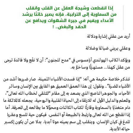
إذا انقطعت وشيجة العقل عن القلب وانقلب
من السماوية إلى الترابية، فإنه يصير خائنًا يرشد
الأعداء ويقيم في جيرة الشهوات ويدافع عن
الحقد والبغض.. !
أريد من عقلي إشارة ودلالة
وعقلي يريني ضياعًا وضلالة
ويؤكد الكاتب الهولندي أرامسوس في “مدح للجنون”: أن لا نفْع ولا فائدة ترجى
من عقل كهذا… مستهزئًا وساخرًا به.
نتذكر خلاصة حكيمة هي أنه: “إذا فسدت الأشياء الثمينة، صار ضررها أشد من
الأشياء المضرة”.. ونقول: إن هذا العمق العميق هو الفارق بين الإنسان وسائر
الأحياء، والجوهر الناصع الذي يصعد به إلى مقام “المتلقي لخطاب الله تعالى”،
والمعلم والدليل الأول له للارتقاء إلى الحياة القلبية والروحية، يجعله كالملائكة ما
دام متغذيًا بالسماوية وقارئًا لكتاب الكائنات ومحوِّلاً ما يطالعه إلى المعرفة. أما
إذا انقطع عن الله تعالى وارتبط بالطبيعة أو النفس، فيكون حية تلسع وعقربا
تلدغ في كيان الإنسان، وينقلب إلى سم يميته موتا أبديا، بدلا عن أن يكون إكسير
حياته الأبدية.