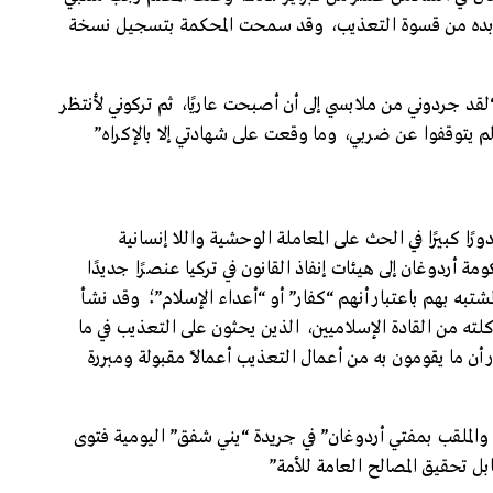
كابده من قسوة التعذيب، وقد سمحت المحكمة بتسجيل نسخة
قد جردوني من ملابسي إلى أن أصبحت عاريًا، ثم تركوني لأنتظر
 يتوقفوا عن ضربي، وما وقعت على شهادتي إلا بالإكراه”
رًا كبيرًا في الحث على المعاملة الوحشية واللا إنسانية
ردوغان إلى هيئات إنفاذ القانون في تركيا عنصرًا جديدًا
تبه بهم باعتبار أنهم “كفار” أو “أعداء الإسلام”؛ وقد نشأ
ته من القادة الإسلاميين، الذين يحثون على التعذيب في ما
ار أن ما يقومون به من أعمال التعذيب أعمالاً مقبولة ومبررة
 والملقب بمفتي أردوغان” في جريدة “يني شفق” اليومية فتوى
بل تحقيق المصالح العامة للأمة”