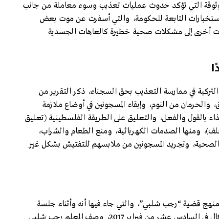
الموثوقة التي تؤكد حدوث عمليات تعذيب وسوء معاملة من جانب
استخبارات التابعة للحكومة، والتي أسفرت عن موت بعض
حالات أخرى إلى مشكلات صحية خطيرة كالعاهات الجسدية
ا
تركية في ممارسة التعذيب بحق السجناء، ذكر التقرير من
ق، والحرمان من النوم، وإبقاء المسجونين في أوضاع ملازمة
ذاء بالقول والفعل، والتعليق على الطريقة الفلسطينية (تعليق
ف)، ومنها الصدمات الكهربائية، ومنع الطعام والشراب،
 الصحية، وتجريد المسجونين من ملابسهم للتفتيش بشكل غير
لممنهج قضية “رجب شلبي”، والتي جاء فيها أنه وأثناء جلسة
الاستماع المنعقدة بمحكمة الجنايات العليا بمدينة كريكال في السادس عشر من فبراير 2017، وصف المعلم رجب شلبي