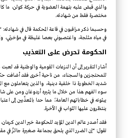
والذي قبض عليه بتهمة العضوية في حركة كولن، ما 
مختصرة فقط من شهادته.
وحسبما ذكر مراقبون في قاعة المحكمة قال في شهادته: “ل
في مياه مثلجة، واغتصبوني بعصا غليظة في مؤخرتي، ولم
الحكومة تحرض على التعذيب
أشار التقرير إلى أن النزعات القومية والوطنية قد لعبت دو
للمحتجزين والسجناء، من ناحية أخرى فقد أضافت حكومة أ
شديد الخطورة ذا خلفية دينية، والذين يتعاملون مع المش
سوء الفهم هذا من خلال ما يثيره أردوغان ومن على شاكل
يبثونه في خطاباتهم العامة؛ مما حدا بالمعذِّبين إلى اعتب
ينتظرون عليها الثواب في الآخرة.
فقد أصدر عالم الدين المؤيد للحكومة خير الدين كرمان،
تقول: “إن الضرر الذي يلحق بجماعة صغيرة جائزٌ في مقا