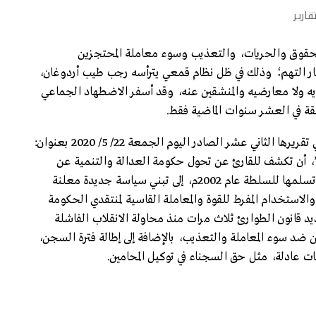
قارير
الحقوق والحريات، والتعذيب وسوء معاملة المحتجزين
ار التهم؛ وذلك في ظل نظام قمعي يترأسه رجب طيب أردوغان،
يه ولا معارضيه والمنشقين عنه، وقد أسفر الاضطهاد الجماعي
وقد حاولت نسمات للدراسات الاجتماعية والحضارية في تقريرها الثاني عشر الصادر اليوم الجمعة 22/ 5/ 2020 بعنوان:
 أن تكشف للقارئ عن تحول حكومة العدالة والتنمية عن
سياسة “عدم التغاضي عن التعذيب”، والتي تبنتها فور تسلمها للسلطة عام 2002م، إلى تبني سياسة جديدة معلنة
الاستخدام المفرط للقوة والمعاملة القاسية لمنتقدي الحكومة
 قانون الطوارئ ثلاث مرات منذ محاولة الانقلاب الفاشلة
لمحتجزين ضد سوء المعاملة والتعذيب، بالإضافة إلى إطالة فترة السجن،
 عادلة، مثل حق السجناء في توكيل المحامين.