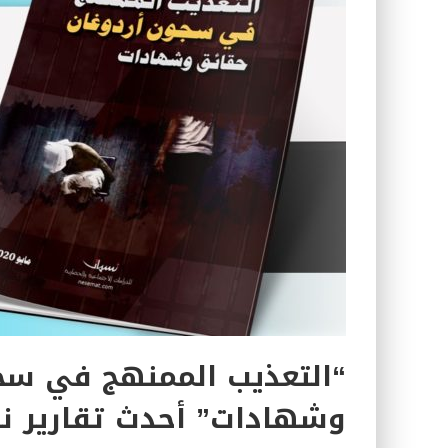
كتاب معراج الروح الصلاة: 32-مراتب الطهارة في الصلاة
“التعذيب الممنهج في سج
وشهادات” أحدث تقارير ن