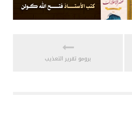
برومو تقرير التعذيب