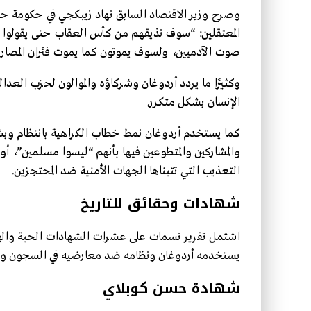
وصرح وزير الاقتصاد السابق نهاد زيبكجي في حكومة حز
المعتقلين: “سوف نذيقهم من كأس العقاب حتى يقولوا “
صوت الآدميين، ولسوف يموتون كما يموت فئران المصارف في زنزانة 
وكثيرًا ما يردد أردوغان وشركاؤه والموالون لحزب العدال
الإنسان بشكل متكرر.
كما يستخدم أردوغان نمط خطاب الكراهية بانتظام وب
والمشاركين والمتطوعين فيها بأنهم “ليسوا مسلمين”، أو “
التعذيب التي تتبناها الجهات الأمنية ضد المحتجزين.
شهادات وحقائق للتاريخ
اشتمل تقرير نسمات على عشرات الشهادات الحية والوث
يستخدمه أردوغان ونظامه ضد معارضيه في السجون وخار
شهادة حسن كوبلاي