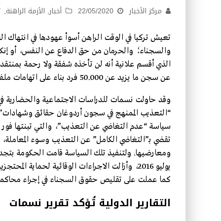
مركز الأخبار
22/05/2020
أخبار
,
الأزمة الراهنة
,
ت
تعيش تركيا في الوقت الراهن أسوأ عهودها في انتهاك 
والسجناء؛ والحرمان من حق الدفاع عن النفس، أو إنك
الذي أقسم علانية أنه لن تأخذه شفقة ولا رحمة بمنتقد
عن سجن ما يزيد عن 50.000 فرد بناء على اتهامات ملفقة في العشر سنوات الماضية فقط.
“التعذيب الممنهج في سجون أردوغان حقائق وشهادات”،
تقضي بـ”التغاضي الكامل” عن التعذيب وسوء المعاملة، و
ومعارضيها. ولتنفيذ تلك السياسة قامت الحكومة بتجديد
يوليو 2016، وأزالت الاجراءات الوقائية لحماية ا
كما عملت على تقليص حقوق السجناء في إجراء محاكمات
التقارير الدولية تُؤكد تقرير نسمات