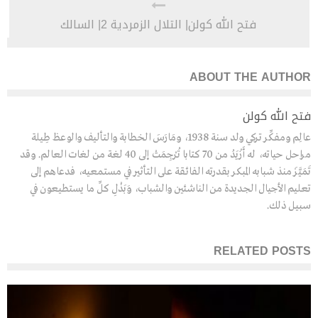
فتح الله كولن| التلال الزمردية 2| السالك
ABOUT THE AUTHOR
فتح الله كولن
عالِم ومفكِّر تركي ولد سنة 1938، ومَارَسَ الخطابة والتأليف والوعظ طِيلة
مراحل حياته، له أَزْيَدُ من 70 كتابا تُرْجِمَتْ إلى 40 لغة من لغات العالم. وقد
تَمَيَّزَ منذ شبابه المبكر بقدرته الفائقة على التأثير في مستمعيه، فدعاهم إلى
تعليم الأجيال الجديدة من الناشئين والشباب، وَبَذْلِ كلِّ ما يستطيعون في
سبيل ذلك.
RELATED POSTS