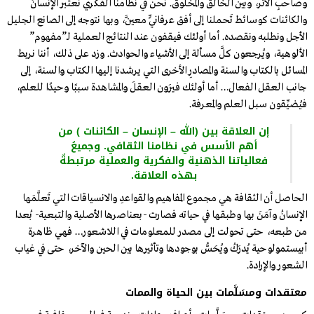
وصاحبِ الأثر، وبين الخالق والمخلوق. نحن في نظامنا الفكري نَعتبِر الإنسانَ
والكائنات كوسائط تَحملنا إلى أفق عرفانيٍّ معيَّن، وبها نتوجه إلى الصانع الجليل
الأجل ونطلبه ونقصده. أما أولئك فيقفون عند النتائج العملية لـ”مفهوم”
الألوهية، ويُرجعون كلَّ مسألة إلى الأشياء والحوادث. وزد على ذلك، أننا نربط
المسائل بالكتاب والسنة والمصادرِ الأخرى التي يرشدنا إليها الكتاب والسنة، إلى
جانب العقل الفعال… أما أولئك فيَرون العقلَ والمشاهدة سببًا وحيدًا للعلم،
فيُضيِّقون سبل العلم والمعرفة.
إن العلاقة بين (الله – الإنسان – الكائنات ) من
أهم الأسس في نظامنا الثقافي. وجميعُ
فعالياتنا الذهنية والفكرية والعملية مرتبطةٌ
بهذه العلاقة.
الحاصل أن الثقافة هي مجموع المفاهيم والقواعدِ والانسياقات التي تَعلَّمَها
الإنسانُ وآمَنَ بها وطبقها في حياته فصارت -بعناصرها الأصلية والتبعية- بُعدا
من طبعه، حتى تحولت إلى مصدر للمعلومات في اللاشعور… فهي ظاهرة
أبيستمولوحية يُدرَكُ ويُحَسُّ بوجودها وتأثيرِها بين الحين والآخر، حتى في غياب
الشعور والإرادة.
معتقدات ومسَلَّمات بين الحياة والممات