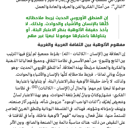
“الذاتي”؛ من أمثال الفكر والفن والعرف والعادة والعمل.
إن المنطق الأوروبي الحديث يَربط ملاحظاتِه
كلَّها بالإنسان والأشياءِ والحوادث. ولذلك، لا
يأخذ حقيقةَ الألوهية بنظر الاعتبار البتة، أو
يتناولها باعتبارها موضوعًا تبعيًا غير مهم
مفهوم الألوهية بين الثقافة العربية والغربية
إن العلاقة بين (الإنسان – الكائنات – الله) -بقراءة جمعيةٍ لم يُراعَ فيها الترتيب
بين التابع والمتبوع- من أهم الأسس في نظامنا الثقافي. وجميعُ فعالياتنا الذهنية
والفكرية والعملية مرتبطةٌ بهذه العلاقة. أما المنطق الأوروبي الحديث -وهو
ميراثٌ يوناني تمامًا-، فيَربط ملاحظاتِه كلَّها بالإنسان والأشياءِ والحوادث.
ولذلك، لا يأخذ حقيقةَ الألوهية بنظر الاعتبار البتة، أو يتناولها باعتبارها
)
[1]
(
موضوعًا تبعيًا غير مهم؛ والحال أن (الإنسان – الكائنات)
-في نظامنا
الفكري- مَشهرٌ وكتابٌ وبيانٌ يُعَبِّر بلغة الحوادث، وهو بهذا الاعتبار لسانٌ
ومَعرِض يُعَرِّف بـ”الذات الواجب الوجود” عز وجل شأنه، ويُشهِر آثارَ صنعته،
ويَهتف بإجراءاته وشؤونه. فهناك، في الفلسفة اليونانية والمنطقِ الغربيِّ المعاصرِ
المستمدِّ منها، عقلٌ فعال، وبجانبه “فهم” لألوهية عاطلة، وأما في ثقافتنا فـ-
على النقيض من ذلك- هناك مناسبةٌ دائمة بين الصنعة والصانع، وبين الأثر