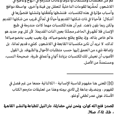
كم من معتقدات ومسَلَّمات وأعراف وعادات مندرجةٍ في الروح وغافيةٍ في
اللاشعور، تُحفِّزها المقومات الداخليةُ للعقل بين فينة وأخرى، بواسطة دوافعَ
وأسباب مؤثرة في هذه المكتسبات، فتنشطها وتُفعِّلها وتنشئها فتصوِّرها في
أشكال؛ فأحيانا في ذات شكلها القديم وأحيانًا في تَماثُلٍ قريب من شكلها القديم
ولكن ربما بلون باهت. غير أن هذه المكتسبات مهما كانت مندرجة في طبع
الإنسان فلا تَظهر في الحاضر مجدَّدًا بعين الذات القديمة؛ لأن كل يوم جديد هو
عالم خاص بذاته، وإذ يطلع يطلع بخصوصياته، وإذ يغيب يغيب بخصوصياته!
لذلك، لا نريد أن نكرر مكتسباتنا القابعة في اللاشعور، كشيء قديم تمامًا، بل
بإضافة شيء من العمق إليها حسب متطلبات الأحوال والظروف. بل القول
الأصوب أن نعيش تلك المكتسبات بزيادة ألوانٍ وأعماقٍ طرية، صحيحةَ النسب،
ومستمدةً من الأصل.
ــــــــــــــــــــــــــــــــــــــــــــــــــــــــــــــــــــــــــــــــــــــــــــــــــــــــــــــــــــــــــــــــــــــــــــــــــــــــــــــــــــــــــــــــــــ
([1]) المعنى هنا مفهوم المناسبة الإنسانية – الكائناتية جمعا من غير فصل في
المفهوم ، وينصرف بداهة إلى المادي برمته وهذا من تعليقات مترجم الكتاب
الأستاذ عوني عمر لطفي أوغلو.
المصدر: فتح الله كولن، ونحن نبني حضارتنا، دار النيل للطباعة والنشر، القاهرة
، طـ2، ٢٠١2، صـ76.