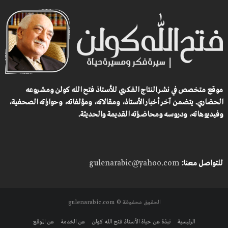
موقع متخصص في نشر النتاج الفكري للأستاذ فتح الله كولن ومشروعه
الحضاري.
يتضمن آخر أخبار الأستاذ، ومقالاته، ومؤلفاته، وحواراته الصحفية،
وفيديوهاته، ودروسه ومحاضراته القديمة والحديثة.
للتواصل معنا:
gulenarabic@yahoo.com
الحقوق محفوظة © gulenarabic.com
الرئيسية
نبذة عن حياة الأستاذ فتح الله كولن
عن الخدمة
عن الموقع