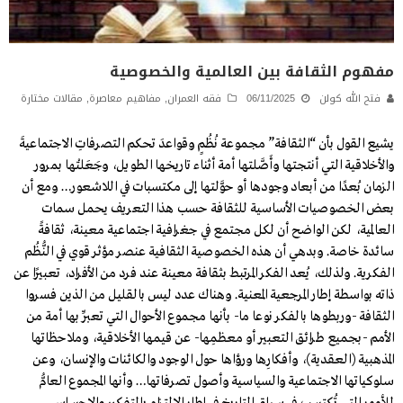
مفهوم الثقافة بين العالمية والخصوصية
فتح الله كولن
06/11/2025
فقه العمران
,
مفاهيم معاصرة
,
مقالات مختارة
يشيع القول بأن “الثقافة” مجموعة نُظُمٍ وقواعدَ تحكم التصرفاتِ الاجتماعيةَ
والأخلاقية التي أنتجتها وأَصَّلتها أمة أثناء تاريخها الطويل، وجَعَلتْها بمرور
الزمان بُعدًا من أبعاد وجودها أو حوَّلتها إلى مكتسبات في اللاشعور… ومع أن
بعض الخصوصيات الأساسية للثقافة حسب هذا التعريف يحمل سمات
العالمية، لكن الواضح أن لكل مجتمع في جغرافية اجتماعية معينة، ثقافةً
سائدة خاصة. وبدهي أن هذه الخصوصية الثقافية عنصر مؤثر قوي في النُّظُم
الفكرية. ولذلك، يُعد الفكر المرتبط بثقافة معينة عند فرد من الأفراد، تعبيرًا عن
ذاته بواسطة إطار المرجعية المعنية. وهناك عدد ليس بالقليل من الذين فسروا
الثقافة -وربطوها بالفكر نوعا ما- بأنها مجموع الأحوال التي تعبِّر بها أمة من
الأمم -بجميع طرائق التعبير أو معظمِها- عن قيمها الأخلاقية، وملاحظاتها
المذهبية (العقدية)، وأفكارِها ورؤاها حول الوجود والكائنات والإنسان، وعن
سلوكياتها الاجتماعية والسياسية وأصول تصرفاتها… وأنها المجموع العامُّ
للأمور التي تُكتسب في سياق التاريخ في إطار الالتزام بالتفكير والإحساس