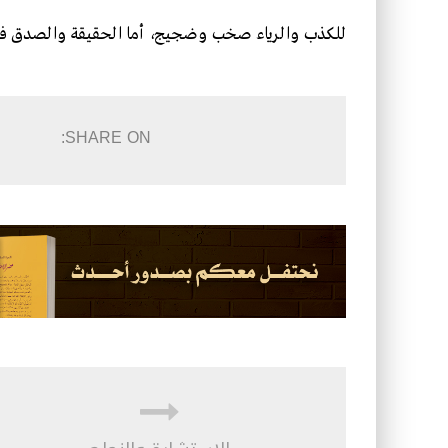
للكذب والرياء صخب وضجيج، أما الحقيقة والصدق فهادئ
SHARE ON: