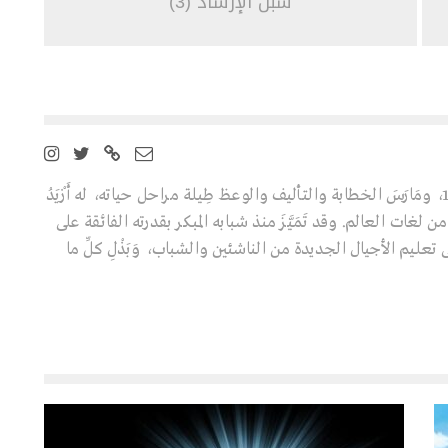
سُبل الإرشاد (3)
عالِم ومفكِّر تركي ولد سنة 1938، ومَارَسَ الخطابة والتأليف والوعظ طِيلة مراحل حياته، له أَزْيَدُ
ابا تُرْجِمَتْ إلى 40 لغة من لغات العالم. وقد تَمَيَّزَ منذ شبابه المبكر بقدرته الفائقة على
تعليم الأجيال الجديدة من الناشئين والشباب، وَبَذْلِ كلِّ ما