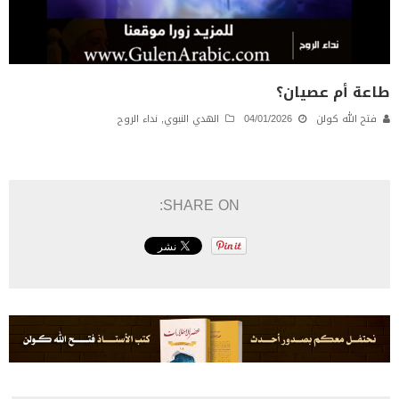
طاعة أم عصيان؟
فتح الله كولن
04/01/2026
الهدي النبوي
,
نداء الروح
SHARE ON: