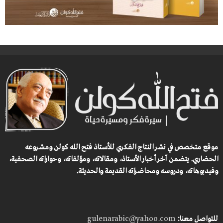
موقع متخصص في نشر النتاج الفكري للأستاذ فتح الله كولن ومشروعه
الحضاري.
يتضمن آخر أخبار الأستاذ، ومقالاته، ومؤلفاته، وحواراته الصحفية،
وفيديوهاته، ودروسه ومحاضراته القديمة والحديثة.
للتواصل معنا:
gulenarabic@yahoo.com