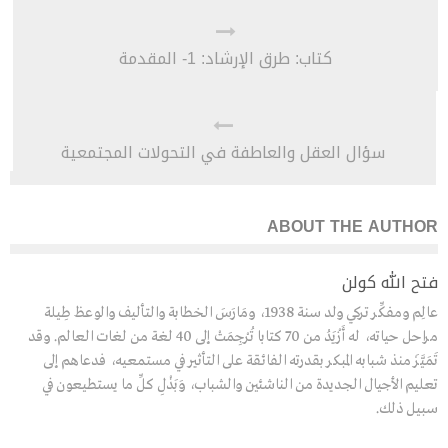
كتاب: طرق الإرشاد: 1- المقدمة
سؤال العقل والعاطفة في التحولات المجتمعية
ABOUT THE AUTHOR
فتح الله كولن
عالِم ومفكِّر تركي ولد سنة 1938، ومَارَسَ الخطابة والتأليف والوعظ طِيلة
مراحل حياته، له أَزْيَدُ من 70 كتابا تُرْجِمَتْ إلى 40 لغة من لغات العالم. وقد
تَمَيَّزَ منذ شبابه المبكر بقدرته الفائقة على التأثير في مستمعيه، فدعاهم إلى
تعليم الأجيال الجديدة من الناشئين والشباب، وَبَذْلِ كلِّ ما يستطيعون في
سبيل ذلك.