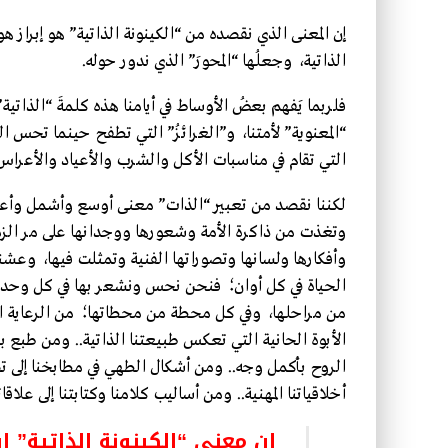
إن المعنى الذي نقصده من “الكينونة الذاتية” هو إبراز هوي
الذاتية، وجعلُها “المحورَ” الذي ندور حوله.
فلربما يَفهم بعضُ الأوساط في أيامنا هذه كلمةَ “الذاتية
“المعنوية” لأمتنا، و”الغرائزُ” التي تطفح حينما تحس ال
التي تقام في مناسبات الأكل والشرب والأعياد والأعراس
لكننا نقصد من تعبير “الذات” معنى أوسع وأشمل وأعم
وتغذت من ذاكرة الأمة وشعورها ووجدانها على مر الزم
وأفكارها ولسانها وتصوراتها الفنية وتمثلت فيها، وعشناه
الحياة في كل أوان؛ فنحن نحس ونشعر بها في كل وح
من مراحلها، وفي كل محطة من محطاتها؛ من الرعاية التي
الأبوة الحانية التي تعكس طبيعتنا الذاتية.. ومن طبع برا
الروح بأكمل وجه.. ومن أشكال الطهي في مطابخنا إلى تصرف
أخلاقياتنا المهنية.. ومن أساليب كلامنا وكتابتنا إلى علاقات
إن معنى “الكينونة الذاتية” إب