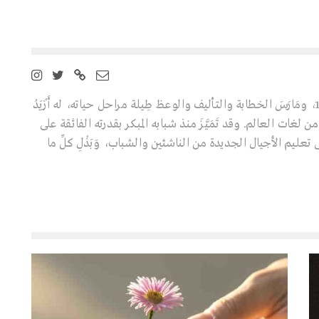
عالِم ومفكِّر تركي ولد سنة 1938، ومَارَسَ الخطابة والتأليف والوعظ طِيلة مراحل حياته، له أَزْيَدُ
ابا تُرْجِمَتْ إلى 40 لغة من لغات العالم. وقد تَمَيَّزَ منذ شبابه المبكر بقدرته الفائقة على
تعليم الأجيال الجديدة من الناشئين والشباب، وَبَذْلِ كلِّ ما