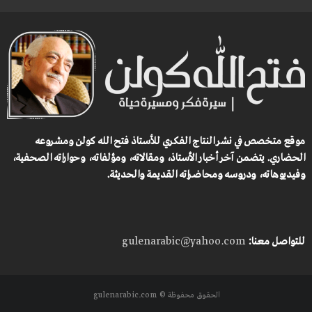
موقع متخصص في نشر النتاج الفكري للأستاذ فتح الله كولن ومشروعه
الحضاري.
يتضمن آخر أخبار الأستاذ، ومقالاته، ومؤلفاته، وحواراته الصحفية،
وفيديوهاته، ودروسه ومحاضراته القديمة والحديثة.
للتواصل معنا:
gulenarabic@yahoo.com
الحقوق محفوظة © gulenarabic.com