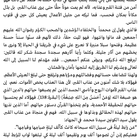
حسنة يعملها من يأتي بعده يُكتب مثلها في كتاب حسناته، فضلاً عن ذلك فهو
آمن من فتنة القبر وعذابه، لأنه لم يمت موتاً حقًّا حتى يرى عذاب القبر، بل بدّل
مكاناً بمكان فحسب، فما تركه من جليل الأعمال يعيش كل حين في قلوب
الناس.
فالذي يقول إن محمداً والخلفاء الراشدين والصحب الكرام رضوان الله عليهم
أجمعين قد ماتوا وانتهوا، فهو الميت حقاً، ذلك لأنهم قد سنّوا سنناً حسنة
عظيمة. وفتحوا سبلاً منيرة لا نعرج على شيء في طريقنا في الحياة إلاّ ونرى ما
يخصّهم من آثار جليلة. وكلما رأينا آثارهم سجدنا سجدة شكر لله قائلين:
ليرفع الله ذكركم، ويرضَ عنكم أجمعين… فقد مهّدتم لنا السبيل إلى الله
تعالى ويسّرتم لنا الطريق إليه لنلجها بأمان واطمئنان.
ولهذا تتضاعف حسناتهم وفضائلهم ومزاياهم وترتفع حتى تبلغ العرش الأعظم.
فهؤلاء بلا شك آمنون من عذاب القبر، لأن هذا العذاب يخص الأموات. نعم، إن
عذاب القبر لأموات الروح وأناسي الجسد الذين لم يصبغوا حياتهم بالدين الذي
هو صبغة الله ﴿وَمَنْ أَحْسَنُ مِنَ اللهِ صِبْغَةً﴾ (البقرة:138). فهؤلاء لم يحتسبوا
حياتهم للحقيقة الأحمدية، ولم يتخذوا القرآن دستور حياتهم. أما الذين نذروا
حياتهم لهذه الحقائق وبذلوها في سبيل الله، فهم في منجاة من عذاب القبر.
يقول سيد الكونين سيدنا محمد في الجهاد:
“مَن رابَط ليلةً فى سـبيل الله سـبحانه كانتْ كألْف ليلةٍ صيامِها وقيامِها”.
فعليكم إذن أن تصوموا ألف يوم وتقيموا ألف ليلة كي تبلغوا ثواب المرابط ليلة