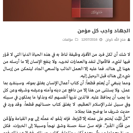
الجهاد واجب كل مؤمن
فتح الله كولن
12/07/2016
مؤلفات
لا شك أن لكل فرد من الأفراد وظيفة تناط به في هذه الحياة الدنيا التي لا قرار
فيها لشيء. فالأموال تنفد والعمارات تخرب، ولا ينفع الإنسان إلاّ ما أرسله من
ههنا إلى هناك. فما عليه إلاّ العمل الدائب والسعي الجاد ليتمكن من إرسال
شيء إلى هناك قبل الرحيل إليه.
ومما ينبغي أن يُعلم قطعاً: أن كتاب أعمال الإنسان يغلق بموته، وسينفرد بما
عمل، ولا يستثنى من هذا إلاّ من دافع عن دينه وأمته وعرضه وشرفه وعن كل
ما يجب أن يحافظ عليه. فالذين نذروا أنفسهم لله وبذلوا ما يملكون في سبيله
وفي سبيل نشر الإسلام العظيم، لا يغلق كتاب حسناتهم قطعاً، وقد ورد في
حديث شريف ما يوضح هذا بجلاء:
“كلُّ الميِّت يُختم على عمله إلاّ المُرابِط، فإنه يَنْمُو له عملُه إلى يوم القيامة ويُؤَمَّن
من فَتَّانِ القَبر”. فإنه سنّ سنة حسنة وشق نهجاً وسبيلاً إلى الخيرات، فكل