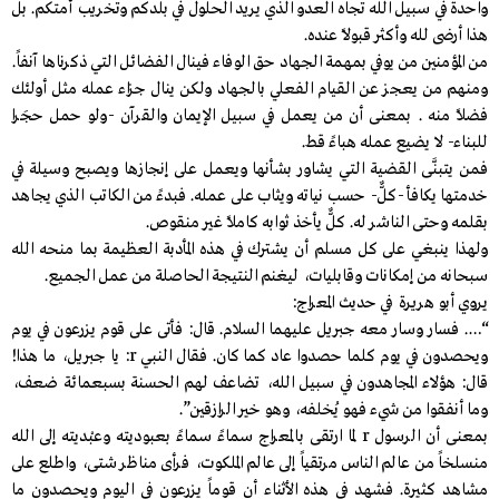
واحدة في سبيل الله تجاه العدو الذي يريد الحلول في بلدكم وتخريب أمتكم. بل
هذا أرضى لله وأكثر قبولاً عنده.
من المؤمنين من يوفي بمهمة الجهاد حق الوفاء فينال الفضائل التي ذكرناها آنفاً.
ومنهم من يعجز عن القيام الفعلي بالجهاد ولكن ينال جزاء عمله مثل أولئك
فضلاً منه . بمعنى أن من يعمل في سبيل الإيمان والقرآن -ولو حمل حجَرا
للبناء- لا يضيع عمله هباءً قط.
فمن يتبنَّى القضية التي يشاور بشأنها ويعمل على إنجازها ويصبح وسيلة في
خدمتها يكافأ -كلٌّ- حسب نياته ويثاب على عمله. فبدءً من الكاتب الذي يجاهد
بقلمه وحتى الناشر له. كلٌّ يأخذ ثوابه كاملاً غير منقوص.
ولهذا ينبغي على كل مسلم أن يشترك في هذه المأدبة العظيمة بما منحه الله
سبحانه من إمكانات وقابليات، ليغنم النتيجة الحاصلة من عمل الجميع.
يروي أبو هريرة في حديث المعراج:
“…. فسار وسار معه جبريل عليهما السلام. قال: فأتى على قوم يزرعون في يوم
ويحصدون في يوم كلما حصدوا عاد كما كان. فقال النبي r: يا جبريل، ما هذا!
قال: هؤلاء المجاهدون في سبيل الله، تضاعف لهم الحسنة بسبعمائة ضعف،
وما أنفقوا من شيء فهو يُخلفه، وهو خير الرازقين”.
بمعنى أن الرسول r لما ارتقى بالمعراج سماءً سماءً بعبوديته وعبْديته إلى الله
منسلخاً من عالم الناس مرتقياً إلى عالم الملكوت، فرأى مناظر شتى، واطلع على
مشاهد كثيرة. فشهد في هذه الأثناء أن قوماً يزرعون في اليوم ويحصدون ما