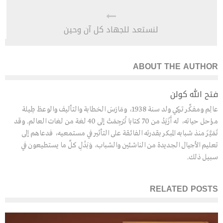
لنستعد للجهاد كل آن وحين
ABOUT THE AUTHOR
فتح الله كولن
عالِم ومفكِّر تركي ولد سنة 1938، ومَارَسَ الخطابة والتأليف والوعظ طِيلة
مراحل حياته، له أَزْيَدُ من 70 كتابا تُرْجِمَتْ إلى 40 لغة من لغات العالم. وقد
تَمَيَّزَ منذ شبابه المبكر بقدرته الفائقة على التأثير في مستمعيه، فدعاهم إلى
تعليم الأجيال الجديدة من الناشئين والشباب، وَبَذْلِ كلِّ ما يستطيعون في
سبيل ذلك.
RELATED POSTS