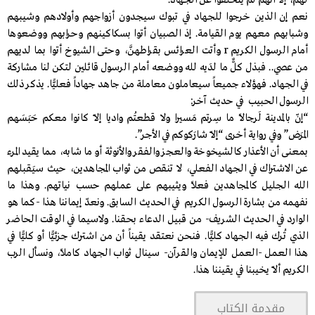
لهم، إلاّ أنهم لم يتخلفوا عن الجهاد.
نعم إن الذين خرجوا للجهاد في تبوك سيجدون أزواجهم وأولادهم وشيبهم
وشبابهم معهم يوم القيامة. إذ الصبيان أتوا بسكاكينهم وحرابهم ووضعوها
أمام الرسول الكريم r وأتت العرائس بقراطهنَّ، وحتى الشيوخ أتوا بما لديهم
من عصي.. فبذل كلٌّ ما لدَيه لله ووضعه أمام الرسول قائلين لتكن لنا مشاركة
في الجهاد. فهؤلاء جميعاً سيعاملون معاملة من جاهد جهاداً فعليًّا. يذكر ذلك
الرسول الحبيب في حديث آخر:
“إنّ بالمدينة لَرجالاً ما سِرتم مَسيرا ولا قطعتُم واديا إلاّ كانوا معكم حَبَسَهم
المرَض” وفي رواية أخرى “إلاّ شارَكوكم في الأجر”.
بمعنى أن الأعذار كالشيخوخة والعجز والفقر والأنوثة أو ما شابه، مما يقيد المرء
عن الاشتراك في الجهاد الفعلي، لا تنقص من ثواب المجاهدين، حيث سيَقبلهم
الله الجليل كالمجاهدين فعلاً ويثيبهم على عملهم حسب نياتهم. وهذا ما
نفهمه من بشارة الرسول الكريم في الحديث السابق. ونعدّ إيماننا هذا -كما هو
الوارد في الحديث الشريف- من قبيل الدعاء بحقنا. ولاسيما في الوقت الحاضر
الذي تُرك فيه الجهاد كليًّا. فنحن نعتقد يقيناً أن من اشترك جزئيًّا أو كليًّا في
هذا العمل -العمل للإيمان والقرآن- سينال ثواب الجهاد كاملاً، ونسأل الرب
الكريم ألاّ يخيبنا في يقيننا هذا.
مقدمة الكتاب