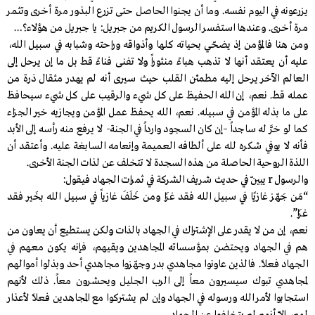
يزرعونه في اليوم نفسه. وما أن يجنوا الحاصل حتى تزرع البذور مرة أخرى وتثمر
مرة أخرى. وعندها استفسر الرسول الكريم من جبريل: يا جبريل من هؤلاء؟…
ومن هنا فالمؤمن إذ يضحّي بحياته كلها وأذواقه وراحته وشبابه في سبيل الله،
عليه أن يعتقد أنها لا تذهب هباءً منثوراً ولا تفنى فناءً قط بل ما إن يرحل إلى
العالم الآخر يرحل إليه مطمئن القلب حيث سيرى أنه لم يهدر مثقال ذرة من
عمله قط. نعم، إن الله الحفيظ على كل شيء والرقيب على كل شيء سيحافظ
على ما بذله المؤمن في سبيله. نعم، الله يحفظ عمل المؤمن ويجازيه خير الجزاء
كما لو خرَّ له ساجداً –إن كان السجود وارداً في الجنة- لا يرفع منه رأسه إلى الأبد
فأنه لا يوفي شكره لله على ألطافه العميمة وإنعامه السابغة عليه. وأعتقد أن
اللذة الروحية الحاصلة من هذه السجدة لا تتخلف عن لذات الجنة الأخرى.
والرسول r يبيّن في حديث شريف الشركة في ثمرات الجهاد فيقول:
“مَن جَهّز غازيًا في سبيل الله فقد غزَا ومن خَلَفَ غازياً في سبيل الله بخَير فقد
غزَا”.
نعم، إن من لا يقدر على الإشتراك في الجهاد بالذات ولكن يستطيع أن يعاون من
هم في الجهاد ويحتضن بمؤسساته المجاهدين ويقيهم، فإنه يكون معهم في
الجهاد فعلاً. فالذين عاونوا مجاهدي بدر وجهّزوا مجاهدي أحد وبذلوا أموالهم
لمجاهدي تبوك سيسيرون معاً إلى الرب الجليل ويحشرون معاً. ذلك لأنهم
استجابوا لأمر الله ورسوله في الجهاد وإن لم يشتركوا مع المجاهدين فعلاً لأعذار