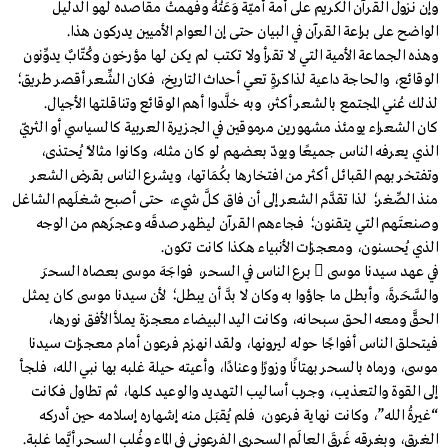
وإن نزول القرآن الكريم على أمة أميّة وَعَتْهُ وفهمتْ مقاصده لهو الدليل
الواضح على براعة القرآن في البيان حتى إن العوام الأميين يدركون هذا.
وهذه الجماعة الأمية التي لا تقرأ ولا تكتب لم يكن لها مؤرخون وكُتّابٌ يدوِّنون
الوقائع، والحاجة داعية لذاكرةٍ تعي أحداث التاريخ، فكان الشِّعر أقصر طريق؛
لذلك عُني المجتمع بالشعر أكثر، وبه خلَّدوا أهم الوقائع وتناقلتها الأجيال.
كان الشعراء يومئذ مشهورين مرموقين في الجزيرة العربية كالسياسي أو الثريّ
الذي يعرفه الناس جميعًا ويودّ بعضهم لو كان مثله، وكانوا مثالًا يُحتذى،
وتفتخر بهم القبائل أكثر من افتخارها بكُمَاتها، ويشرع الناس بقرض الشعر
منذ الصِّغر؛ لذا تقدَّم الشعر إلى أن فاق كلَّ شيء، حتى أصبح شغلَهم الشاغل
وصنعتَهم التي يتقنون؛ فجاءهم القرآن ليظهر صدقَه وعجزَهم من الوجه
الذي يُحسنون، ومعجزات الأنبياء هكذا كانت تكون.
في عهد سيدنا موسى  برع الناس في السحر، فواجَهَ موسى بعصاه السحرَ
والسَّحَرةَ، وأبطل ما جاؤوا به وكان لا بدَّ أن يبطل؛ لأن سيدنا موسى كان يمثل
الحقَّ ومعه الحق سبحانه، وكانت اليد البيضاء معجزة يملأ الأفق نورها،
فيتحلق الناس أفواجًا حوله ليرونها، ولقد انهزم فرعون أمام معجزات سيدنا
موسى، ورماه بالسحر بهتانًا وزورًا وعنادًا، وأعيته حيلة غلبه بها نبي الله، فلجأ
إلى القوة والتعذيب، وجرب أساليب التهديد والوعيد كلها، ثم تطاول فكانت
“غيرةُ الله”، وكانت نهاية فرعون، فلم يُقبَل منه إشهاره إسلامه حين أدركه
الغرق، وبغرقه غَرِقَ العالَم السحري الفرعوني في الماء وغُلب السحر أيَّما غلبة.