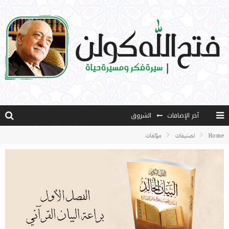
الشروق
آخر الإضافات
المثقفون المتعلقون بالأماني والخيالات
Home
تصنيفات
مؤلفات
تضحيات خدام الإسلام المعاصرين
نفحات قدسية في خدمة أمتنا
كتاب معراج الروح الصلاة: 32-مراتب الطهارة في الصلاة