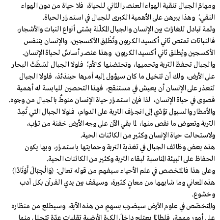
ومهامّ الجبال تنقية الهواء العنصر الثاني للحياة، فلا حياة من دون الهواء
النقي؛ وهذا يبرهن على الأهمية الكبرى للجبال في استمرار الحياة.
وثمة تبادل للغازات بين الإنسان والجبال المكلّلة بشتى أنواع النبات والأشجار،
فالنباتات تمتص ثاني أكسيد الكربون وتُطْلِق الأكسجين، والإنسان يتنفس
الأكسجين ويُطلق ثاني أكسيد الكربون، وهذا عنصر أساسٌ لحياة الإنسان.
والجبال تحفظ التربة وتحميها، وتحتضنها كالأم؛ فلولا الجبال لسَطَتْ البحار
على الأرض، ولك أن تتخيل ما كان سيؤول إليه أمرها حينذئذ، فلولا الجبال
لتعذر على الإنسان أن يعيش في مستنقع، فهذا التحصين لليابسة له أهمية
قصوى في حياة الإنسان، لذا فإن استمرار حياة الإنسان منوطٌ بالجبال من وجوه.
والأمطار والسيول تؤدّي إلى انجراف التربة على الدوام، فلولا الجبال التي تُمِدّ
التربة وتعوض ما نقص منها، لما بقي الآن على وجه الأرض حَفنة من تراب،
ولَاستحالت حياة الإنسان وكثيرٍ من الكائنات الحية.
هذه بعض وظائف الجبال في تغذية التربة وحمايتها باستمرار، وبها يكون
الحفاظ على البيئة المناسبة لبقاء التربة وكثير من الكائنات الحية.
وعلى هذا فالمتخصص في علم الأحياء سيفهم من قوله تعالى: ﴿وَالْجِبَالَ أَوْتَادًا﴾
هذه المعاني وما شابهها من معانٍ كثيرة، وسيقف بين يدي القرآن بكل أدب
وخشوع.
والمتخصّص في علوم الأرض سيضرب بسهمٍ من هذه الآية، وسيطلع من منظاره
على أمور مهمة، فلطالما يعتلج داخلَ الكرة الأرضية تقلبات عدّة تتحلل منها