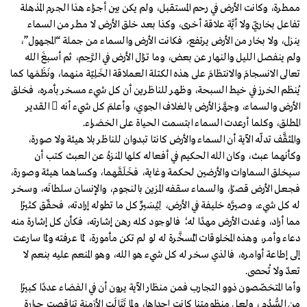
ممطرة، وكانت الأرض في رحم المستقبل، ولم يكن بين أجزاء هذا الجرم المذهلة
تفاعل بخاريّ ولا أيَّة علاقة أخرى، وكذا بعد خلق الأرض لا مطر من السماء
ينزل، ولا بخار من الأرض يرتفع، فكانت الأرض والسماء من جملة “المجهول”،
ولم ينفصل الليل والنهار عن بعض، وما تزال الأرض في الرَّحِم، ثم أسبغَ الله
تعالى الانسجامَ والانتظامَ على هذه الكتلة العملاقة الخَلِيّة منهما، ونَظَمَها كما
يُنظم الخرز في خيط السبحة، وظهر للناظرين أن كل شيء مسخر بأمره، فخلق
الأرض والسماء، وجهَّز الأرض بالغلاف الجوي، وأعلمَ كل شيء أنه  القدير
المطلق، وكلما أرعدت السماء ابتسمت الحياة على الخضراء.
والمثقَّف تدلّه الآية أن السماء والأرض كانتا تبدوان للناظر بلا هيئة ولا صورة،
وكأنهما عبث، وكان الله الحكيم في أفعاله كلها المنزهُ عن العبث كتب أن
سيخلق السماوات والأرضين لحكمة وغاية، فخَلَقَهما، وكساهما هيئة وصورة،
فجعل الأرض قصرًا، والسماء سقفه المزين بالنجوم، والإنسان سلطانَه، وسخر
له كل شيء، وصيَّره خليفة في الأرض، لِيُسَيِّرَ كل ما تطوله إرادته، فحقّق كثيرًا
مما أراد، وغدت الأرض مهدًا له؛ فالوجود كله رهن إشارته، فكأن كل إشارة منه
دعاء وأمر، وهذه المخلوقات المُسخَّرة له لو لم تكن مأمورة، لَمَا عرفته ولَمَا سارعت
إلى إطاعة أوامره، فالذي سخر له كل شيء هو الله، وهو المنعم عليه بنعم لا
تعدّ ولا تُحصى.
وأما المتخصّصون ذوو التجارب فمن منظار الآية يرون أن في الفضاء عددًا كبيرًا
من السُّدُم ، ولعل منظومتنا كانت إحداها، ولما تَتَالَت الأزمنة تناقصت حرارة