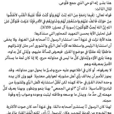
هذا بشر، إنه الوحي الذي جمع فأوعى.
المثال الثالث:
قوله تعالى: ﴿فَبِمَا رَحْمَةٍ مِنَ اللهِ لِنْتَ لَهُمْ وَلَوْ كُنْتَ فَظًّا غَلِيظَ الْقَلْبِ لَانْفَضُّوا
مِنْ حَوْلِكَ فَاعْفُ عَنْهُمْ وَاسْتَغْفِرْ لَهُمْ وَشَاوِرْهُمْ فِي الأَمْرِ فَإِذَا عَزَمْتَ فَتَوَكَّلْ عَلَى
اللهِ إِنَّ اللهَ يُحِبُّ الْمُتَوَكِّلِينَ﴾ (سورة آل عمران: 3/159).
قبل تحليل الآية يحسن التمهيد للمحاور التي سنذكرها:
هذه الآية نزلت في غزوة أحد: استشار الرسول  أصحابه قبل الغزوة، ولا يخفى
أن استشارة الرئيس واستطلاعه لآراء أهل الرأي والشورى أمر جلل لإشراكهم
عاطفيًّا بَلْهَ عقليًّا في موضوع القرار، فيَعرض المسألةَ عليهم، ويُدْلي كلّ بدلوه،
وهذا يثري الآراء ويُتَداوَل كلُّ ما ليس في مداولته حرج، إلا إذا كان ثمة ما يستأثر
الأميرُ بمعرفته وهم
لا يعرفونه، أو كان في اطلاعهم عليه حرج وضررٌ ما يحول دون مداولته، وقد
يجوز للأمير أن يخالف رأي أهل مشورته لعوارض معتبرة؛ فهو وإن كان بيده
وحده اتخاذ القرار في حالة كهذه لكن تَظَلّ استشارته لأهل الرأي والمشورة من
المبادئ الأساسية؛ ذلك أنّ “الوعي الجمعي” بهذا ينمو ويتطور، وبهذا يعرف كلٌّ
مهمته إلى حدٍّ ما، ويبذل ما بوسعه وطاقته ليثبت وجوده وصواب رأيه وقوة
حجته.
لهذا كان الرسول  يستشير أصحابه دائمًا، وفي غزوة أحد كان صوت الأكثرية
مع الخروج من المدينة للحرب، وكان للرسول  رأي، لكنه اتَّخَذ القرارَ بناءً على