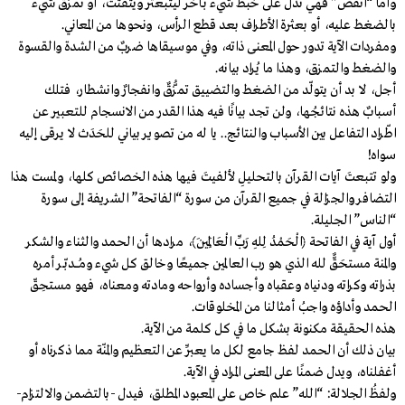
وأما “انفضَّ” فهي تدل على خبط شيء بآخر ليتبعثر ويتفتّت، أو تمزق شيء
بالضغط عليه، أو بعثرة الأطراف بعد قطع الرأس، ونحوها من المعاني.
ومفردات الآية تدور حول المعنى ذاته، وفي موسيقاها ضربٌ من الشدة والقسوة
والضغط والتمزق، وهذا ما يُراد بيانه.
أجل، لا بد أن يتولّد من الضغط والتضييق تمزُّقٌ وانفجارٌ وانشطار، فتلك
أسبابٌ هذه نتائجُها، ولن تجد بيانًا فيه هذا القدر من الانسجام للتعبير عن
اطّراد التفاعل بين الأسباب والنتائج.. يا له من تصوير بياني للحَدَث لا يرقى إليه
سواه!
ولو تتبعتَ آيات القرآن بالتحليلِ لألفيتَ فيها هذه الخصائص كلها، ولمست هذا
التضافر والجزالة في جميع القرآن من سورة “الفاتحة” الشريفة إلى سورة
“الناس” الجليلة.
أول آية في الفاتحة ﴿الْحَمْدُ لِلهِ رَبِّ الْعَالَمِينَ﴾، مرادها أن الحمد والثناء والشكر
والمنة مستحَقٌّ لله الذي هو رب العالمين جميعًا وخالق كل شيء ومـُـــدبّــر أمره
بذراته وكراته ودنياه وعقباه وأجساده وأرواحه ومادته ومعناه، فهو مستحِقّ
الحمد وأداؤه واجبُ أمثالنا من المخلوقات.
هذه الحقيقة مكنونة بشكل ما في كل كلمة من الآية.
بيان ذلك أن الحمد لفظ جامع لكل ما يعبِّر عن التعظيم والمنّة مما ذكرناه أو
أغفلناه، ويدل ضمنًا على المعنى المراد في الآية.
ولفظُ الجلالة: “الله” علم خاص على المعبود المطلق، فيدل -بالتضمن والالتزام-