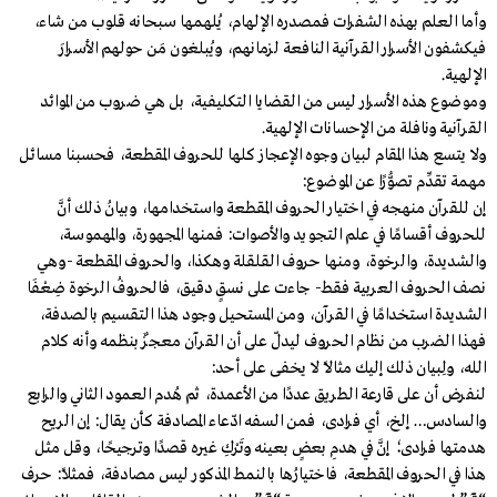
وأما العلم بهذه الشفرات فمصدره الإلهام، يُلهمها سبحانه قلوب من شاء،
فيكشفون الأسرار القرآنية النافعة لزمانهم، ويُبلغون مَن حولهم الأسرارَ
الإلهية.
وموضوع هذه الأسرار ليس من القضايا التكليفية، بل هي ضروب من الموائد
القرآنية ونافلة من الإحسانات الإلهية.
ولا يتسع هذا المقام لبيان وجوه الإعجاز كلها للحروف المقطعة، فحسبنا مسائل
مهمة تقدِّم تصوُّرًا عن الموضوع:
إن للقرآن منهجه في اختيار الحروف المقطعة واستخدامها، وبيانُ ذلك أنَّ
للحروف أقسامًا في علم التجويد والأصوات: فمنها المجهورة، والمهموسة،
والشديدة، والرخوة، ومنها حروف القلقلة وهكذا، والحروف المقطعة -وهي
نصف الحروف العربية فقط- جاءت على نسقٍ دقيق، فالحروفُ الرخوة ضِعْفَا
الشديدة استخدامًا في القرآن، ومن المستحيل وجود هذا التقسيم بالصدفة،
فهذا الضرب من نظام الحروف ليدلّ على أن القرآن معجزٌ بنظمه وأنه كلام
الله، ولِبيان ذلك إليك مثالًا لا يخفى على أحد:
لنفرض أن على قارعة الطريق عددًا من الأعمدة، ثم هُدم العمود الثاني والرابع
والسادس… إلخ، أي فرادى، فمن السفه ادّعاء المصادفة كأن يقال: إن الريح
هدمتها فرادى؛ إنَّ في هدمِ بعضٍ بعينه وتَرْكِ غيره قصدًا وترجيحًا، وقل مثل
هذا في الحروف المقطعة، فاختيارُها بالنمط المذكور ليس مصادفة، فمثلًا: حرف