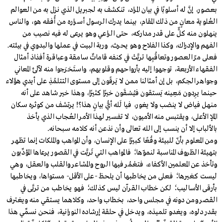
بعصور، إنَّ له أسلوبًا في بيان المراد، تنكشف به لجبريل الذي نزل به من العوالم
العُلوية معانٍ من ذلك المقام، بينما يدرك الرسول أسراره من أُفقه هو، والناس
ينهلون منه كلٌّ على قدر مداركه، حتى الراعي وهو يرعى له فيه نصيب من
الفهم والإدراك، وكذا الفلاح وهو يحرث، وربة البيت في عملها والبدوي في بيئته.
فعلى مرّ العصور وتعاقُبِها تربَّتْ في كنفه قاماتٌ سامقة وعباقرة أفذاذ أمثال
الفقهاء الأربعة، توجهوا إليه بأرواحهم وقلوبهم، واستَخرَجوا منه لآلئ المعاني
وجواهر الحِكم، بل إن أمثالنا ممن لا يَرقَون إلى مستوى التتلمُذِ على أيدي هؤلاء
حينما يرِدون مَعِينه يَستقون فيُسْقَون خيرًا كثيرًا، وهذا خير شاهد على أنه
منهل فياض لا ينضب ولا يغور، فيا لَله أيُّ بيانٍ هذا؟! يرتشف من كوثره سكان
الملإ الأعلى، ويقتبس منه الأميون، لا تفسير لهذا الأمر العُجاب الذي يأخذ
بالألباب إلا أن ينسب إلى الله تعالى وأن نذعن أنه كلامه سبحانه.
ومن المعلوم بأنّ للبيئة وقْعًا كبيرًا على الإنسان، وأن المواهب والملكات إنما تظهر
بتهيئة الظروف المناسبة لنموّها؛ فالمواهب التي تَربَّت في القصور يرعاها المؤدِّبون
وتأخذ عن المعلمين الأكفاء، فتعْمُر فيها الروح والمشاعر والقلب والعقل، وهي
ليست كغيرها؛ فعلى من يخاطبها أن يلحظ -على الأقل- مستواها، ويخاطبها
بأرقى الأساليب؛ لكن خطاب القرآن ليس كذلك؛ فهو يخاطب من تربَّى في
القصر ومن دونه في مجلس واحد، بخطاب واحد، وكلاهما يستقي منه ويغترف
بقدر دلوه، ويغدو تلميذه، ويدخل في حلقة إرشاده النورانية، فنحن نسمِّي هذا