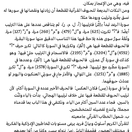
فيه، وهي من الإعجاز بمكان.
ومن النكات البديعة للحروف القرآنية المقطعة أن زيادتها ونقصانها في سورها له
نسق يطّرد وترتيبَ ورودها مثلًا:
سورة الرعد تبدأ بـ﴿الٓمٓرٰ﴾ فترتيبها (أ، ل، م، ر)، ثم يتناقص عددها على هذا الترتيب
أيضًا: فـ”أ” تكررت (625) مرة، و”ل” (479)، و”م” (260) مرة، و”ر” (127) مرة.
وثَمَّةَ سورٌ سوى هذه يلاحظ فيها هذا التناسب الدقيق منها سورة البقرة،
فالحروف المقطعة فيها هي ﴿الٓمٓ﴾، وتكرارها في السورة كالتالي: تكرر حرف “أ”
(4592) و”ل” (3204)، و”م” (2195)، فالانسجام في الترتيب جليّ فيها؛ وهو
كذلك في سورة آل عمران، فالحروف المقطعة فيها هي: ﴿الٓمٓ﴾، وعددها في
السورة مطّرد مع ترتيبها؛ فحرف “أ” تكرر في السورة (2578) مرة، و”ل” تكرر
(1885)، و”م” (1251)، على التوالي، والأمرُ جارٍ في سورتي العنكبوت والروم لو
عددْتَ حروفَهما.
وأما في سورة (يس) فكان العكس؛ فالحرف الأخير عدده في السورة أكثر، لأن
ترتيب الحروف المقطعة فيها على خلاف ترتيبها الهجائي، بدأت بالياء وثنَّت
بالسين، فجاء عدد السين أكثر من الياء، ونكتفي في هذا الباب بما قدمناه
مجملًا، ولندع تفصيله للمتخصّصين.
ب. شمول الخطاب القرآني جامعيته
للقرآن الكريم أسلوبٌ وبيانٌ فريد يرعى مستويات المخاطبين الإدراكية والفكرية
في مختلف العصور، ففَهِمَهُ الناسُ زمنَ نزولِهِ بيسر، وكذا من أتوا بعدهم