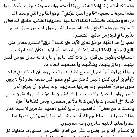
هذه الكتلةُ الغازية بإرادة الله تعالى وتقلَّصت، وزادت سرعة دورانها، وأخضعتها
هذه السرعة لِما نسميه “قانون الطرد المركزي”، وهو القانون الذي وضعه الله
بإرادته ومشيئته، فانشقّت الكتلة الأساسية الحلزونية الشكلِ، فخلق الله تعالى
السياراتِ من هذه القِطع المنفصلة، وجعلها تدور حول الشمس وحول نفسها
بـتأثيرِ ما في المركز من جاذبية الشمس.
نعم، إنَّ هذا الفَهْمَ موافق لمغزى الآية، فإن كلمة “الرتق” تستلزم معاني مثل:
المائع المتجمّع، المادة اللزجة، المادة التي تتجاذب أجزاؤها، فكأنّ المراد: لم تتمايز
السماوات والأرض من قبل، بل كانتا كتلة مائع أو غاز، فالله تعالى هو من فَصَلَ
بينهما، ومايَزَ بينهما، وشكَّلهما وأخضعهما لنظامٍ ما.
وبهذا أرى لزامًا أن أشير إلى ملمح لطيفٍ قبل الختام وهو أن الخطاب في قوله:
﴿أَوَلَمْ يَرَ الَّذِينَ كَفَرُوا﴾ ليس قاصرًا على قومٍ مضوا قبل بضعة عشر قرنًا لا يرون
سوى موطئ أقدامهم، ولم يفارقوا صحاريهم، ولم يحاولوا أن يدركوا أمر
النجوم ولو بالباصرة، ولا يعنيهم بل لا يفقهون ما ندركه اليوم ولا يعُون معنى
قولنا: “إن السماوات والأرض كانتا كلًّا غير منفصل، ونحن فتقناها أجزاءً
وفصلناها عن بعض”، فالمقصود بـ﴿الَّذِينَ كَفَرُوا﴾ عموم الكافرين لا سيما كفار
هذا العصر الذين يخاطبهم القرآن بمعانيه الخاصة المتوجهة إلى عصرنا هذا
عصر العلم، لكنهم سادرون وعنه معرضون.
إنّ كلمةً في آية توحي بضروب شتّى من المعاني لأناس على مستويات متفاوتة كل