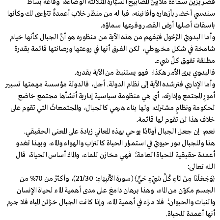
قصر يزين سماءَه ملايينُ المصابيح السيَّارة المتلألئة الوضاءة، وقاعُه بساط
سندسي أخضر بأزهاره وأفانينه، فيا له من منظر خلاّب أعمدةٌ تتراءى لك وكأنها
باسقات أصلها أرض القصر وفرعها سماؤه.
وأما البدويّ الرَّحُول فيَفهم من هذه الآية من منظوره هو أنَّ الجبال كأنها خيام
شامخة في شكل مخروطي، لكن الفرق أنها في روعتها ورصانتها قائمة بقدرة
مطلقة تفوق كلّ شيء.
فالبدوي يرى الأمر هكذا، فهو يستنبط من الآية بقدره.
وأما الإداري فترشده الآية إلى نظام الدولة. أجل، فالدولة مؤسسة مهمتها تسيير
أمورِ المجتمع وإدارته، أي هي منظومة سياسية إدارية أنشأها مجتمع خاضع
لحكومة ونظامٍ مشترك، ولها بناء هرمي كالجبال، والمجتمعاتُ التي تقوم على
خلاف هذا لن تقوم لها قائمة.
نعم، إن جعل الجبال أوتادًا يوحي بهذه المعاني زيادة على المعنى الحقيقي.
هذا وللجبال دور حيويّ في استمرار الحياة كالتراب والهواء والماء، وبهذا تغدو
أعمدة حقيقية للحياة العامة؛ فهي مخازن للماء، والماءُ أساس الحياة، قال
الله تعالى:
﴿وَجَعَلْنَا مِنَ الْمَاءِ كُلَّ شَيْءٍ حَيٍّ﴾ (سورة الأَنْبِيَاءِ: 21/30)، وأكثرُ من 70% من
الجسم مكوّن من الماء، وهذا برهان دامغ على مدى أهمية الماء لحياة الإنسان
والنبات والحيوان؛ فلا مراء في أهمية الماء، وإذا كانت الجبال خزائن المياه فلا جرم
أنها أعمدة للحياة.