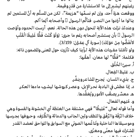
رغبتهم ليشير إلى ما للاستشارة من قدْرٍ وقيمة.
ووقعت هزة أُحد، وإن لم نسمِّها “هزيمة”، لكن من المسلَّم به أنَّ المسلمين لم
ينالوا ما أرادوا من النصر، فتألَّم الرسول  وأصحابه أيّما ألم.
وعندئذ نزلت هذه الآية لتحول دون هذه الحالة. نعم، أرست الحدود وأوْصت
الرسولَ  بأن يستشير أصحابه رغم ما جرى: ﴿وَلَوْ كُنْتَ فَظًّا غَلِيظَ الْقَلْبِ
لَانْفَضُّوا مِنْ حَوْلِكَ﴾ (سورة آلِ عِمْرَانَ: 3/159).
ولو تأمّلنا مفردات هذه الآية لرأينا كيف تآزرت حول المعنى والمضمون ذاته:
فكلمة: “فَظًّا” لها معان، أهمُّها:
أ. سيئ الخُلُق.
ب. غليظ الفِعال.
ج. بذيء اللسان، يَجرح المشاعر وينفِّر.
د. إذا عطش في البادية نحر الإبل، وعصر كروشها ليشرب ماءها العكر.
هـ. معسِّر يصعِّب الأمور ويُعَقِّدها.
و. مُبْهم الفعال.
وأما قوله تعالى “غَلِيظًا” فهي مشتقة من الغلظة أي الخشونة والقسوة وهي
خلاف الرِّقَة والرِّفْق واللطف ولين الجانب والدماثة والظَّرْف، وحروفها بجرسها
وموسيقاها الداخلية وتَناغُمها الصوتي مع السوابق واللواحق تعضد القدر
المشترك فيها معنًى ومغزًى.