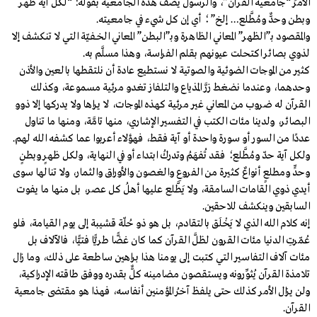
الأمرَ “جامعية القرآن”، والرسولُ يصف هذه الجامعية بقوله: “لكل آية ظهر
وبطن وحدٌّ ومُطَّلع… إلخ” ؛ أي إن كل شيء في جامعيته.
والمقصود بـ”الظهر” المعاني الظاهرة وبـ”البطن” المعاني الخـفـيّة التي لا تنكشف إلا
لذوي بصائر اكتحلت عيونهم بقلم الفراسة، وهذا مسلَّم به.
كثير من الموجات الضوئية والصوتية لا نستطيع عادة أن نلتقطها بالعين والأذن
وحدهما، وعندما نضغط زرَّ المذياع والتلفاز تغدو مرئية مسموعة، وكذلك
القرآن له ضروب من المعاني غير مرئية كهذه الموجات، لا يراها ولا يدركها إلا ذوو
البصائر، ولدينا مئات الكتب في التفسير الإشاري، منها تامَّة، ومنها ما تناول
عددًا من السور أو سورة واحدة أو آية فقط، فهؤلاء أعربوا عما كشفه الله لهم.
ولكل آية حدّ ومُطَّلع؛ فقد تُفهَمُ وتدركُ ابتداء أو في النهاية، ولكل ظهرٍ وبطنٍ
وحدٍّ ومطلعٍ أنواعٌ كثيرة من الفروعِ والغصون والأوراق والثمار، ولا تنالها سوى
أيدي ذوي القامات السامقة، ولا يَطَّلع عليها أهلُ كل عصر، بل منها ما يفوت
السابقين وينكشف للاحقين.
إنه كلام الله الذي لا يَخْلَق بالتقادم، بل هو ذو حُلّة قشيبة إلى يوم القيامة، فلو
عُمّرتِ الدنيا مئات القرون لظلَّ القرآن كما كان غضًّا طريًّا فتيًّا، فالآلاف بل
مئات آلاف التفاسير التي كتبت إلى يومنا هذا براهين ساطعة على ذلك، وما زال
تلامذة القرآن يُثوِّرونه ويستقصون مضامينه كلٌّ بقدره ووفق طاقته الإدراكية،
ولن يزال الأمر كذلك حتى يلفظ آخرُ المؤمنين أنفاسه، فهذا هو مقتضى جامعية
القرآن.