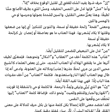
“إنْ” حرف شرط يفيد الشك المفضي إلى تقليل الوقوع بخلاف “إذا”.
وأما “مَسَّ” فإنها تدل على اللمس الخفيف، ومسِّ الشيء بطرف الأصابع مسًّا
لطيفًا، وهذا يعزِّزُ معنى التقليل، والسين المشددة بصوتها وجرسها توحي
بالهمس واللين.
ومعنى “نفحة” رائحة خفيفة أو نسمة، والتنوين للتنكير؛ أي إنها مِن ضعفها
وقلتها لا يكاد يُشعر بها، فهذا العذاب ما هو بعاصفة أو إعصار، بل كرائحة
خفيفة أو نسمة
لا يكاد يُشعر بها.
“مِن” تدل على التبعيض المتضمن للتقليل أيضًا.
“عَذَابِ” هذه الكلمة أخف من “العقاب” و”النكال” ونحوهما، فلِمغزًى لطيف
آثرها على ما يقتضي الهلاك أو العذاب الشديد، حتى إن بعض العلماء كالشيخ
محيي الدين بن عربي لحظَ جذرها (عذب) ودلالته على العذوبة، وادعى أنه إذا
طال بهم العذاب ألِفوا النار واستعذبوها، فكلمة “العذاب” مِن أخف مفردات
هذا الباب إذًا؛ فهي بهذا تفيد القلة أيضًا.
“رَبِّ” هو الذي يُربِّي ويَرعَى ويُمِدُّ بالرحمة، فالكلمة توحي بالشفقة إذا قورنت
بـ”القهار والجبار والمنتقم والمميت” ونحوِ ذلك، فإضافة كلمة “العذاب” إليها
تخفِّف من وقْعها على النفس.
لقد اعتضد معنى الآية إجمالًا بكل كلمة منها بل بكل حرف للدلالة على معنى
القلة، فأنَّى لقرائحِ البشر أن تأتي ببيان مُفلِقٍ دقيقٍ كهذا.