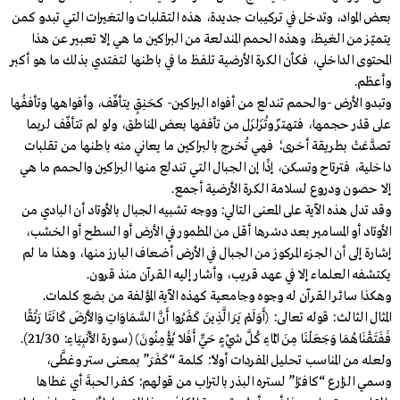
بعض المواد، وتدخل في تركيبات جديدة، هذه التقلبات والتغيرات التي تبدو كمن
يتميّز من الغيظ، وهذه الحمم المندلعة من البراكين ما هي إلا تعبير عن هذا
المحتوى الداخلي، فكأن الكرة الأرضية تلفظ ما في باطنها لتفتدي بذلك ما هو أكبر
وأعظم.
وتبدو الأرض -والحمم تندلع من أفواه البراكين- كحَنِقٍ يتأفّف، وأفواهها وتأففُها
على قدْر حجمها، فتهتزّ وتُزَلزَل من تأففها بعض المناطق، ولو لم تتأفّف لربما
تصدَّعَتْ بطريقة أخرى؛ فهي تُخرج بالبراكين ما يعاني منه باطنها من تقلبات
داخلية، فترتاح وتسكن، إذًا إن الجبال التي تندلع منها البراكين والحمم ما هي
إلا حصون ودروع لسلامة الكرة الأرضية أجمع.
وقد تدل هذه الآية على المعنى التالي: ووجه تشبيه الجبال بالأوتاد أن البادي من
الأوتاد أو المسامير بعد دسْرها أقل من المطمور في الأرض أو السطح أو الخشب،
إشارة إلى أن الجزء المركوز من الجبال في الأرض أضعاف البارز منها، وهذا ما لم
يكتشفه العلماء إلا في عهد قريب، وأشار إليه القرآن منذ قرون.
وهكذا سائر القرآن له وجوه وجامعية كهذه الآية المؤلفة من بضع كلمات.
المثال الثالث: قوله تعالى: ﴿أَوَلَمْ يَرَ الَّذِينَ كَفَرُوا أَنَّ السَّمَاوَاتِ وَالأَرْضَ كَانَتَا رَتْقًا
فَفَتَقْنَاهُمَا وَجَعَلْنَا مِنَ الْمَاءِ كُلَّ شَيْءٍ حَيٍّ أَفَلَا يُؤْمِنُونَ﴾ (سورة الأَنْبِيَاءِ: 21/30).
ولعله من المناسب تحليل المفردات أولًا: كلمة “كَفَرَ” بمعنى ستر وغطَّى،
وسمي الزارع “كافرًا” لستره البذر بالتراب من قولهم: كفر الحبةَ أي غطاها