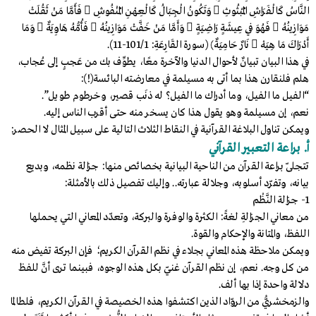
النَّاسُ كَالْفَرَاشِ الْمَبْثُوثِ  وَتَكُونُ الْجِبَالُ كَالْعِهْنِ الْمَنْفُوشِ  فَأَمَّا مَنْ ثَقُلَتْ
مَوَازِينُهُ  فَهُوَ فِي عِيشَةٍ رَاضِيَةٍ  وَأَمَّا مَنْ خَفَّتْ مَوَازِينُهُ  فَأُمُّهُ هَاوِيَةٌ  وَمَا
أَدْرَاكَ مَا هِيَهْ  نَارٌ حَامِيَةٌ﴾ (سورة القَارِعَةِ: 101/1-11).
في هذا البيان تبيانٌ لأحوال الدنيا والآخرة معًا، يطوِّف بك من عَجبٍ إلى عُجاب،
هلم فلنقارن هذا بما أتى به مسيلمة في معارضته البائسة(!):
“الفيل ما الفيل، وما أدراك ما الفيل؟ له ذنَب قصير، وخرطوم طويل”.
نعم، إن مسيلمة وهو يقول هذا كان يسخر منه حتى أقرب الناس إليه.
ويمكن تناول البلاغة القرآنية في النقاط الثلاث التالية على سبيل المثال لا الحصر:
أ. براعة التعبير القرآني
تتجلّى براعة القرآن من الناحية البيانية بخصائص منها: جزالة نظمه، وبديع
بيانه، وتفرّد أسلوبه، وجلالة عبارته.. وإليك تفصيل ذلك بالأمثلة:
1- جزالة النَّظْم
من معاني الجزالةِ لغةً: الكثرة والوفرة والبركة، وتعدّد المعاني التي يحملها
اللفظ، والمتانة والإحكام والقوة.
ويمكن ملاحظة هذه المعاني بجلاء في نظم القرآن الكريم؛ فإن البركة تفيض منه
من كل وجه. نعم، إن نظم القرآن غنيّ بكل هذه الوجوه، فبينما ترى أنَّ للفظ
دلالة واحدة إذا بها ألف.
والزمخشريُّ من الروّاد الذين اكتشفوا هذه الخصيصة في القرآن الكريم، فلطالما