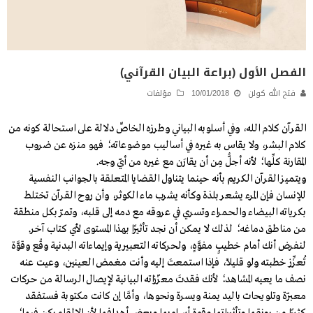
الفصل الأول (براعة البيان القرآني)
فتح الله كولن
10/01/2018
مؤلفات
القرآن كلام الله، وفي أسلوبه البياني وطرزه الخاصِّ دلالة على استحالة كونه من
كلام البشر، ولا يقاس به غيره في أساليب موضوعاته؛ فهو منزه عن ضروب
المقارنة كلِّها؛ لأنه أجلُّ مِن أن يقارَن مع غيره من أيّ وجه.
ويتميز القرآن الكريم بأنه حينما يتناول القضايا المتعلقة بالجوانب النفسية
للإنسان فإن المرء يشعر بلذة وكأنه يشرب ماء الكوثر، وأن روح القرآن تختلط
بكرياته البيضاء والحمراء وتسري في عروقه مع دمه إلى قلبه، وتمرّ بكل منطقة
من مناطق دماغه؛ لذلك لا يمكن أن نجد تأثيرًا بهذا المستوى لأي كتاب آخر.
لنفرض أنك أمام خطيبٍ مفوَّهٍ، ولحركاته التعبيرية وإيماءاته البدنية وقْع وقوَّة
تُعزِّز خطبته ولو قليلًا، فإذا استمعتَ إليه وأنت مغمض العينين، وعيت عنه
نصف ما يعيه المشاهد؛ لأنك فقدتَ معزّزاته البيانية لإيصال الرسالة من حركات
معبّرة وتلويحات باليد يمنة ويسرة ونحوها، وأمَّا إن كانت مكتوبة فستفقد