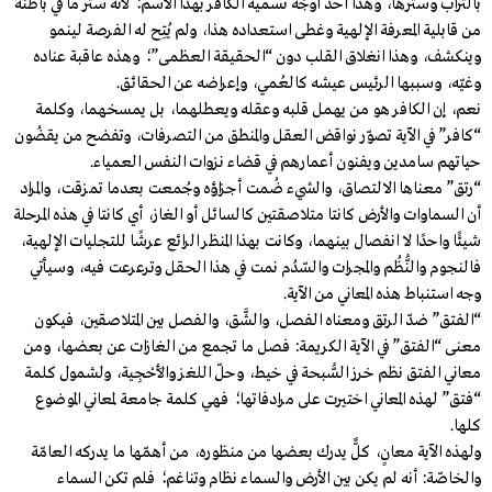
بالتراب وسترها، وهذا أحد أوجُه تسمية الكافر بهذا الاسم؛ لأنه ستر ما في باطنه
من قابلية المعرفة الإلهية وغطى استعداده هذا، ولم يُتِح له الفرصة لينمو
وينكشف، وهذا انغلاق القلب دون “الحقيقة العظمى”؛ وهذه عاقبة عناده
وغيّه، وسببها الرئيس عيشه كالعُمي، وإعراضه عن الحقائق.
نعم، إن الكافر هو من يهمل قلبه وعقله ويعطلهما، بل يمسخهما، وكلمة
“كافر” في الآية تصوّر نواقض العقل والمنطق من التصرفات، وتفضح من يقضُون
حياتهم سامدين ويفنون أعمارهم في قضاء نزوات النفس العمياء.
“رتق” معناها الالتصاق، والشيء ضُمت أجزاؤه وجُمعت بعدما تمزقت، والمراد
أن السماوات والأرض كانتا متلاصقتين كالسائل أو الغاز، أي كانتا في هذه المرحلة
شيئًا واحدًا لا انفصال بينهما، وكانت بهذا المنظر الرائع عرشًا للتجليات الإلهية،
فالنجوم والنُّظُم والمجرات والسّدُم نمت في هذا الحقل وترعرعت فيه، وسيأتي
وجه استنباط هذه المعاني من الآية.
“الفتق” ضدّ الرتق ومعناه الفصل، والشَّق، والفصل بين المتلاصقين، فيكون
معنى “الفتق” في الآية الكريمة: فصل ما تجمع من الغازات عن بعضها، ومن
معاني الفتق نظم خرز السُّبحة في خيط، وحلّ اللغز والأَحْجِية، ولشمول كلمة
“فتق” لهذه المعاني اختيرت على مرادفاتها؛ فهي كلمة جامعة لمعاني الموضوع
كلها.
ولهذه الآية معانٍ، كلٌّ يدرك بعضها من منظوره، من أهمّها ما يدركه العامّة
والخاصّة: أنه لم يكن بين الأرض والسماء نظام وتناغم؛ فلم تكن السماء