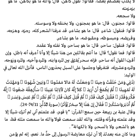
لا يكذب بعضكم بعضًا، فقالوا: نقول كاهن، قال: والله ما هو بكاهن، ما هو
بزمزمته
ولا سجعه.
قالوا: مجنون، قال: ما هو بمجنون، ولا بخنقه ولا وسوسته.
قالوا: فنقول: شاعر، قال: ما هو بشاعر، قد عرفنا الشعر كله، رجزه، وهزجه،
وقريضه، ومبسوطه، ومقبوضه، ما هو بشاعر.
قالوا: فنقول: ساحر، قال: ما هو بساحر، ولا نفثه ولا عقده.
قالوا: فما نقول؟ قال: ما أنتم بقائلين من هذا شيئًا إلا وأنا أعرف أنه باطل، وإن
أقربَ القول أنه ساحر، فإنه سحر يُفرّق بين المرء وابنه، والمرء وأخيه، والمرء وزوجه،
والمرء وعشيرته، فتفرقوا وجلسوا على السبل يحذرون الناس، فأنزل الله تعالى في
الوليد:
﴿ذَرْنِي وَمَنْ خَلَقْتُ وَحِيدًا  وَجَعَلْتُ لَهُ مَالًا مَمْدُودًا  وَبَنِينَ شُهُودًا  وَمَهَّدْتُ
لَهُ تَمْهِيدًا  ثُمَّ يَطْمَعُ أَنْ أَزِيدَ  كَلَّا إِنَّهُ كَانَ لآيَاتِنَا عَنِيدًا  سَأُرْهِقُهُ صَعُودًا  إِنَّهُ
فَكَّرَ وَقَدَّرَ  فَقُتِلَ كَيْفَ قَدَّرَ  ثُمَّ قُتِلَ كَيْفَ قَدَّرَ  ثُمَّ نَظَرَ  ثُمَّ عَبَسَ وَبَسَرَ 
ثُمَّ أَدْبَرَ وَاسْتَكْبَرَ  فَقَالَ إِنْ هَذَا إِلَّا سِحْرٌ يُؤْثَرُ﴾ (سورة الْمُدَّثِّرِ: 74/11-24).
وقال عتبة بن ربيعة حين سمع القرآن: “يا قوم، قد علمتم أني لم أترك شيئًا إلا
وقد علمته وقرأته وقلته، والله لقد سمعت قولًا والله ما سمعت مثله قط، ما
هو بالشعر، ولا بالسحر، ولا بالكهانة” .
وما كان منه بعدئذ إلا أن ترك معارضة الرسول إلى حدٍّ ما. نعم، إنه لم يؤمن