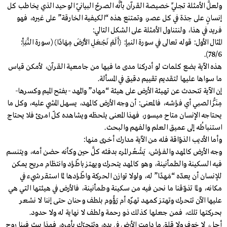
ولعلَّ الأمثلة تجلِّي خصيصة القرآن بأنَّه الصرحُ البيانيّ الوحيد الذي يخاطب كل
إنسانٍ على حِدَة في كل عصر، وتمتنع هذه “الكيفية الخارقة” على غيره، فهو
فريد في هذا، ولنتناول الأمثلة على الشكل التالي:
المثال الأول: قوله تعالى في سورة النبإ: ﴿أَلَمْ نَجْعَلِ الأَرْضَ مِهَادًا﴾ (سورة النَّبَأِ:
78/6).
هذه الآية بضع كلمات لو أدركنا مدى ما فيها من جامعية القرآن، لأمكن قياس
ما سواها عليها لتقديم تقييم دقيق في المسألة.
إن الآية تتحدث عن تهيئة الأرض على هيئة “مهاد” والمَهد -بفتح الميم وكسرها-
مِنَزُّ الصبي أي فراشه، فالمعنى: أن وجه الأرض كالمهد، يسهل المشي عليه، وكل ما
يحتاجه الإنسان متاح ميسور، فهذا المعنى يلحظه ويشاهده كلّ امرئ فلا يحتاج
استنباطُه إلى عميق العلم والفهم والبحث.
وأما الأديب الذوّاقة فله من الآية مدارك أخرى منها:
وجه الأرض كالمهد والفراش، يَشْعُر المرء بدفئه كلَّ حين وكأنه حضن أمه، ويتنسم
فيه السكينة والطمأنينة، وهو كالمهد يتحرك ويهتز باطّراد وانتظام مريح يمكن
للإنسان أن يعدّه “مَهدًا” له، ولولا توازن الحركة واطّرادها لمَا استقر شيء في
مكانه، ولما تذوّقنا ما نحن فيه من سكينة وطمأنينة، فالأرض في هيئتها التي هي
عليها الآن تتحرك وتهتز كمهد تهزّه أم رَؤُوم بلطف وحنان حتى إننا لا نشعر
بحركتها تلك، فمن جعلها كذلك ذو رحمة ولطف لا نهاية له ولا حدود.
أجل، لا خوف ولا قلق ما دامت الأرض في يده، وتتحرّك بأمره، فهذا يبث فينا روح