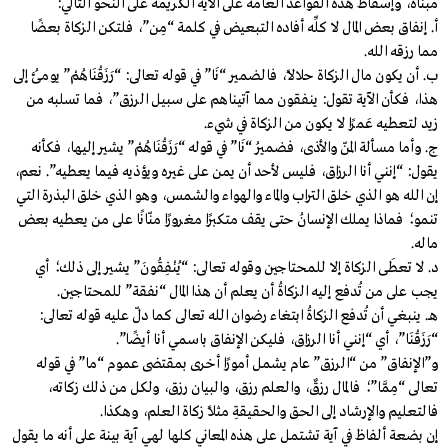
مبناه، وإسقاط هذه القواعد العامة على الآية الكريمة على النحو التالي:
أ. إنفاق بعض المال لا كلِّه أفاده التبعيض في كلمة “مِن”، فلتكن الزكاة بعضًا
مما رزقه الله.
ب. أن يكون مال الزكاة حلالًا، فالضمير “نَا” في قوله تعالى: “رَزَقْنَاهُمْ” يومئُ إلى
هذا، فكأن الآية تقول: ينفقون مما آتيناهم على سبيل الرزق”، فما تسلبه من
زيد لتعطيه عَمرًا لا يكون من الزكاة في شيء.
ج. وأما مسألة المنّ والأذى، فضميرُ “نَا” في قوله “رَزَقْنَاهُمْ” يشير إليها، فكأنه
يقول: “إنني أنا الرزاق، فليس لأحد أن يمن على غيره ويؤذيه فيما يعطيه”. نعم،
إن الله هو الذي خلق التراب والماء والهواء والشمس، وهو الذي خلق البذرة التي
تنمو؛ فماذا يملك الإنسانُ حتى يقف متكبرًا مغرورًا منّانًا على من يعطيه بعض
ماله.
د. لا تعطَى الزكاة إلا للمحتاجين وقوله تعالى: “يُنْفِقُونَ” يشير إلى ذلك؛ أي
يجب على من تُدفع إليه الزكاةُ أن يعلم أن هذا المال “نفقة” للمحتاجين.
هـ. ينبغي أن تُدفع الزكاةُ ابتغاء رضوان الله تعالى كما دلّ عليه قوله تعالى:
“رَزَقْنَا”، أي “إنني أنا الرزاق، فليكن الإنفاق باسمي أنا أيضًا”.
و”الإنفاق” من “الرزق” عام يشمل أمورًا أخرى بمقتضى عموم “ما” في قوله
تعالى “مِمَّا”؛ فالمال رزقٌ، والعلم رزق، والبيان رزق، ولكل من ذلك زكاته،
فالتعليم والإرشاد إلى الحق والحقيقةِ مثلًا زكاة العلم، وهكذا.
إن بضعة ألفاظ في آية تشتمل على هذه المعاني كلها لهي آية بينة على أنه ما يقول