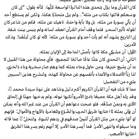
مفتوحة كانت وما زالت تتحدى الخلق جميعًا.
كان القرآن وما يزال يتحدى هذه الدائرةَ الواسعة كلَّها، كأنه يقول: “إن كان
بوسعكم فائتوا بكتاب من مثله”.. ولم يزل متحدّيًا هكذا، ولكن لم يستطع أحد
أن يأتي بسورة من مثله، بل ولا بآية واحدة، ناهيك عن مثله، فكم من شاعر كان
لقوله تأثير السحر، فلما وقف أمام القرآن انعقد لسانه ولم ينبس ببنت شفة.
إن التاريخ يشهد أنه لم يأت أحد ولو بسورة من مثله؛ لأنه لو كان لَبَلَغَنا؛ وذلك
لأمرين:
الأول: أن مشركي مكة كانوا بأمسِّ الحاجة إلى الإتيان بمثله.
الثاني: أن التحدي كان علنًا عامًّا صالحًا للجميع، فأي محاولة من هذا القبيل لا
بد أن يشيع خبرها، ومن حاول وجاء بمثله كما وهِم صار سخرية وباء بالخزي،
لذا رَبَأَ الأصدقاء والأعداء بأنفسهم عن محاولة كهذه، ولنشرح هذين السببين
بشيء من التفصيل:
مما لا شك فيه أن القرآن الكريم أكبر دليل وشاهد على نبوة سيدنا محمد ،
وقد ردّه أهل مكة جميعًا بادئ الأمر وأنكروا نبوته، ولم يدخروا جهدًا في إلحاق
الأذى به وبمنْ صدَّقَه، فلو صحت دعواهم أن القرآن من عند غير الله وأنه يمكن
أن يؤتى بمثله لَمَا اختاروا طريقَ الحرب والصِّراع والمغامرة بالأرواح والأموال؛ فإنهم
لو أتوا بشيء من مِثل القرآن لَتَبيَّن صدقهم في ردهم للنبوة، ولتخلَّى  عما قاله
وما سيقوله وانتهى الأمر؛ فما أيسر هذا الأمر، إلا أنهم رغم يسرِ هذا الطريق
اختاروا الأصعب.