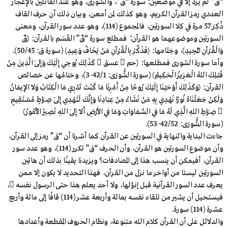
“قٓ” لم يرد إلا في موضعين: سورة “قٓ”، والشورى، وهو عند القائلين بالإعجاز
العددي رمز القرآن الكريم، وهو كذلك لمن أمعن، وبيان ذلك أن حرف القاف
ذُكِرَ 57 مرة في كلا السورتين، فالمجموع (114)، وهو عدد سور القرآن، ومعنى
السورتين وموضوعهما هو القرآن؛ فمطلع سورة “قٓ” القَسَم بالقرآن: ﴿قٓ
وَالْقُرْآنِ الْمَجِيدِ﴾، وخِتَامها: ﴿فَذَكِّرْ بِالْقُرْآنِ مَنْ يَخَافُ وَعِيدِ﴾ (سورة ق: 50/45).
وأما سورة الشورى فمطلعها: ﴿حم  عسق  كَذَلِكَ يُوحِي إِلَيْكَ وَإِلَى الَّذِينَ مِنْ
قَبْلِكَ اللهُ الْعَزِيزُ الْحَكِيمُ﴾ (سورة الشُّورَى: 42/1-3)، وختامُها عن خصائص
القرآن: ﴿وَكَذَلِكَ أَوْحَيْنَا إِلَيْكَ رُوحًا مِنْ أَمْرِنَا مَا كُنْتَ تَدْرِي مَا الْكِتَابُ وَلَا الإِيمَانُ
وَلَكِنْ جَعَلْنَاهُ نُورًا نَهْدِي بِهِ مَنْ نَشَاءُ مِنْ عِبَادِنَا وَإِنَّكَ لَتَهْدِي إِلَى صِرَاطٍ مُسْتَقِيمٍ
 صِرَاطِ اللهِ الَّذِي لَهُ مَا فِي السَّمَاوَاتِ وَمَا فِي الأَرْضِ أَلَا إِلَى اللهِ تَصِيرُ الأُمُورُ﴾
(سورة الشُّورَى: 42/52-53).
جاءت البداية والنهاية في السورتين عن القرآن كما أشرنا أن “ق” رمز إلى القرآن،
وأن موضوع السورتين هو القرآن، وأن الحرف “ق” تكرر (114)، وهو عدد سور
القرآن، أفيمكن أن ينسب هذا إلى المصادفات؟ ويزيدنا يقينًا بذلك أن هاتين
السورتين ليستا من أواخر ما نزل من القرآن، فهذا التحديد لا يكون إلا ممن
يعرف عدد السور القرآنية قبل إنزالها، ولا أحد يعلم هذا حتى الرسول نفسه ،
فيستحيل أن يشير من تلقاء نفسه بمائة وأربعة عشر (114) قافًا إلى مائة وأربع
عشرة (114) سورة.
والدلائل على أن القرآن كلام الله متنوعة، ونظام الحروف المقطعة وأعدادها