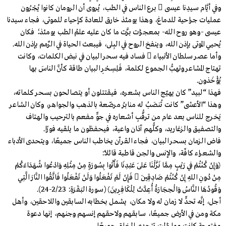
وفي أيَّام سيدِنا عيسى  برع الناس في الطب، يُروى أن الرومان كانوا يُجْرُون
عمليات جراحية للدماغ، وهذا يومئذ خارق للعادة كإحياء للموتى، فجاء سيدنا
عيسى -وهو روح الله- بمعجزات بزَّت ما كان عليه علمُ الطب يومئذ؛ فكان
يُحيي الموتى بإذن الله، وينفخ الروح في البِلى، فيبعث الحياة في الرِّمم بإذن الله.
وأما عصر سلطان الأنبياء  فساد فيه سحر البيان في نبض الكلمات، وكانت
تهتاج المشاعر وتهبُّ الجموع لكلمة، فَلِسِحْرِ البيان طاقة كأنَّ الناسَ بها
يُؤْخَذون.
فهذا “لبيد” كان يهيّج الناس بشعره، فيقتتلون أو يتصالحون بسحر كلماته،
وهذا “الأعشى” كانت تُنصَبُ له منابرُ مرصّعة بالذهب والجواهر، وكان الشاعر
يَخرج للناس بعد عام من ترقُّبِ أشعاره في جوٍّ مفعم بالترحيب والهتاف
والتصفيق والزغاريد، وكلُّهم آذان واعية، فيحفظون ما يلقيه فورًا.
فاض الزمان بسحر البيان، فجاء القرآن يخاطب الناس جميعًا، ويتحدى الأدباء
والشعراء كافّة، والإنس والجن قاطبة قائلًا:
﴿وَإِنْ كُنْتُمْ فِي رَيْبٍ مِمَّا نَزَّلْنَا عَلَى عَبْدِنَا فَأْتُوا بِسُورَةٍ مِنْ مِثْلِهِ وَادْعُوا شُهَدَاءَكُمْ
مِنْ دُونِ اللهِ إِنْ كُنْتُمْ صَادِقِينَ  فَإِنْ لَمْ تَفْعَلُوا وَلَنْ تَفْعَلُوا فَاتَّقُوا النَّارَ الَّتِي
وَقُودُهَا النَّاسُ وَالْحِجَارَةُ أُعِدَّتْ لِلْكَافِرِينَ﴾ (سورة البَقَرَةِ: 2/23-24).
أجل، إنَّه تحدٍّ لا زمان له ولا مكان، يشمل بخطابه السابقين واللاحقين، وأهل
مكة ومن في الأرض جميعًا، سابقهم ولاحقهم إنسهم وجنهم، إنها دعوة