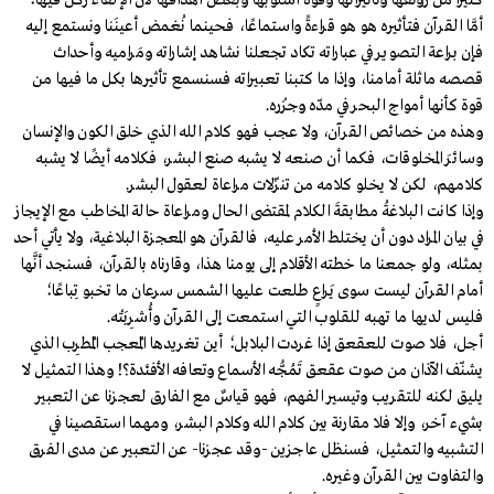
كثيرًا من رونقها وتأثيراتها وقوة أسلوبها وبعض أهدافها لأن الإلقاء ركن فيها؛
أمَّا القرآن فتأثيره هو هو قراءةً واستماعًا، فحينما نُغمض أعينَنا ونستمع إليه
فإن براعة التصوير في عباراته تكاد تجعلنا نشاهد إشاراته ومَراميه وأحداث
قصصه ماثلة أمامنا، وإذا ما كتبنا تعبيراته فسنسمع تأثيرها بكل ما فيها من
قوة كأنها أمواج البحر في مدّه وجزْره.
وهذه من خصائص القرآن، ولا عجب فهو كلام الله الذي خلق الكون والإنسان
وسائرَ المخلوقات، فكما أن صنعه لا يشبه صنع البشر، فكلامه أيضًا لا يشبه
كلامهم، لكن لا يخلو كلامه من تنزّلات مراعاة لعقول البشر.
وإذا كانت البلاغةُ مطابقةَ الكلام لمقتضى الحال ومراعاة حالة المخاطب مع الإيجاز
في بيان المراد دون أن يختلط الأمر عليه، فالقرآن هو المعجزة البلاغية، ولا يأتي أحد
بمثله، ولو جمعنا ما خطته الأقلام إلى يومنا هذا، وقارناه بالقرآن، فسنجد أنَّها
أمام القرآن ليست سوى يَراعٍ طلعت عليها الشمس سرعان ما تخبو تِباعًا؛
فليس لديها ما تهبه للقلوب التي استمعت إلى القرآن وأُشرِبَتْه.
أجل، فلا صوت للعقعق إذا غردت البلابل؛ أين تغريدها المُعجب المُطرِب الذي
يشنّف الآذان من صوت عقعق تَمُجُّه الأسماع وتعافه الأفئدة؟! وهذا التمثيل لا
يليق لكنه للتقريب وتيسير الفهم، فهو قياسٌ مع الفارق لعجزنا عن التعبير
بشيء آخر، وإلا فلا مقارنة بين كلام الله وكلام البشر، ومهما استقصينا في
التشبيه والتمثيل، فسنظل عاجزين -وقد عجزنا- عن التعبير عن مدى الفرق
والتفاوت بين القرآن وغيره.