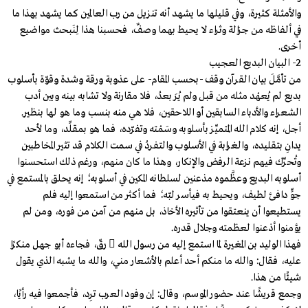
والأمثلة كثيرة، وفي قليلها ما يشهد أنه تنزيل من رب العالمين كما يشهد بهذا ما
في ألفاظه من جزالة وثراء لا يحيط بهما وصفٌ، فحسبنا هذا لِنَبحث مواضيع
أخرى.
2- البيان البديع العجيب
من تأمَّلَ بيان القرآن وقف -بحسب المقام- على عذوبة ورقة وشدة وقوّة بأسلوب
بديع لم يُعهْد مثله من قبل ولم يُرَ بعدُ، فلا مقارنة ولا تشابه بينه وبين أدب
الشعراء والأدباء السابقين أو اللاحقين، فلا هي منه بنسب وما هو لها بنظير.
أجل، إنه كلام الله المتميِّز بأسلوبه وسَمْته وتفرّده، فما هو بمقلِّد، وما لأحد
يدانِ بتقليده، والغرابة في الأسلوب والتفردُ في سمت الكلام قد تثير المخاطبين
وتُحرِّك فيهم نزعة الرفض والإنكار، وهذا ما كان منهم، ورغم ذلك استحسنوا
أسلوبه البديع وعظَّموه مذعنين لسلطانه المكين في أسلوبه؛ إنه يحلق بالمستمع في
جوٍّ دافئ لطيف، ويحيط به فيأسر لبّه؛ فما أكثر من استمعوا إليه فلم
يستطيعوا أن ينعتقوا من تأثيره الأخاذ، بل منهم من آمن من فوره، ومن لم
يؤمنوا أذعنوا لعظمته وجلال قدره.
فهذا الوليد بن المغيرة لما استمع إليه من رسول الله  رقّ، فجاءه أبو جهل منكرًا
عليه، فقال: والله ما منكم أحد أعلم بالأشعار مني، والله ما يشبه الذي يقول
شيئًا من هذا.
وجمع قريشًا عند حضور الموسم، وقال: إن وفود العرب ترِد، فأجمعوا فيه رأيًا،