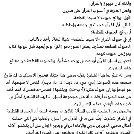
ولكنه كان مبهورًا بالقرآن.
ولعل الغرابة في أسلوب القرآن على ضربين:
الأول: روائع حروفه لا سيما المقطعة.
الثاني: أنَّ القرآن عجيبٌ في جمعه وإحاطته.
أ. روائع الحروف المقطعة:
إن في حروف القرآن -لا سيما المقطعة- شيئًا عُجَابًا يأخذ بالألباب.
الحروف المقطعة تصدَّرت بعض السور نحو ﴿الٓمٓ﴾، ولم يُعهد قبل نزولها كتابة
رموز من حروف كهذه.
نعم، إن أسرار القرآن أُودِعت في روحه مشفَّرةً، والحروف المقطعة من مفاتح
هذه الشفرات.
ومن له علمٌ بماهية الشفرة يدرك معنى هذا جيّدًا، فخبير اللاسلكيات قد تَقرعُ
سمعَه هذه الأصوات: (دي، دي، دا، ديت؛ دا، دا، ديت)، فنحن لا نفهمها، أما
هو فيحوِّلها إلى حروف مثل: (أ-ب-ت)، ويكتبها (خماس-مخمس)، لقد اتّخذ
من هذه الحروف أرقامًا دالّة على مجموعة أسرار، فالرسالة المشفرة تُحلَّل في
ضوء هذه الأرقام، فتفيد المعنى المراد.
والغرض من التشبيه تقريب المسألة للأذهان، ووجه الشبه أن الحروف المقطعة
في القرآن شفرات أيضًا على ما في القرآن من أسرار، ولعلها هي التي حملت
أمثال محيي الدين بن عربي والإمام الرباني وبديع الزمان على أن يكشفوا آلاف
الأسرار، ويفتحوا أبواب تلك الكنوز، ويطلعوا على الأسرار القرآنية..