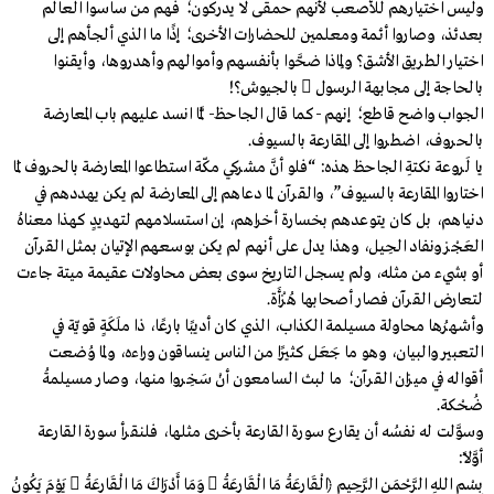
وليس اختيارهم للأصعب لأنهم حمقى لا يدركون؛ فهم من ساسوا العالم
بعدئذ، وصاروا أئمة ومعلمين للحضارات الأخرى؛ إذًا ما الذي ألجأهم إلى
اختيار الطريق الأشق؟ ولِماذا ضحَّوا بأنفسهم وأموالهم وأهدروها، وأيقنوا
بالحاجة إلى مجابهة الرسول  بالجيوش؟!
الجواب واضح قاطع؛ إنهم -كما قال الجاحظ- لمَّا انسد عليهم باب المعارضة
بالحروف، اضطروا إلى المقارعة بالسيوف.
يا لَروعة نكتةِ الجاحظ هذه: “فلو أنَّ مشركي مكّة استطاعوا المعارضة بالحروف لَمَا
اختاروا المقارعة بالسيوف”، والقرآن لما دعاهم إلى المعارضة لم يكن يهددهم في
دنياهم، بل كان يتوعدهم بخسارة أخراهم، إن استسلامهم لتهديدٍ كهذا معناهُ
العَجْز ونفاد الحِيل، وهذا يدل على أنهم لم يكن بوسعهم الإتيان بمثل القرآن
أو بشيء من مثله، ولم يسجل التاريخ سوى بعض محاولات عقيمة ميتة جاءت
لتعارض القرآن فصار أصحابها هُزْأَة.
وأشهرُها محاولة مسيلمة الكذاب، الذي كان أديبًا بارعًا، ذا ملَكَةٍ قويّة في
التعبير والبيان، وهو ما جَعَل كثيرًا من الناس ينساقون وراءه، ولما وُضعت
أقواله في ميزان القرآن؛ ما لبث السامعون أنْ سَخِروا منها، وصار مسيلمةُ
ضُحْكة.
وسوَّلت له نفسُه أن يقارع سورة القارعة بأخرى مثلها، فلنقرأ سورة القارعة
أوَّلًا:
بِسْمِ اللهِ الرَّحْمَنِ الرَّحِيمِ ﴿الْقَارِعَةُ مَا الْقَارِعَةُ  وَمَا أَدْرَاكَ مَا الْقَارِعَةُ  يَوْمَ يَكُونُ