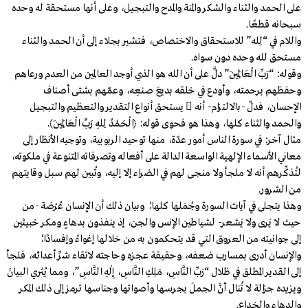
على الحمد والثناء والشكر والمنة والمدح والتبجيل، وعلى أنها مستحقة له وحده
سبحانه قطعًا.
واللام في “لِله” للاستحقاق والاختصاص، فتشير بجلاء إلى أن الحمد والثناء
مستحق لله وحده دون سواه.
وقوله: “رَبِّ الْعَالَمِينَ” دلَّ على أن الله هو الذي أوجد العالمين من العدم ورعاهم
وحفظهم برحمته، وأودع في خلقه بديعَ صنعِه، وعمّهم بشتى أصناف
الإحسان، فدلّ -بالالتزام- أنه  يستحق أنواع التقدير والتعظيم والتبجيل
والحمد والثناء كلها، وهذا هو فحوى قوله: ﴿الْحَمْدُ لِلهِ رَبِّ الْعَالَمِينَ﴾.
مثال آخر: في سورة الناس أمور عدّة، منها توحيد الربوبية، وتوجيه الأنظار إلى
معاني الأسماء الإلهية الواسعة الدالة على أفعاله وتصرفاته المتنوعة في ملكوته،
لتُذكِّرهم أنه لا ملجأ ولا منجى لهم في الضراء إلا إليه، وتُبين لهم سبل وقايتهم
من الشرور.
وهذا يتجلى في آيات السورة وجُمَلها كلها؛ وبيان ذلك أن الإنسان عُرْضة -من
حيث لا يَرى ولا يَشعر- لشياطين الإنس والجن، إذ ينفذون بدهاءٍ ومكر خبيثين
إلى جوانيته من العروق التي قد يتحكمون به من خلالها إغواءً وإفسادًا؛
والإنسان أدرى بمسارب ضعفه، وحقيقة عجزه وحاجته لاتقاء شرِّ أعدائه، فلجأ
إلى القدير المطلق في ظلال “رَبِّ النَّاسِ، مَلِكِ النَّاسِ، إِلٰهِ النَّاسِ”، ومما يُثري البيانَ
ويزيده جزالة لا تُنال أنَّ الجملَ بجرسها وأصواتها وجناسها ترمز إلى ذلك المكر
والدهاء والخداع.