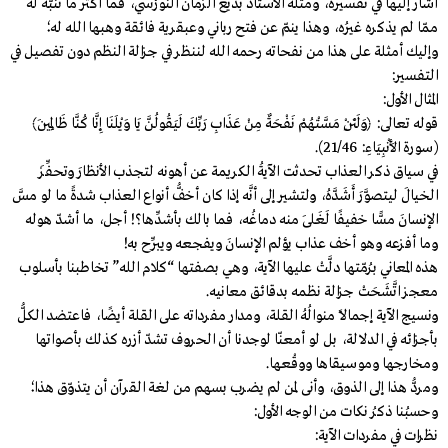
أشار إليها في تفسيره، ومثله الأستاذ بديع الزمان النُّورْسي، فما أكثر ما تَنَبَّه له
ممّا لم يذكره غيرُه، وهذا ينمّ عن فتح رباني وعبقرية فائقة وهبها الله له؛
وإليك أمثلة على هذا من نفحاته رحمه الله لننظر في جزالة النظم دون تفصيل في
التفسير:
المثال الأول:
قوله تعالى: ﴿وَلَئِنْ مَسَّتْهُمْ نَفْحَةٌ مِنْ عَذَابِ رَبِّكَ لَيَقُولُنَّ يَا وَيْلَنَا إِنَّا كُنَّا ظَالِمِينَ﴾
(سورة الأَنْبِيَاءِ: 21/46).
في سياق ذكر العذاب تحدثت الآيةُ الكريمة عن أهونه لتجذب الأنظارَ وتحفِّزَ
الخيالَ ليتصوَّرَ أَشَدَّهُ، ولتشير إلى أنَّه إذا كان أخفُّ أنواع العذاب شدةً ما لو مسَّ
الإنسانَ مسًّا خفيفًا لَغَلَى منه دماغُه، فما بالك بأشدِّها؟! أجل، ما أشدّ هوله
وما أفزعه وهو أخف عذاب يؤلم الإنسانَ ويفجعه ويبرِّح به!
هذه المعاني برُمّتها دلَّتْ عليها الآية، وهي بصفتها “كلام الله” تخاطبنا بأسلوب
معجز اتَّشَحَتْ جزالة نظمه بدقائق معانيه.
ونسيج الآية إجمالًا منوالُهُ القلة، ومدار مفرداته على القلة أيضًا، فاعتضد الكلُّ
بأجزائه في الدلالة، بل لو أمعنّا لوجدنا أن الحروف تشدّ أزره كذلك بأصواتها
ومخارجها وموسيقاها ووقْعها.
ومردُّ هذا إلى الذوق، وأنى لمن لم يضرب بسهم من لغة القرآن أن يتذوّق هذا؛
وحسبُنا ذكرُ نكات من الوجه الأول:
نظرات في مفردات الآية: