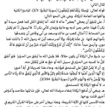
المثال الثاني:
قوله تعالى: ﴿وَمِمَّا رَزَقْنَاهُمْ يُنْفِقُونَ﴾ (سورة البَقَرَةِ: 2/3)، المبادئ الكلية
والقواعد العامة للزكاة، وهي على النحو التالي:
أ. على المنفِق أن يعطي “بعض” ماله لا كله، أما إنفاق الكل كما فعل سيدنا أبو
بكر  فهذا خاص بمن لديه روحانية وإيمان كأبي بكر ؛ فالرسول  لم يَقبَل
من الصحابة  أمثالِ كعب بن مالك وسعد بن أبي وقاص أن يتصدقوا
بأموالهم كلها، بل عدَّه إفراطًا، ولمَّا أصر سعد أذِنَ له رسول الله  بالثلث فما
دون، وأرسَى مبدأً خالدًا: “إِنَّكَ أَنْ تَدَعَ وَرَثَتَكَ أَغْنِيَاءَ خَيْرٌ مِنْ أَنْ تَدَعَهُمْ عَالَةً
يَتَكَفَّفُونَ النَّاسَ” .
ب. شرط مال الزكاة أن يكون حلالًا، فلا يقبل الله ما يُنفق من الحرام؛ فلو أنفق
كلَّ ما كسبَه من الحرام في سبيل الله أو حجَّ به فلن يُتَقَبَّل منه.
ج. أن لا يَمُنَّ المزكِّي على المستحق فيؤذيه، وجاء هذا تصريحًا في آية أخرى:
﴿يَا أَيُّهَا الَّذِينَ آمَنُوا لَا تُبْطِلُوا صَدَقَاتِكُمْ بِالْمَنِّ وَالأَذَى كَالَّذِي يُنْفِقُ مَالَهُ رِئَاءَ النَّاسِ
وَلَا يُؤْمِنُ بِاللهِ وَالْيَوْمِ الآخِرِ﴾ (سورة البَقَرَةِ: 2/264).
د. لا تُدفع الزكاة إلا للمستحق.
هـ. ينبغي أن تُدفع الزكاة ابتغاء مرضاة الله تعالى، فإن شابتْها مقاصد وأغراض
أخرى قتلت روحَها.
هذه الأسس كلها في الآية الكريمة، وهذا برهان آخر على جزالة القرآن الكريم في