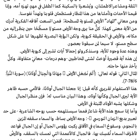
الثقة ومشاعر الاطمئنان، ويُشعرنا بالسكينة كما الطفل في مهدٍ تهزه أمه، وإذا
قيمنا الأحداث وتأملناها من هذا المنظار فستطمئن قلوبنا وتهدأ نفوسنا.
ومن معاني “المهاد” الأرض المستوية المسطحة؛ فمن اتسعت آفاقه الفكرية أدرك
من الآية معنى كهذا: كلٌّ منا يرى وجهَ الأرض مستويًا مسطّحًا حين ينظر إليه من
مكانه، والأرض في الحقيقة كروية، ولكن الرؤية البصرية تظهرها لنا على شكل
سطح مستوٍ، لا سيما لمن سبقونا بعصور.
وهذه عدة وجوه للآية، وسنذكر ولو إجمالًا آيات تشير إلى كروية الأرض.
إن هذه آية قصيرة أَوَحَتْ لشتى المخاطبين -وهم درجات- معانيَ متفاوتة، وكلٌّ
يأخذ منها حاجته.
المثال الثاني: قوله تعالى: ﴿أَلَمْ نَجْعَلِ الأَرْضَ  مِهَادًا وَالْجِبَالَ أَوْتَادًا﴾ (سورة النَّبَأِ:
78/6-7).
هذا الاستفهام تقريري كأنه قيل: إنا جعلنا الجبال أوتادًا، فالأمي حسبه ظاهر
الآية ليرى الجبال وكأنها أوتاد، وهذا البيان مناسب له؛ فإن منظر الجبال
وشكلها يشبه الأوتاد المُثبتة في الأرض.
وأما إذا سمع هذه الآيةَ شاعرٌ فمما سيستلهمه حسب روحه الشاعرية -على حد
تعبير بديع الزمان النورسي -: وجه الأرض بساط، والسماء سقفه المزين
بالنجوم، وسفوحُ السماءِ في الآفاق ركبت رؤوس الجبال أو إن الجبال قواعد
لأطراف السماء تُمْسِك بها، فالجبال كالأعمدة التي تمسك بالسقف، والأرضُ