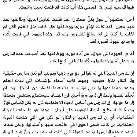
“الفولكلور” والمدارسُ إلى أماكنَ للقيلِ والقالِ والزوايا والتكايا إلى أماكنَ تجري
فيها المراسيم ليسَ إلا؛ فمعنى هذا أنها كانت قد قضت نحبها وانتهَتْ.
أجل، نستطيع أن نقول بكلِّ اطمئنان: لقد فقدت المدارسُ الدينيّةُ وظائفَها بعد
عهدٍ معين، لقد كانت تؤدِّي دورَها ووظائفَها طالما كانت مثل الغنم تأكل ثم
تقلب ما أكلته إلى لبن سائغ للشاربين. ولم تكن هذه العهود التي قامت بأداء
واجباتها عهودًا قصيرة قط.
أما في العهود التي عجزت عن أداء دورها ووظائفها فقد أصبحت هذه المدارس
وبالا على أمَّتِها ودولتها وحكّامها كباقي أنواع البلاء.
إن المدارس الدينية التي لم تتوافق مع روح دينها ودولتها لم تكن مدارس حقيقية
ولا التكايا تكايا حقيقية، ومهما كانت أسماء المؤسّسات التي نبذت العلم
وعادت دينها ودولتها فهي مؤسَّسات دبَّ فيها الفساد من الداخل، وما لم
تُجدِّدْ نفسها وتَعُدْ إلى ذاتها مرة أخرى فإن الفساد سيستمرُّ ويستشري متمددًا
إلى ما حولها، إن المدارس هي أساس الحياة الاجتماعية فإن لم يكن الأساس قويًّا
ومتينًا لا تستطيع الدولة الوقوف على أرجلها، وهذا هو ما حدَثَ للدولة
العثمانية، أي إن المدارس الدينية والتكايا لم تكن هي التي هدمت الدولة
العثمانية، بل كانت ضمن القوى التي حافظت عليها وأسندتها، ولكن عندما
انهدمت هذه المدارس انهدمت الدولة التي كانت تستند إليها، وإنَّ هذه النهاية