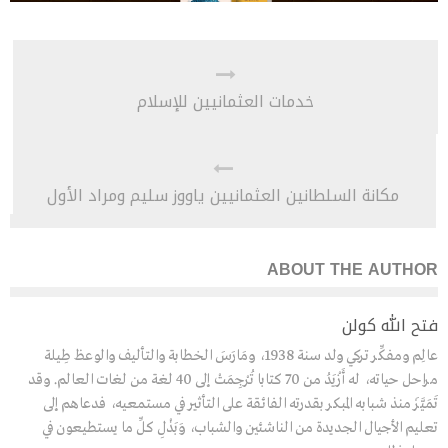
خدمات العثمانيين للإسلام
مكانة السلطانين العثمانيين ياووز سليم ومراد الأول
ABOUT THE AUTHOR
فتح الله كولن
عالِم ومفكِّر تركي ولد سنة 1938، ومَارَسَ الخطابة والتأليف والوعظ طِيلة
مراحل حياته، له أَزْيَدُ من 70 كتابا تُرْجِمَتْ إلى 40 لغة من لغات العالم. وقد
تَمَيَّزَ منذ شبابه المبكر بقدرته الفائقة على التأثير في مستمعيه، فدعاهم إلى
تعليم الأجيال الجديدة من الناشئين والشباب، وَبَذْلِ كلِّ ما يستطيعون في