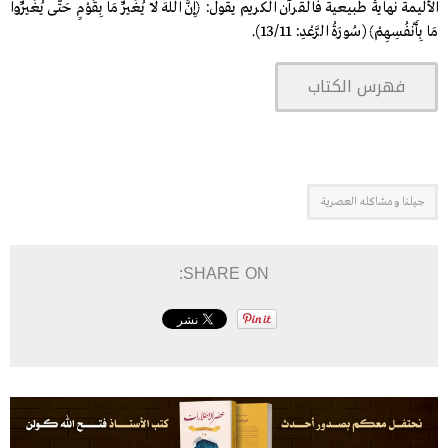
الأليمة نهايةٌ طبيعية فالقرآن الكريم يقول: ﴿إِنَّ اللهَ لَا يُغَيِّرُ مَا بِقَوْمٍ حَتَّى يُغَيِّرُوا
مَا بِأَنْفُسِهِمْ﴾ (سُورَةُ الرَّعْدِ: 13/11).
فهرس الكتاب
جيلنا ومشاكله العصرية
SHARE ON: