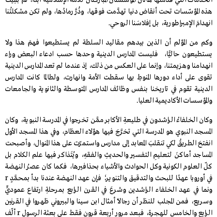
الخدمات التي قدَّمَتْها هاتان المؤسستان المباركتان للأمة الإسلامية أبدًا، ثم بَقِيَتْ
هذه المؤسّسات تحت أنقاض دنيا تهدَّمت فوقها، وذُرَّ رمادُها، ولم تكن مشكلتُنا
انهدامَ الإمبراطورية، بل إفلاسَنا الروحي.
وكم من المؤلم أن الذين بيدهم مقاليد السلطة لم يستطيعوا فهمَ هذا ولا
يستطيعون حاليًّا، فليست المدارس الدينية وحدها حسب ادعاء البعض وراء
انهدامنا وهزيمتنا، وإنما على العكس من ذلك، إذ عندما لم تعد المدارس الدينية
تقوى على أداء دورها المنوطِ بها سقطت الأمة وانهارت، ولطالما كانت المدارس
الدينية تقوم في تاريخنا بنفس وظائف المدارس المتوسطة والثانوية والجامعات
والمؤسسات الأكاديمية العليا.
وكان الخلفاءُ الراشدون في طليعةِ الأكابر ممَّن تخرجوا في المدرسة النبوية، وكان
المسجد النبوي هو المدرسة التي تخرَّجَ فيها هؤلاء العظام، وفي هذا المسجد الأول
انفتحَ الطريقُ لكي تنقلبَ المعابد إلى مدارس واستمرّت على هذا المنوال، وأصبحت
المساجد أماكنَ لتعليمِ التفسيرِ والحديثِ والفقهِ، ويُتَذاكر فيها علم الكلام بل
كلّ العلوم الكونية وكل الحوادث والأشياء بحذافيرها، فكما كان عصرُ النهضة
في أوروبا عهدًا للبحث والتدقيق والتنوير؛ فإن عهد النهضة عندنا بدأ بمحمَّدٍ r
ونما في عهد الخلفاء الراشدين وشرعَ في القرن الرابع بمرحلةِ ارتفاع عموديٍّ
وسريع، فمن المجلب للنظر أن رجالًا أمثال ابن سينا والبيروني ظهروا في القرنين
الرابع والخامس للهجرة، فبعد مرور أربعة قرون فقط على بعثة الرسول r ألّف