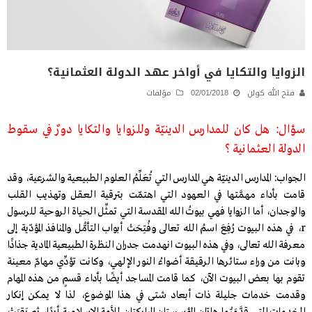
الزوايا والتكايا في أواخر عهد الدولة العثمانية؟
فتح الله كولن
02/01/2018
مؤلفات
سؤال: هل كان للمدارس الدينيّة وللزوايا والتكايا دورٌ في سقوط
الدولة العثمانية ؟
الجواب: المدارس الدينيّة هي المدارس التي تُعَلِّمُ العلوم الطبيعية والشرعية، وقد
قامت بأداء مهمَّتها في العهود التي اهتمّت بترقية العقل وتهذيب القلب
والوجدان، أما الزوايا فهي بيوتُ الله المقدسة التي تمثِّل الحياة الروحية للرسول
r، في هذه البيوت رُفِعَ اسمُ الله تعالى وفُتِحَتْ أبواب التأمُّل والمنافذ المؤدّية إلى
معرفة الله تعالى، وفي هذه البيوت انهدمت جدران النظرة الطبيعية المادية جذاذًا
وبانت من وراء ستائرها الرقيقة أضواءُ النور الإلهي، وكانت تؤدِّي مهامّ معينة
تقوم بها بعض البيوت الآن، كما قامت المساجد أيضًا بأداء قسمٍ من هذه المهام
وقدمت خدمات جليلة ذات أبعاد شتى في هذا الموضوع، لذا لا يمكن إنكار