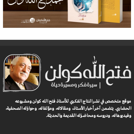
موقع متخصص في نشر النتاج الفكري للأستاذ فتح الله كولن ومشروعه
الحضاري.
يتضمن آخر أخبار الأستاذ، ومقالاته، ومؤلفاته، وحواراته الصحفية،
وفيديوهاته، ودروسه ومحاضراته القديمة والحديثة.