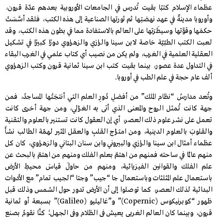
عظماء الإسلام كتبًا بقيت تُدرس في الجامعات الأوروبية بعدهم عدّة قرون،
وأوروبا مدينةٌ في عهد نهضتِها ثم ثورتها الصناعية إلى هذه الكتب، فلقد أسَّسَتْ
حكمَها وقوَّتها وسيطَرَتها على العالم بالاستفادة مما في بطون هذه الكتب، وقد
لعبت الكتب الطبّيّة خاصة لابن سينا والرازي والزهراوي دورًا كبيرًا في تشكيل
العقلية العلمية في الغرب، ولم يكن من نصيب أي كتاب علمي في الغرب البقاء
في التداول عدة عصور، بينما بقيت كتب ابن سينا ثمانية قرون وكتب الزهراوي
ألف عام حجة في علم الطب في أوروبا.
وتُعد مدارسُ “نظام الملك” من أفضلِ دُورِ العلم التي أنتجَتْها المساجدُ، فمن
جهة كانت تُـمثل الروح والمعنى الذي أتى به الغزالي، ومن جهة أخرى كانت
تعمل على نشر علوم ذلك العصر، أي إن العقول كانت تستنير بالعلوم والتقنية
والقلوبَ بالعلوم الدينية، ومن امتزاج القلبِ والعقل المثير لهمّة الطالب نشأَ
عظماء أمثال ابن سينا والرازي والبيروني وابن سنان البتاني والزهراوي، كان كل
منهم عالمًا في ساحته فمنهم من اهتمّ بعلم الفلك ومنهم من اهتمّ بالبحث عن
علم الفلك والقوانين الفيزيائية، ومنهم من حاولَ قياسَ محيطِ الأرض
باستعمال علم المثلثات وباستعمال جا “جيب” وجتا “الجيب تمام” مع الأدوات
البدائية لذلك العصر، كما توصلوا إلى أن الأرض تدور حول الشمس وذلك قبل
ظهور “كوبرنيكوس (Copernic)” و”غاليليو (Galileo)” بـسبعة أو ثمانية
قرون، وبينما كان العالم الغربي يعيش في الظلام وفي الجهل؛ كنَّا نقومُ بصنعِ