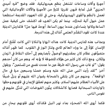
أجهزة وآلات وساعات تشتغل بنظمٍ هيدروليكية، فقد وضع “قره آميدي
الجزري” قبل ثماية قرون تقريبًا كثيرًا من الأجهزة والآلات الأتوماتيكية التي
تعمل بالنظم والقوى الهيدروليكية، وحتى في تلك العهود القديمة استطعنا
عمل خيول آلية تتحرَّك، بينما لم يكن الغرب قد اكتشف حتى كيفية عمل
الساعة وكانوا يتساءلون عندما يرون الساعة: أيوجدُ فيها جنّ؟ فالمدارسُ الدينيّة
عندنا كانت تقود التقدَّم العلمي آنذاك إلى هذه الدرجة.
وبجانب هذه المدارس الدينية كانت هناك الزوايا والتكايا التي كانت تَفْتَحُ أمام
الإنسان كوَّةً إلى ما وراء العالم المادي وتنثرُ النورَ في القلوب، كما ظهر آنذاك
متصوِّفون عظام كان بمقدرتهم الوصولُ بأبصارهم إلى أحلكِ النقاط في الزمان
والمكان، ومع ذلك كان كثير من هؤلاء المتصوفة لا يؤبه له، وهم من كان أحدهم
يقول: “لو غابَ عني رسول الله طرفةَ عين ما عددت نفسي من المسلمين”، ويقول
آخر: “لقد رأيت النبي صلى الله عليه وسلم خمسًا وسبعين مرة في حال
الواقعة”، ومنهم من كان يلتقي بالصحابة رضوان الله عليهم أو ينزلُ ضيفًا
على الأنبياء العظام عليهم السلام، وكثير منهم تعمَّق الإيمان في قلوبهم وحظوا
بالواردات السبحانية فصاروا كالشلالات يبثّون الفيوضات التي تتنزَّل عليهم في
نفوس الناس.
فكما أروى الله الصحراء بماء نهر النيل فكذلك أروى قلوبهم ببحارٍ من