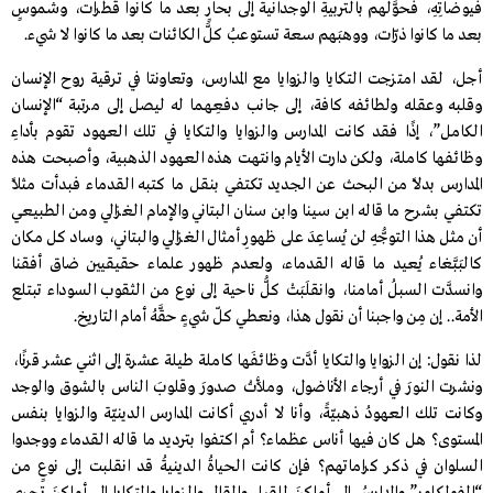
فيوضاتِهِ، فحوَّلهم بالتربيةِ الوجدانية إلى بحارٍ بعد ما كانوا قطرات، وشموسٍ
بعد ما كانوا ذرّات، ووهبَهم سعة تستوعبُ كلَّ الكائنات بعد ما كانوا لا شيء.
أجل، لقد امتزجت التكايا والزوايا مع المدارس، وتعاونتا في ترقية روح الإنسان
وقلبه وعقله ولطائفه كافة، إلى جانب دفعِهما له ليصل إلى مرتبة “الإنسان
الكامل”، إذًا فقد كانت المدارس والزوايا والتكايا في تلك العهود تقوم بأداءِ
وظائفها كاملة، ولكن دارت الأيام وانتهت هذه العهود الذهبية، وأصبحت هذه
المدارس بدلًا من البحث عن الجديد تكتفي بنقل ما كتبه القدماء فبدأت مثلًا
تكتفي بشرح ما قاله ابن سينا وابن سنان البتاني والإمام الغزالي ومن الطبيعي
أن مثل هذا التوجُّهِ لن يُساعِدَ على ظهورِ أمثال الغزالي والبتاني، وساد كل مكان
كالبَبَّغاء يُعيد ما قاله القدماء، ولعدم ظهور علماء حقيقيين ضاق أفقنا
وانسدَّت السبلُ أمامنا، وانقلَبَتْ كلُّ ناحية إلى نوع من الثقوب السوداء تبتلع
الأمة.. إن مِن واجبنا أن نقول هذا، ونعطي كلّ شيءٍ حقَّهُ أمام التاريخ.
لذا نقول: إن الزوايا والتكايا أدَّت وظائفَها كاملة طيلة عشرة إلى اثني عشر قرنًا،
ونشرت النورَ في أرجاء الأناضول، وملأَتْ صدورَ وقلوبَ الناس بالشوق والوجد
وكانت تلك العهودُ ذهبيّةً، وأنا لا أدري أكانت المدارس الدينيّة والزوايا بنفس
المستوى؟ هل كان فيها أناس عظماء؟ أم اكتفوا بترديد ما قاله القدماء ووجدوا
السلوان في ذكر كراماتهم؟ فإن كانت الحياةُ الدينيةُ قد انقلبت إلى نوعٍ من