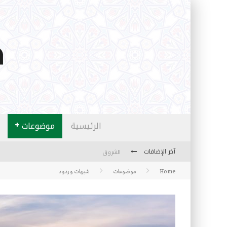
الرئيسية
موضوعات
آخر الإضافات
الشروق
Home
موضوعات
شبهات وردود
المثقفون المتعلقون بالأماني والخيالات
تضحيات خدام الإسلام المعاصرين
نفحات قدسية في خدمة أمتنا