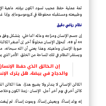
ثمة عملية حفظ عجيب تسود الكون برمّته. ماهية الإ
وطبيعته ومستقبله محفوظة في كروموسوماتِهِ. وإذا غيّ
نظام رياضي دقيق
44 أو 48، لَتحوّل الإنسان مخلوقًا آخر. إن أصغر 
صورة الإنسان وماهيته. وهذا يعني أن الله سبحانه، 
ويستقر النظام في تلك المساحة من الخلق، الأمر الذي يم
إن الـخالق الذي حفظ الإنسان
والدجاج في بيضة، هل يترك الإنس
الكائن الإنساني لا يندثر ولا يضيع هدرًا، هذا الكائن ال
كائن آخر في يوم آخر. أجل، الإنسان -زبدة الكون وخلاصت
إنه يولد إنسانًا، ويعيش إنسانًا، ويموت إنسانًا، ثم يُبعَث