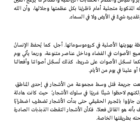
دير والقياس وانتظام الحسابات الرياضية وانعدام ما يزعج العين
 المذكورة متجلية أمام ناظريْنا بكل عظمتها وجلالها، وأن الله
ديره شيءٌ في الأرض ولا في السماء.
بهويتها الأصلية في كروموسوماتها. أجل، كما يُحفظ الإنسانُ
ميع الأصوات في الفضاء وداخل عناصر متنوعة، وربما يأتي يوم
ما تسجَّل الأصوات على شريط، كذلك تُسجَّل أصواتنا وأفعالنا
و علينا في يوم من الأيام.
قعت جريمة قتل وسط مجموعة من الأشجار في إحدى المناطق،
لكنهم لاحظوا شيئًا غريبًا في سلوك الأشجار؛ حيث كانت هادئة
ن جاؤوا بالمجرم الحقيقي حتى بدأت الأشجار تضطرب اضطرابًا
بأنه هو القاتل فعلًا، فكأن الأشجار التقطت الذبذبات الصادرة
حته بطريقتها الخاصة.