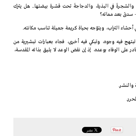
، والشجرةَ في البذرة، والدجاجةَ تحت قشرة بيضتها.. هل يترك
- سدىً بعد مماته؟
في أحشاء التراب، ويتوّجه بحياة كريمة جميلة تناسب مكانته.
ر تبتهج فيه وجوه، وتبكي فيه أخرى، فجاء بعبارات تبشيرية من
در على الوفاء بوعده، إذ إن نقض الوعد لا يليق بذاته المقدسة،
 والنشر.
حرر.