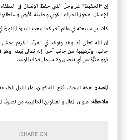
إن “الـحفيظ” عزّ وجلّ الذي حفظ الإنسانَ في النطفة
الإنسانَ -محورَ الحراك الكوني وخليفة الأرض وسلطانها
كلا، بل سيبعثه في عالم آخر كما يبعث البذرة المنثورة 
إن الله تعالى قد وعَد وتوعّد في القرآن الكريم بحش
جانب، وترهيبية من جانب آخر؛ إنه تعالى يَعِد، وهو قا
فهو منزَّهٌ عن أي نقصان ولا سيما إخلاف الوعد.
المصدر
: نفخة البحث، فتح الله كولن، دار النيل للطباعة
ملاحظة
: عنوان المقال والعناوين الجانيبية من تصرف الم
SHARE ON: