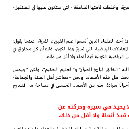
رة، وحُفظت قامتها السامقة -التي ستكون عليها في المستقبل-
إن “سير جيمس جان (Sir James Jeans)” (1877-1946) أحد العلماء الذين أسّسوا علم الفيزياء الذرية، عندما يقول:
 المعادلات الرياضية التي تسيّر هذا الكون، ذلك أن كل مخلوق في
الرياضية الكونية قيدَ أنملة ولا أقل من ذلك.
له “الخالق البارئ المصوِّر” و”العليم الحكيم”، ولكن “جيمس
ًا تحت ظل هذه الأسماء، ونحن –معاشر أهل السنة والجماعة-
 أحيانًا سيادة اسم من الأسماء الحسنى في مساحة ما، فتندرج
 يحيد في سيره وحركته عن
قيدَ أنملة ولا أقل من ذلك.