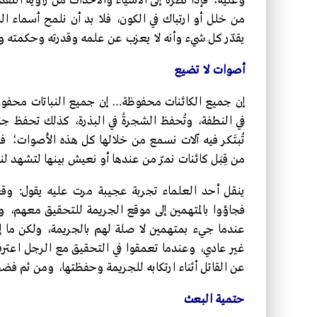
وعليه؛ فإذا نظرنا إلى الأشياء والأحداث من زاوية التق
من خلل أو ارتباك في الكون، فلا بد أن نلمح أسماء الله
يقدّر كل شيء وأنه لا يعزب عن علمه وقدرته وحكمته وتق
أصوات لا تضيع
إن جميع الكائنات محفوظة… إن جميع النباتات محفوظة 
في النطفة، وتُحفظ الشجرةُ في البذرة، كذلك تحفظ ج
تُبتَكر فيه آلات نسمع من خلالها كل هذه الأصوات؛ فك
من قِبَل كائنات نمرّ من عندها أو نعيش بينها لتشهد لنا أ
ينقل أحد العلماء تجربة عجيبة مرت عليه يقول: و
فجاؤوا بالمتهمين إلى موقع الجريمة للتحقيق معهم، و
عندما جيء بمتهمين لا صلة لهم بالجريمة، ولكن ما إ
غير عادي، وعندما تعمقوا في التحقيق مع الرجل اعترف 
عن القاتل أثناء ارتكابه للجريمة وحفظتها، ومن ثم فض
حتمية البعث