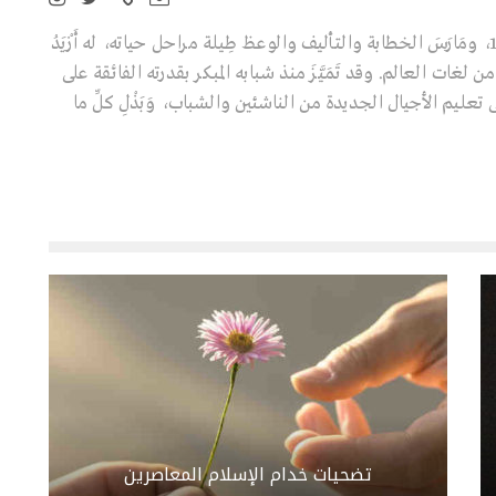
عالِم ومفكِّر تركي ولد سنة 1938، ومَارَسَ الخطابة والتأليف والوعظ طِيلة مراحل حياته، له أَزْيَدُ
ابا تُرْجِمَتْ إلى 40 لغة من لغات العالم. وقد تَمَيَّزَ منذ شبابه المبكر بقدرته الفائقة على
تعليم الأجيال الجديدة من الناشئين والشباب، وَبَذْلِ كلِّ ما
تضحيات خدام الإسلام المعاصرين