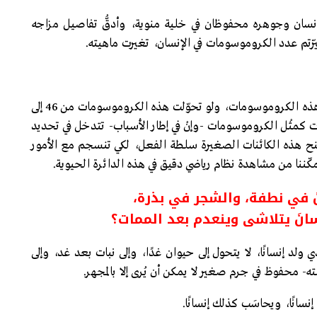
نسان وجوهره محفوظان في خلية منوية، وأدقُّ تفاصيل مزاجه
رتم عدد الكروموسومات في الإنسان، تغيرت ماهيته.
إن جسم الإنسان ومزاجه وعالمه الداخلي، يتشكل وفق هذه الكروموسومات، ولو تحوّلت هذه الكروموسومات من 46 إلى
الكائنات كمثْل الكروموسومات -وإنْ في إطار الأسباب- تتدخل في تحديد
منح هذه الكائنات الصغيرة سلطة الفعل، لكي تنسجم مع الأمور
كّننا من مشاهدة نظام رياضي دقيق في هذه الدائرة الحيوية.
َ في نطفة، والشجر في بذرة،
انَ يتلاشى وينعدم بعد الممات؟
ذي ولد إنسانًا، لا يتحول إلى حيوان غدًا، وإلى نبات بعد غد، وإلى
ه- محفوظ في جرم صغير لا يمكن أن يُرى إلا بالمجهر.
 إنسانًا، ويحاسَب كذلك إنسانًا.