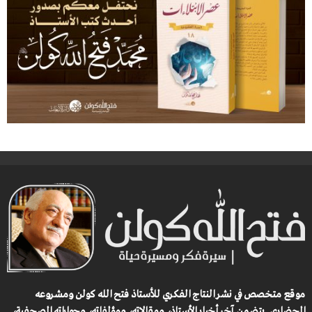
موقع متخصص في نشر النتاج الفكري للأستاذ فتح الله كولن ومشروعه
الحضاري.
يتضمن آخر أخبار الأستاذ، ومقالاته، ومؤلفاته، وحواراته الصحفية،