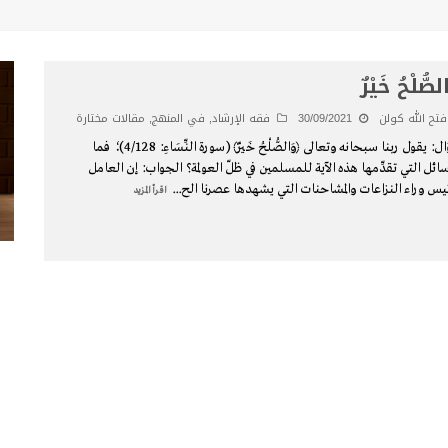
لصُّلْحُ خَيْرٌ
فتح الله كولن
30/09/2021
فقه الإرشاد
,
في المنهج
,
مقالات مختارة
سؤال: يقول ربنا سبحانه وتعالى ﴿وَالصُّلْحُ خَيْرٌ﴾ (سورة النِّسَاءِ: 4/128)؛ فما
سائل التي تقدِّمها هذه الآية للمسلمين في ظلّ العولمة؟ الجواب: إن العامل
ئيس وراء النزاعات والمشاحنات التي يشهدها عصرنا الح
...
اقرأ المزيد