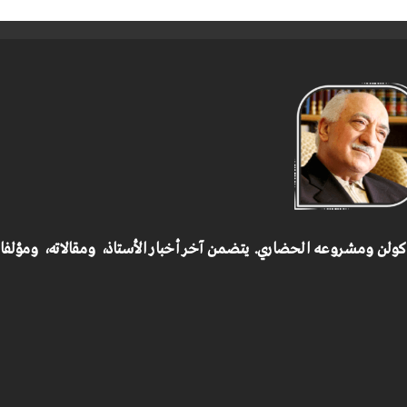
 كولن ومشروعه الحضاري.
يتضمن آخر أخبار الأستاذ، ومقالاته، ومؤلف