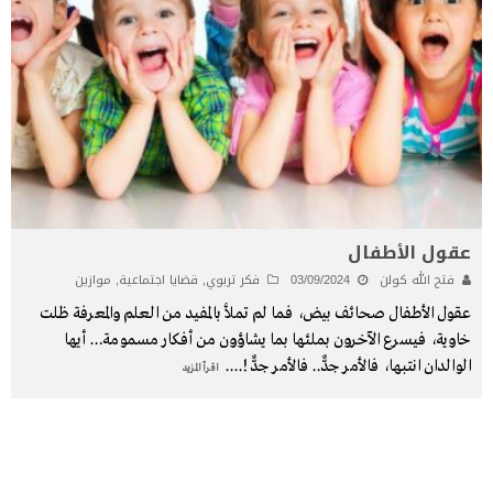
عقول الأطفال
فتح الله كولن
03/09/2024
فكر تربوي
,
قضايا اجتماعية
,
موازين
عقول الأطفال صحائف بيض، فما لم تملأ بالمفيد من العلم والمعرفة ظلت
خاوية، فيسرع الآخرون بملئها بما يشاؤون من أفكار مسمومة… أيها
الوالدان انتبها، فالأمر جدٌّ.. فالأمر جدٌّ !.
...
اقرأ المزيد