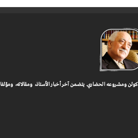
 كولن ومشروعه الحضاري.
يتضمن آخر أخبار الأستاذ، ومقالاته، ومؤلف