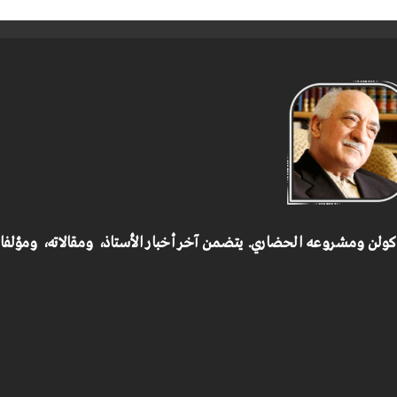
 كولن ومشروعه الحضاري.
يتضمن آخر أخبار الأستاذ، ومقالاته، ومؤلف