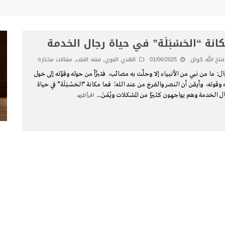
انة “الحَسْبَلَة” في حياة رجال الخدمة
فتح الله كولن
01/06/2025
الهدي النبوي
,
فقه القلب
,
مقالات مختارة
ل: ما من نبي من الأنبياء إلا وحلّت به مصائب، فتبرَّأ من حوله وقوّته إلى حَول
ه وقوته، وأيقن أن النصر والفرجَ من عند الله؛ فما مكانة “الحَسْبَلَة” في حياة
ل الخدمة وهم يواجهون كثيرًا من المشكلات ويُمْنَ
...
اقرأ المزيد