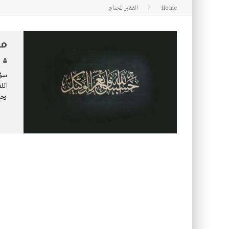
Home
الفقير المحتاج
كتاب معراج الروح الصلاة: 32-مراتب الطهارة في الصلاة
مك
سؤا
الل
رجا