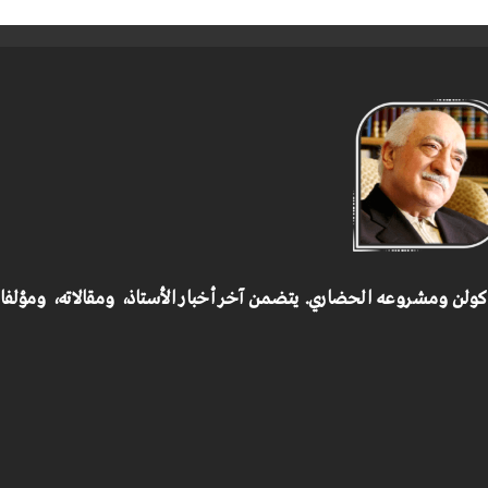
 كولن ومشروعه الحضاري.
يتضمن آخر أخبار الأستاذ، ومقالاته، ومؤلف