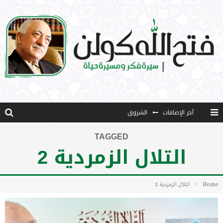
آخر الإضافات
الشروق
المثقفون المتعلقون بالأماني والخيالات
TAGGED
التلال الزمردية 2
تضحيات خدام الإسلام المعاصرين
نفحات قدسية في خدمة أمتنا
Home
التلال الزمردية 2
كتاب معراج الروح الصلاة: 32-مراتب الطهارة في الصلاة