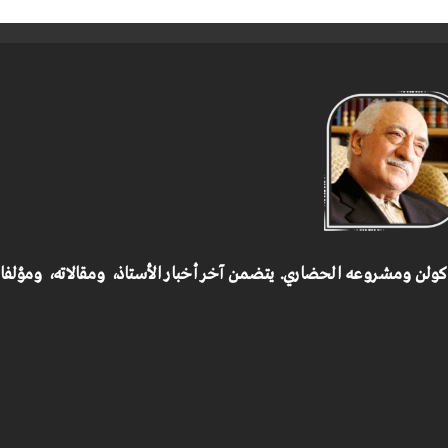
 كولن ومشروعه الحضاري.
يتضمن آخر أخبار الأستاذ، ومقالاته، ومؤلف