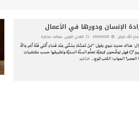
ادة الإنسان ودورها في الأعمال
فتح الله كولن
14/04/2025
الهدي النبوي
,
مقالات مختارة
: هناك حديث نبوي يقول: “مَنْ تَمَسَّكَ بِسُنَّتِي عِنْدَ فَسَادِ أُمَّتِي فَلَهُ أَجْرِ مِائَةُ
ِيدٍ”() فهل توضِّحون كيفيَّة تعلُّم السنَّة السنيَّة وتطبيقها حسب مقتضيات
 العصر؟ الجواب: الكتب الموج
...
اقرأ المزيد