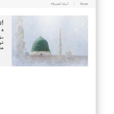
Home
أسئلة العصر##
كتاب معراج الروح الصلاة: 32-مراتب الطهارة في الصلاة
إر
سؤال
شَه
هذا