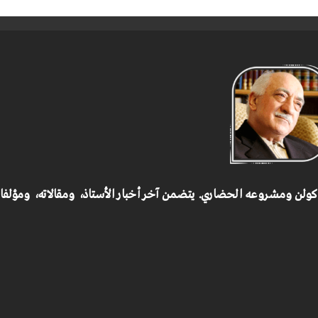
 كولن ومشروعه الحضاري.
يتضمن آخر أخبار الأستاذ، ومقالاته، ومؤلف