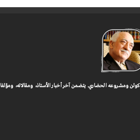
 كولن ومشروعه الحضاري.
يتضمن آخر أخبار الأستاذ، ومقالاته، ومؤلف