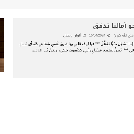
و آمالنا تدفق
فتح الله كولن
15/04/2024
ألوان وظلال
لِنا السَّــيْـلُ حـُــبًّا تَــدَفَّـــقْ *** فيا لهفَ قلـْبي ويا شوقَ نفْسِي شِفَـاهيَ ظـمْـأَى لـمـــاءٍ
ْني *** تَحِــنُّ لـسَــعْــدِ خــضَــارٍ وأنْسِ كيَعْقوبَ نبْكِـــي، ولكِــنْ بُــ
...
اقرأ المزيد