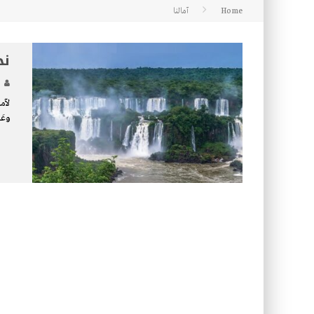
Home
آمالنا
كتاب طرق الإرشاد: 36- التضحية
نح
لآما
وعَي