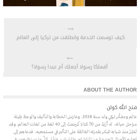
كيف توسعت الخدمة وانطلقت من تركيا إلى العالم
أفملكا رسولا أجعلك أم عبدا رسولا؟
ABOUT THE AUTHOR
فتح الله كولن
عالِم ومفكِّر تركي ولد سنة 1938، ومَارَسَ الخطابة والتأليف والوعظ طِيلة
مراحل حياته، له أَزْيَدُ من 70 كتابا تُرْجِمَتْ إلى 40 لغة من لغات العالم. وقد
تَمَيَّزَ منذ شبابه المبكر بقدرته الفائقة على التأثير في مستمعيه، فدعاهم إلى
تعليم الأجيال الجديدة من الناشئين والشباب، وَبَذْلِ كلِّ ما يستطيعون في