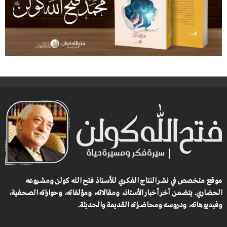
موقع متخصص في نشر النتاج الفكري للأستاذ فتح الله كولن ومشروعه
الحضاري.
يتضمن آخر أخبار الأستاذ، ومقالاته، ومؤلفاته، وحواراته الصحفية،
وفيديوهاته، ودروسه ومحاضراته القديمة والحديثة.