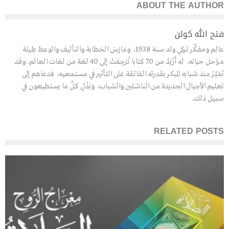
ABOUT THE AUTHOR
فتح الله كولن
عالِم ومفكِّر تركي ولد سنة 1938، ومَارَسَ الخطابة والتأليف والوعظ طِيلة
مراحل حياته، له أَزْيَدُ من 70 كتابا تُرْجِمَتْ إلى 40 لغة من لغات العالم. وقد
تَمَيَّزَ منذ شبابه المبكر بقدرته الفائقة على التأثير في مستمعيه، فدعاهم إلى
تعليم الأجيال الجديدة من الناشئين والشباب، وَبَذْلِ كلِّ ما يستطيعون في
سبيل ذلك.
RELATED POSTS