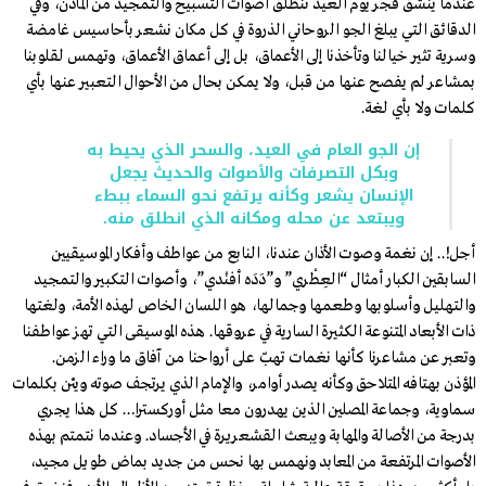
عندما ينشق فجر يوم العيد تنطلق أصوات التسبيح والتمجيد من المآذن، وفي
الدقائق التي يبلغ الجو الروحاني الذروة في كل مكان نشعر بأحاسيس غامضة
وسرية تثير خيالنا وتأخذنا إلى الأعماق، بل إلى أعماق الأعماق، وتهمس لقلوبنا
بمشاعر لم يفصح عنها من قبل، ولا يمكن بحال من الأحوال التعبير عنها بأي
كلمات ولا بأي لغة.
إن الجو العام في العيد، والسحر الذي يحيط به
وبكل التصرفات والأصوات والحديث يجعل
الإنسان يشعر وكأنه يرتفع نحو السماء ببطء
ويبتعد عن محله ومكانه الذي انطلق منه.
أجل!.. إن نغمة وصوت الأذان عندنا، النابع من عواطف وأفكار الموسيقيين
السابقين الكبار أمثال “العِطْري” و”دَدَه أفنْدي”، وأصوات التكبير والتمجيد
والتهليل وأسلوبها وطعمها وجمالها، هو اللسان الخاص لهذه الأمة، ولغتها
ذات الأبعاد المتنوعة الكثيرة السارية في عروقها. هذه الموسيقى التي تهز عواطفنا
وتعبر عن مشاعرنا كأنها نغمات تهبّ على أرواحنا من آفاق ما وراء الزمن.
المؤذن بهتافه المتلاحق وكأنه يصدر أوامر، والإمام الذي يرتجف صوته ويئن بكلمات
سماوية، وجماعة المصلين الذين يهدرون معا مثل أوركسترا… كل هذا يجري
بدرجة من الأصالة والمهابة ويبعث القشعريرة في الأجساد. وعندما نتمتم بهذه
الأصوات المرتفعة من المعابد ونهمس بها نحس من جديد بماض طويل مجيد،