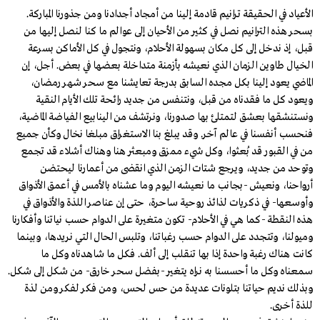
الأعياد في الحقيقة ترانيم قادمة إلينا من أمجاد أجدادنا ومن جذورنا المباركة.
بسحر هذه الترانيم نصل في كثير من الأحيان إلى عوالم ما كنا لنصل إليها من
قبل، إذ ندخل إلى كل مكان بسهولة الأحلام، ونتجول في كل الأماكن بسرعة
الخيال طاوين الزمان الذي نعيشه بأزمنة متداخلة بعضها في بعض. أجل، إن
الماضي يعود إلينا بكل مجده السابق بدرجة تعايشنا مع سحر شهر رمضان،
ويعود كل ما فقدناه من قبل، ونتنفس من جديد رائحة تلك الأيام النقية
ونستنشقها بعشق لتمتلئ بها صدورنا، ونرتشف من الينابيع الفياضة الماضية،
فنحسب أنفسنا في عالم آخر. وقد يبلغ بنا الاستغراق مبلغا نخال وكأن جميع
من في القبور قد بُعثوا، وكل شيء ممزق ومبعثر هنا وهناك أشلاء قد تجمع
وتوحد من جديد، ويرجع شتات الزمن الذي انقضى من أعمارنا ليحتضن
أرواحنا، ونعيش -بجانب ما نعيشه اليوم وما عشناه بالأمس في أعمق الأذواق
وأوسعها- في ذكريات لذائذ روحية ساحرة، حتى إن عناصر اللذة والأذواق في
هذه النقطة -كما هي في الأحلام- تكون متغيرة على الدوام حسب نياتنا وأفكارنا
وميولنا، وتتجدد على الدوام حسب رغباتنا، وتلبس الحال التي نريدها، وبينما
كانت هناك رغبة واحدة إذا بها تنقلب إلى ألف. فكل ما شاهدناه وكل ما
سمعناه وكل ما أحسسنا به نراه يتغير -بفضل سحر خارق- من شكل إلى شكل.
وبذلك نديم حياتنا بتلونات عديدة من حس لحس، ومن فكر لفكر ومن لذة
للذة أخرى.