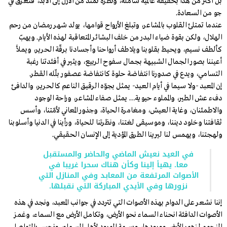
بل أكثر من هذا بحقيقة عالمية شاملة، ونظرة تمتد من الأزل إلى الأبد، فنغرق في
جو من السعادة.
عندما تمتلئ القلوب بالمشاعر، وتبلغ الأرواح قوامها، يولد شهر رمضان من رحم
الهلال، ولكن بقوة ضياء البدر من خلف البشائر المتعاقبة لهذه الأيام. ويهبّ
كألطف نسيم، ويحيط بقلوبنا ويلاطف أرواحنا وأجسادنا برقّة الحرير، ويملأ
أعيننا بصور الجمال الشبيهة بجمال سفوح الربيع، ويثير في أفئدتنا رغبة
التسامي، ويدع في صدورنا انتفاضة حلوة كانتفاضة عصفور بلّله القطر.
إن المعبد -ولا سيما في أيام العيد- يمثل بجوّه الرقيق الناعم كالحرير، والدافئ
دفء عش الطير، والمملوء حيوية… يمثل صفاء المشاعر، وراحة الوجود
والاطمئنان، وغاية العيش، ومغامرة الحياة، وجذور المعاني لأمّتنا، وأسس
ثقافتنا وخلود ديننا، وموسيقى لغتنا، ونظرتنا للحياة، ورأينا في الدنيا وأسلوبنا
ولهجتنا، ويهمس لنا ليرينا الطرق المؤدية إلى الإنسان الحقيقي.
في العيد نعيش الماضي والحاضر والمستقبل
معا. يهيأ إلينا وكأن هناك سحرا غريبا في
الأصوات المرتفعة من المعابد وفي المنازل التي
نزورها وفي الأيدي المباركة التي نقبلها.
إننا نشعر على الدوام بهذه الأصوات التي تتردد في جوانب المعبد، ونجد في هذه
الأصوات الدافئة انحناء السماء نحو الأرض، وتكامل الأرض مع السماء، وغمز