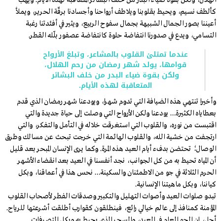
الهلال، ولكن بقوة ضياء البدر من خلف البشائر المتعاقبة لهذه الأيام. ويهبّ
كألطف نسيم، ويحيط بقلوبنا ويلاطف أرواحنا وأجسادنا برقّة الحرير، ويملأ
أعيننا بصور الجمال الشبيهة بجمال سفوح الربيع، ويثير في أفئدتنا رغبة
التسامي، ويدع في صدورنا انتفاضة حلوة كانتفاضة عصفور بلّله القطر.
عندما تمتلئ القلوب بالمشاعر، وتبلغ الأرواح
قوامها، يولد شهر رمضان من رحم الهلال،
ولكن بقوة ضياء البدر من خلف البشائر
المتعاقبة لهذه الأيام.
وأخيرا تنتهي هذه الضيافة التي تدوم شهرا، ويودعنا شهر رمضان الذي قدم
بعطاياه الكثيرة… يودعنا ولكن الأرواح التي وصلت إلى حياة جديدة والتي
اقتبست من نوره، والقلوب التي استغرقت خلاله في التأمل والتفكر، والتي
ارتجفت من خشية الله، والقلوب الهائمة التي خرجت تبحث عن مسالك وطرق
الوصال؛ تحتضن بدفء أيام العيد هذه المرة. وكما يرى الإنسان المبحر بعد قليل
أن المياه تحيط به من كل الجوانب، نجد أنفسنا في العيد بعد انقضاء الأشهر
الحرم الثلاثة في جو من الاطمئنان والسكينة… نحس هذا في أعماقنا، وبكل
كياننا، وبكل ماهيتنا الإنسانية.
تبدو صلوات العيد وأصوات التهليل والتكبير وصدقات الفطر لأصحاب القلوب
المؤمنة كمنافذ إلى عالم خيالي رائع، فينطلقون كقوارب أطلقت أشرعتها للرياح.
أجل، إن الجو العام في العيد، والسحر الذي يحيط به وبكل التصرفات