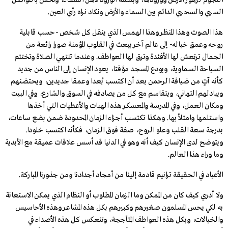
النجوم لزهور الأرض وورودها، وبسمة الورود لأهل السماء، ونحس بالتواصل
السري والسحري الدائم بين السماء والأرض ونكاد نراه رأي العين.
هذا الصوت وهذا المنظر وهذا الهمس الذي ينقل كل شخص -حسب قابلية
روحه وعمق خياله- إلى عالم آخر يبعث في القلوب المؤمنة صورا رائعة من
الجمال ترتعش لها الأفئدة وترق لها العواطف. وعندما تنتهي الصلاة وتختتم
السياحة السماوية، ويودع المسجد مؤقتا، يعود الإنسان إلى الناس من جديد
كأنه آتٍ من ضيافة الرحمن بعد أن اكتسب بُعدا وعمقا جديدين، ويحتضنهم
ويبادلهم التهاني، ويتقاسم مع كل من يصادفه في السوق والشارع، وفي البيت
ومكان العمل، وفي المدرسة والمعسكر هذه الهبات والأعطيات التي أخذها
واستلمها وامتلأ بها. وهكذا تكتسب أجزاء الزمان المحدودة ضمن بضع ساعات،
بدرجة سعة القلب وعلو الروح، صفة فوق الزمان، فكأنه اكتسب خلودا.
ويتوضح لدى الإنسان كيف أنه وهو في الدنيا قد أسس علاقات عميقة مع الأبدية
وما وراء هذا العالم.
الأعياد في الحقيقة ترانيم قادمة إلينا من أمجاد أجدادنا ومن جذورنا المباركة.
ولا أدري كيف كان من الممكن وما الزمان المطلوب أو النظام الذي يمكن الاستعانة
به لكي يحس المسلمون صغيرهم وكبيرهم بكل هذه المشاعر وهذه الأحاسيس
والخيالات، وبكل هذه العواطف المتأججة، وتنعكس كل هذه الأصداء في