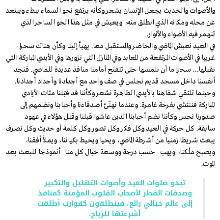
والأصوات والحديث يجعل الإنسان يشعر وكأنه يرتفع نحو السماء ببطء ويبتعد
عن محله ومكانه الذي انطلق منه، ويعيش في مثل هذا الجو الساحر الذي
تنهمر فيه الأضواء والأنوار.
في العيد نعيش الماضي والحاضر والمستقبل معا. يهيأ إلينا وكأن هناك سحرا
غريبا في الأصوات المرتفعة من المعابد وفي المنازل التي نزورها وفي الأيدي المباركة التي
نقبلها… سحرا ما أن نلمسها حتى تتفتح أمامنا منافذ عديدة للماضي. فنجد
أنفسنا داخل مسجد قديم نجلس في صف واحد مع أجدادنا وأجداد أجدادنا.
وحينما تلتقي شفاهنا بالأيدي الطاهرة نشعر وكأننا قد قبّلنا مئات الأيادي
المباركة فننتشي بفرحة غامرة. وعندما نهنّئ أصدقاءنا وأحبابنا ونضمهم إلى
صدورنا نحس وكأننا نضم أحبابنا الذين عاشوا قبلنا وقبل هؤلاء في عهود
سابقة. كل حركة في العيد وكل فكر وكل تصور وكل كلمة أو حديث وكل تصرف
يبعث شريطا زمنيا من أشرطة الماضي، ويحيا ويحيط بكياننا، ويملأ أفقنا،
ويصبح ملْكنا، ويهب -حسب درجة ووسعة خيال كل منا- أنموذجا للبعث بعد
الموت.
تبدو صلوات العيد وأصوات التهليل والتكبير
وصدقات الفطر لأصحاب القلوب المؤمنة كمنافذ
إلى عالم خيالي رائع، فينطلقون كقوارب أطلقت
أشرعتها للرياح.