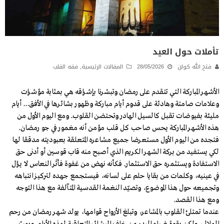
تأملات حول العيد
فتح الله كولن
28/05/2026
المقالات الرئيسية
,
فقه القلب
الأشهر المباركة التي تتقدم على رمضان وتبشرنا بإشراقه هي بمثابة مؤشرات
وعلامات صامتة وهادئة على قدوم أيام مباركة وظهور بشائرها في الأفق… أيام
مليئة بفيوضات تقبل كالسيل الهادر وتحتضن القلوب. ومع اليوم الأول من
هذه الأشهر المباركة يحس صاحب كل قلب مؤمن أنه مغمور في جو رمضان.
فتجده من اليوم الأول مستعرضا جميع مشاعره المتعلقة بعبوديته مدققا لها
لكي يستفيد من بركة الشهر الكريم الذي أصبح منه قاب قوسين أو أدنى حق
الاستفادة ويستثمره حق الاستثمار. فكأنه نهض من غفوة فأثَر النعاس لا يزال
في عينيه، وكلمات من بقايا حلم على لسانه، فيستجمع جهده لتركيز انتباهه
وتجميعه حول هذا الموضوع، وتصيّد النغمة القدسية المتآلفة مع هذا التوجه
ومع هذا القصد.
عندما تمتلئ القلوب بالمشاعر، وتبلغ الأرواح قوامها، يولد شهر رمضان من رحم