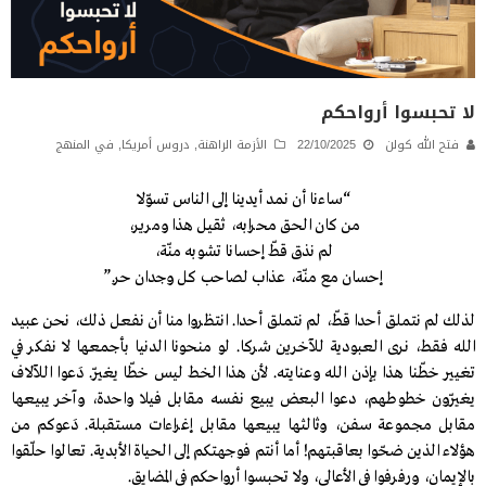
لا تحبسوا أرواحكم
فتح الله كولن
22/10/2025
الأزمة الراهنة
,
دروس أمريكا
,
في المنهج
“ساءنا أن نمد أيدينا إلى الناس تسوّلا
من كان الحق محرابه، ثقيل هذا ومرير،
لم نذق قطّ إحسانا تشوبه منّة،
إحسان مع منّة، عذاب لصاحب كل وجدان حر.”
لذلك لم نتملق أحدا قطّ، لم نتملق أحدا. انتظروا منا أن نفعل ذلك، نحن عبيد
الله فقط، نرى العبودية للآخرين شركا. لو منحونا الدنيا بأجمعها لا نفكر في
تغيير خطّنا هذا بإذن الله وعنايته. لأن هذا الخط ليس خطّا يغيّر. دَعوا اللآلاف
يغيّرون خطوطهم، دعوا البعض يبيع نفسه مقابل فيلا واحدة، وآخر يبيعها
مقابل مجموعة سفن، وثالثها يبيعها مقابل إغراءات مستقبلة. دَعوكم من
هؤلاء الذين ضحّوا بعاقبتهم! أما أنتم فوجهتكم إلى الحياة الأبدية. تعالوا حلّقوا
بالإيمان، ورفرفوا في الأعالي، ولا تحبسوا أرواحكم في المضايق.