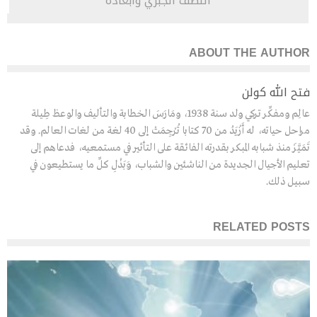
اللطف الجبري وأبعاده
ABOUT THE AUTHOR
فتح الله كولن
عالِم ومفكِّر تركي ولد سنة 1938، ومَارَسَ الخطابة والتأليف والوعظ طِيلة
مراحل حياته، له أَزْيَدُ من 70 كتابا تُرْجِمَتْ إلى 40 لغة من لغات العالم. وقد
تَمَيَّزَ منذ شبابه المبكر بقدرته الفائقة على التأثير في مستمعيه، فدعاهم إلى
تعليم الأجيال الجديدة من الناشئين والشباب، وَبَذْلِ كلِّ ما يستطيعون في
سبيل ذلك.
RELATED POSTS