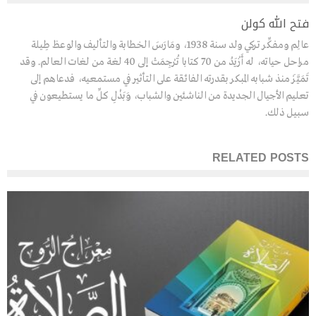
فتح الله كولن
عالِم ومفكِّر تركي ولد سنة 1938، ومَارَسَ الخطابة والتأليف والوعظ طِيلة
مراحل حياته، له أَزْيَدُ من 70 كتابا تُرْجِمَتْ إلى 40 لغة من لغات العالم. وقد
تَمَيَّزَ منذ شبابه المبكر بقدرته الفائقة على التأثير في مستمعيه، فدعاهم إلى
تعليم الأجيال الجديدة من الناشئين والشباب، وَبَذْلِ كلِّ ما يستطيعون في
سبيل ذلك.
RELATED POSTS