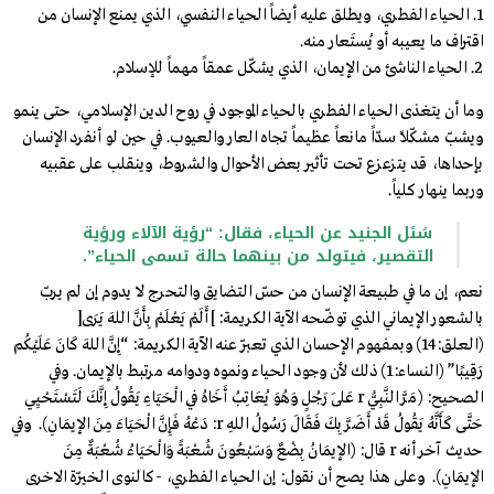
الحياء الفطري، ويطلق عليه أيضاً الحياء النفسي، الذي يمنع الإنسان من
اقتراف ما يعيبه أو يُستَعار منه.
الحياء الناشئ من الإيمان، الذي يشكّل عمقاً مهماً للإسلام.
وما أن يتغذى الحياء الفطري بالحياء الموجود في روح الدين الإسلامي، حتى ينمو
ويشبّ مشكّلاً سدّاً مانعاً عظيماً تجاه العار والعيوب. في حين لو أنفرد الإنسان
بإحداها، قد يتزعزع تحت تأثير بعض الأحوال والشروط، وينقلب على عقبيه
وربما ينهار كلياً.
سُئل الجنيد عن الحياء، فقال: “رؤية الآلاء ورؤية
التقصير، فيتولد من بينهما حالة تسمى الحياء”.
نعم، إن ما في طبيعة الإنسان من حسّ التضايق والتحرج لا يدوم إن لم يربّ
بالشعور الإيماني الذي توضّحه الآية الكريمة: ]أَلَمْ يَعْلَمْ بِأَنَّ اللهَ يَرَى[
(العلق:14) وبمفهوم الإحسان الذي تعبّر عنه الآية الكريمة: “إِنَّ اللهَ كَانَ عَلَيْكُم
رَقِيبًا” (النساء:1) ذلك لأن وجود الحياء ونموه ودوامه مرتبط بالإيمان. وفي
الصحيح: (مَرَّ النَّبِيُّ r عَلَى رَجُلٍ وَهُوَ يُعَاتِبُ أَخَاهُ فِي الْحَيَاءِ يَقُولُ إِنَّكَ لَتَسْتَحْيِي
حَتَّى كَأَنَّهُ يَقُولُ قَدْ أَضَرَّ بِكَ فَقَالَ رَسُولُ اللهِ r: دَعْهُ فَإِنَّ الْحَيَاءَ مِنَ الإيمَانِ). وفي
حديث آخر أنه r قال: (الإيمَانُ بِضْعٌ وَسَبْعُونَ شُعْبَةً وَالْحَيَاءُ شُعْبَةٌ مِنَ
الإيمَانِ). وعلى هذا يصح أن نقول: إن الحياء الفطري، -كالنوى الخيرّة الاخرى