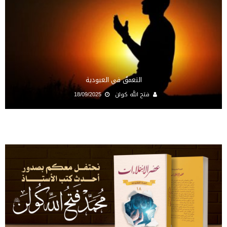
التعمقُ في العبودية
فتح الله كولن
18/09/2025