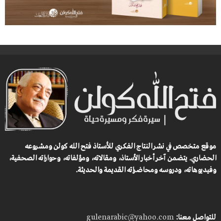
موقع متخصص في نشر النتاج الفكري للأستاذ فتح الله كولن ومشروعه
الحضاري.
يتضمن آخر أخبار الأستاذ، ومقالاته، ومؤلفاته، وحواراته الصحفية،
وفيديوهاته، ودروسه ومحاضراته القديمة والحديثة.
للتواصل معنا:
gulenarabic@yahoo.com