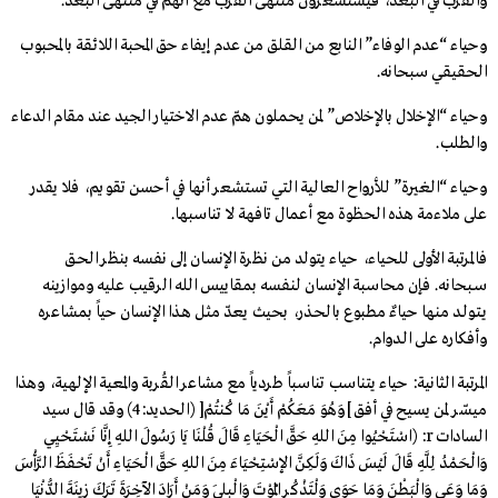
والقُرب في البُعد، فيستشعرون منتهى القُرب مع أنهم في منتهى البُعد.
وحياء “عدم الوفاء” النابع من القلق من عدم إيفاء حق المحبة اللائقة بالمحبوب
الحقيقي سبحانه.
وحياء “الإخلال بالإخلاص” لمن يحملون همّ عدم الاختيار الجيد عند مقام الدعاء
والطلب.
وحياء “الغيرة” للأرواح العالية التي تستشعر أنها في أحسن تقويم، فلا يقدر
على ملاءمة هذه الحظوة مع أعمال تافهة لا تناسبها.
فالمرتبة الأولى للحياء، حياء يتولد من نظرة الإنسـان إلى نفسه بنظر الحـق
سـبحانه. فإن محاسبة الإنسان لنفسه بمقاييس الله الرقيب عليه وموازينه
يـتـولـد منها حياءٌ مطبوع بالحـذر، بحيث يعدّ مثل هـذا الإنسان حياً بمشاعره
وأفكاره على الـدوام.
المرتبة الثانية: حياء يتناسب تناسباً طردياً مع مشاعر القُربة والمعية الإلهية، وهذا
ميسّر لمن يسيح في أفق ]وَهُوَ مَعَكُمْ أَيْنَ مَا كُنتُمْ[ (الحديد:4) وقد قال سيد
السادات r: (اسْتَحْيُوا مِنَ اللهِ حَقَّ الْحَيَاءِ قَالَ قُلْنَا يَا رَسُولَ اللهِ إِنَّا نَسْتَحْيِي
وَالْحَمْدُ لِلَّهِ قَالَ لَيْسَ ذَاكَ وَلَكِنَّ الإسْتِحْيَاءَ مِنَ اللهِ حَقَّ الْحَيَاءِ أَنْ تَحْفَظَ الرَّأْسَ
وَمَا وَعَى وَالْبَطْنَ وَمَا حَوَى وَلْتَذْكُرِ الْمَوْتَ وَالْبِلَى وَمَنْ أَرَادَ الآخِرَةَ تَرَكَ زِينَةَ الدُّنْيَا