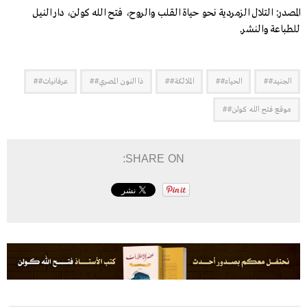
المصدر: التلال الزمردية نحو حياة القلب والروح، فتح الله كولن، دار النيل
للطباعة والنشر.
الجنيد##
الحياء##
الملائكة##
ذا النون المصري##
عرفانيات##
موقع فتح الله كولن##
SHARE ON: