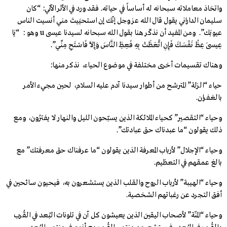
واتخاذ معاملاته سبحانه له أساساً في حياته. فقد ورد في الأثر الآتي: “كان
سليمان الداراني يقول قال الله عز وجل إنّك إن استحيَيتَ مني أنسيت الناس
عيوبَك”. ومن المفيد أن نذكّر هنا بقول الله سبحانه لسيدنا عيسى u وهو : “يَا
عِيسَى عِظْ نَفْسَكَ فَإِنِ اتَّعَظَتْ بِهِ فَعِظِ النَّاسَ وَإِلاَّ فَاسْتَحِ مِنِّي”.
وهناك تقسيمات أخرى مختلفة في موضوع الحياء، نذكر منها:
حياء “الزلة” المترشح من أطوار سيدنا آدم عليه السلام، لحين مجيء الأمر
بالغفران.
وحياء “التقصير” كحياء الملائكة الذين يسبّحون الليل والنهار لا يفتُرون، ومـع
ذلك يقولون “ما عبدناك حـق عبادتك”.
وحياء “الإجلال” لأرباب المعرفة الذين يقولون “ما عرفناك حق معرفتك” مع
بالغ عمقهم في التعظيم.
وحياء “الهيبة” لأرباب الروح والقلب الذين يستشعرون به، فيحيون سائحين في
أفق التجرد عن رغباتهم الشخصية.
وحياء “المنّة” لأصحاب اليقين الذين يعيشون كل آن في تلونات البُعد في القُرب