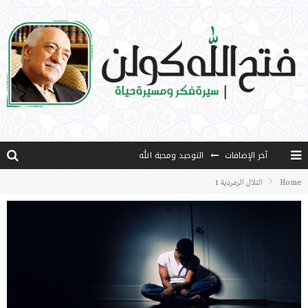
آخر الإضافات
التوحيد ومحبة الله
منهج قراءة جديدة
Home
التلال الزمردية 1
كتاب معراج الروح الصلاة: 32-مراتب الطهارة في الصلاة
الشروق
كتاب طرق الإرشاد: 36- التضحية