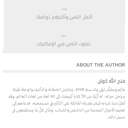
أكمل الناس وأكثرهم تواضعًا
تفاوت الناس في الإمكانيات
ABOUT THE AUTHOR
فتح الله كولن
عالِم ومفكِّر تركي ولد سنة 1938، ومَارَسَ الخطابة والتأليف والوعظ طِيلة
مراحل حياته، له أَزْيَدُ من 70 كتابا تُرْجِمَتْ إلى 40 لغة من لغات العالم. وقد
تَمَيَّزَ منذ شبابه المبكر بقدرته الفائقة على التأثير في مستمعيه، فدعاهم إلى
تعليم الأجيال الجديدة من الناشئين والشباب، وَبَذْلِ كلِّ ما يستطيعون في
سبيل ذلك.