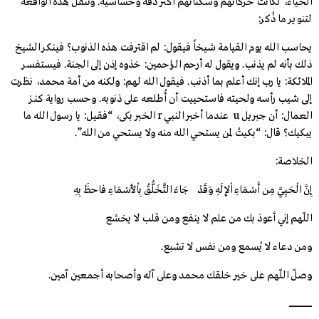
الحياء، لكانت حركاتهم وسكناتهم أكثر دقة وحساسية. وننقل هذه الواقعة
لتنوير ما ذُكر:
يحاسب الله يوم القيامة شيخاً فيقول: لم اقترفت هذه الذنوب؟ فينكر الشيخ
ذلك بأنه لم يذنب. ويقول له أرحم الراحمين: خذوه إذن إلى الجنة. فيستفسر
الملائكة: يا رب إنك أعلم بما أذنب. فيقول الله لهم: ولكنه من أمة محمد، نظرت
إلى شيب رأسه ولحيته فاستحييت أن أُطلعه على ذنوبه. وحسب رواية كنـز
العمال: أن جبريل u عندما أخبر النبي r الخبر بكى، “فقيل: يا رسول الله ما
يبكيك؟ قال: “بكيتُ لمن يستحي الله منه ولا يستحي من الله”.
الخلاصة:
إِنَّ الْحَيِيَّ مِن أَسْمَاءِ اْلإِلَهِ وَقَدْ جَاءَ التَّخَلُّقُ بِاْلأَسْمَاءِ فاحظَ بِهِ
اللّهم إني أعوذ بك من علم لا ينفع ومن قلب لا يخشع
ومن دعـاء لا يُسمع ومن نفس لا تشبع.
وصلّ اللّهم على خير خلقك محمد وعلى آله وأصحابه أجمعين آمين.
ــــــــــــــــــــــــــــــــ