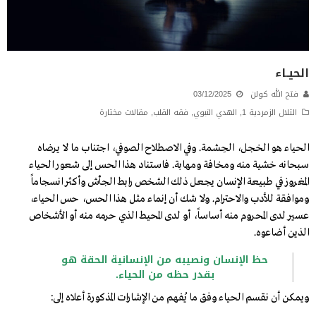
الحيـاء
فتح الله كولن
03/12/2025
التلال الزمردية 1
,
الهدي النبوي
,
فقه القلب
,
مقالات مختارة
الحياء هو الخجل، الحِشمة. وفي الاصطلاح الصوفي، اجتناب ما لا يرضاه
سبحانه خشية منه ومخافة ومهابة. فاستناد هذا الحس إلى شعور الحياء
المغروز في طبيعة الإنسان يجعل ذلك الشخص رابط الجأش وأكثر انسجاماً
وموافقة للأدب والاحترام. ولا شك أن إنماء مثل هذا الحس، حس الحياء،
عسير لدى المحروم منه أساساً، أو لدى المحيط الذي حرمه منه أو الأشخاص
الذين أضاعوه.
حظ الإنسان ونصيبه من الإنسانية الحقة هو
بقدر حظه من الحياء.
ويمكن أن نقسم الحياء وفق ما يُفهم من الإشارات المذكورة أعلاه إلى: