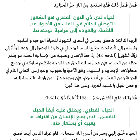
فَمَنْ فَعَلَ ذَلِكَ فَقَدِ اسْتَحْيَا مِنَ اللهِ حَقَّ الْحَيَاءِ).
الحياء لدى ذي النون المصري هو الشعور
بالتوحش الدائم في القلب من الأطوار غير
اللائقة، والعودة إلى مراقبة توجهاتنا.
المرتبة الثالثة: تتحقق بحدس في أعماق الشهود للحياة الروحية والقلبية،
وتستمر إلى الأبد تحت جناح السير الروحاني في طريق الوصول إلى هدف ]وَأَنَّ إِلَى
رَبِّكَ الْمُنتَهَى[ (النجم:42). إذ حظ الإنسان ونصيبه من الإنسانية الحقة هو بقدر
حظه من الحياء، فإن عجز سالك الحق عن التوجه وتنظيم سلوكه في جميع
محاولاته، الإيحابية والسلبية، وفق الآخرة والغيوب، وعجز عن التفاني التام في
المحوية ومن العيش في أدب جمّ، فإن وجوده عارٌ – من زاوية- بالنسبة إليه،
وحمل ثقيل بالنسبة لغيره. وعلى هذا قيل:
فَلاَ وَاللهِ مَا فِي الْعَيْشِ خَيْرٌ وَلاَ الدُّنْيَا إِذَا ذَهَبَ الْحَيَاءُ
الحياء الفطري، ويطلق عليه أيضاً الحياء
النفسي، الذي يمنع الإنسان من اقتراف ما
يعيبه أو يُستَعار منه.
الحياء خُلُق إلهي وسر من أسرار الله سبحانه، فلو عرف الناس أينما تعلق