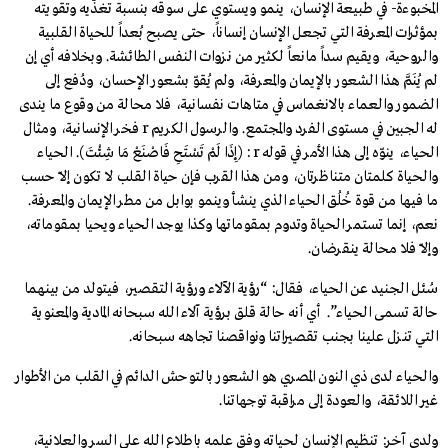
المخبوءة- في طبيعة الإنسان، ينمو ويستوي على سوقه بنسبة تغذّيه وتقويته
بمؤثرات المعرفة التي تجعل الإنسان إنساناً، حتى يصبح بُعداً للحياة القلبية
والروحية، ويقيم سداً مانعاً لكثير من نـزوات النفس الطائشة. وبخلافه أي إن
لم يُنَمَّ هذا الشعور بالإيمان والمعرفة، ولم يُقوّ بشعور الإحسان، ودُفع إلى
الضمور والعماء بالانغماس في متاهات نفسانية، فلا محالة من وقوع ما يندى
له الجبين في مستوى الفرد والمجتمع. والرسول الكريم r فخر الإنسانية، ومثال
الحياء، ينوّه إلى هذا الأمر في قوله r : (إِذَا لَمْ تَسْتَحِ فَاصْنَعْ مَا شِئْتَ). الحياء
والحياة كلمتان متناظرتان، ومن هذا القرب فإن حياة القلب لا تكون إلاّ حسب
ما فيها من قوة خُلُق الحياء الذي ينشأ وينمو بوابل من مطر الإيمان والمعرفة.
نعم، إنما تستمر الحياة وتدوم بمقوماتها وكذا يوجد الحياء ويحيا بمقوماته،
وإلاّ فلا محالة ينقرضان.
سُئل الجنيد عن الحياء، فقال: “رؤية الآلاء ورؤية التقصير، فيتولد من بينهما
حالة تسمى الحياء”. أي أنه حالة قلق برؤية آلاء الله سبحانه المادية والمعنوية
التي تنـزل علينا بجنب تقصيراتنا ونواقصنا تجاهه سبحانه.
والحياء لدى ذي النون المصري هو الشعور بالتوحش الدائم في القلب من الأطوار
غير اللائقة، والعودة إلى مراقبة توجهاتنا.
ولدى آخر: تنظيم الإنسان لحياته وفق علمه باطلاع الله على السر والعلانية،