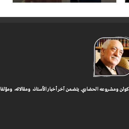
 كولن ومشروعه الحضاري.
يتضمن آخر أخبار الأستاذ، ومقالاته، ومؤلف