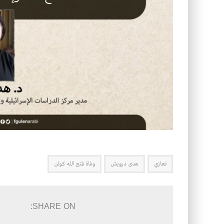
تعازي
هدى درويش
وفاة فتح الله كولن
SHARE ON: