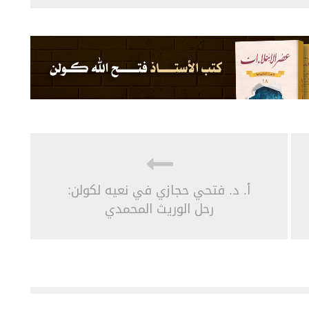
أ. د. فتحي حجازي في نعيه لكولن:
رحل الوريث المحمدي