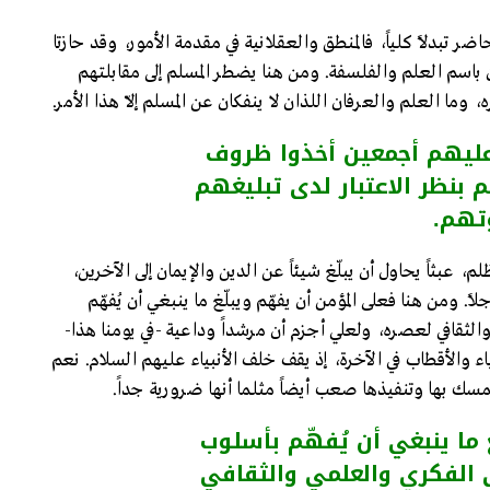
ضر تبدلاً كلياً، فالمنطق والعقلانية في مقدمة الأمور، وقد حازتا
ن باسم العلم والفلسفة. ومن هنا يضطر المسلم إلى مقابلتهم
ما العلم والعرفان اللذان لا ينفكان عن المسلم إلاّ هذا الأمر.
 عليهم أجمعين أخذوا ظروف
نظر الاعتبار لدى تبليغهم
تهم.
بثاً يحاول أن يبلّغ شيئاً عن الدين والإيمان إلى الآخرين،
ً. ومن هنا فعلى المؤمن أن يفهّم ويبلّغ ما ينبغي أن يُفهّم
ثقافي لعصره، ولعلي أجزم أن مرشداً وداعية -في يومنا هذا-
اء والأقطاب في الآخرة، إذ يقف خلف الأنبياء عليهم السلام. نعم
تمسك بها وتنفيذها صعب أيضاً مثلما أنها ضرورية جداً.
 ما ينبغي أن يُفهّم بأسلوب
الفكري والعلمي والثقافي