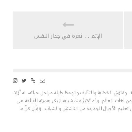
الإثم … ثغرة في جدار النفس
عالِم ومفكِّر تركي ولد سنة 1938، ومَارَسَ الخطابة والتأليف والوعظ طِيلة مراحل حياته، له أَزْيَدُ
ابا تُرْجِمَتْ إلى 40 لغة من لغات العالم. وقد تَمَيَّزَ منذ شبابه المبكر بقدرته الفائقة على
تعليم الأجيال الجديدة من الناشئين والشباب، وَبَذْلِ كلِّ ما