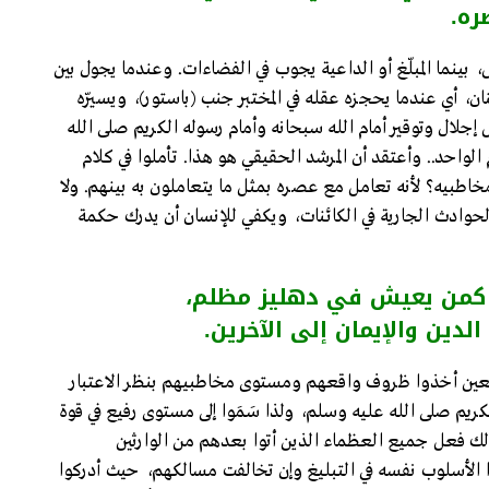
ره.
نما المبلّغ أو الداعية يجوب في الفضاءات. وعندما يجول بين
ن، أي عندما يحجزه عقله في المختبر جنب (باستور)، ويسيّره
ل إجلال وتوقير أمام الله سبحانه وأمام رسوله الكريم صلى الله
لواحد.. وأعتقد أن المرشد الحقيقي هو هذا. تأملوا في كلام
ى مخاطبيه؟ لأنه تعامل مع عصره بمثل ما يتعاملون به بينهم. ولا
لحوادث الجارية في الكائنات، ويكفي للإنسان أن يدرك حكمة
 كمن يعيش في دهليز مظلم،
 الدين والإيمان إلى الآخرين.
جمعين أخذوا ظروف واقعهم ومستوى مخاطبيهم بنظر الاعتبار
يم صلى الله عليه وسلم، ولذا سَمَوا إلى مستوى رفيع في قوة
ذلك فعل جميع العظماء الذين أتوا بعدهم من الوارثين
 الأسلوب نفسه في التبليغ وإن تخالفت مسالكهم، حيث أدركوا