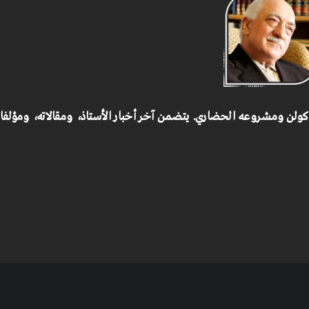
 كولن ومشروعه الحضاري.
يتضمن آخر أخبار الأستاذ، ومقالاته، ومؤلف