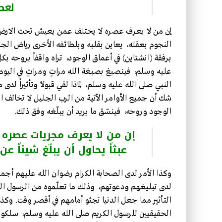
لعص
إن من لا يعرف عصره لا يختلف عمن يعيش تحت الارض، بي
النجوم بعقله، يعاين بقلبه وبلطائفه الأخرى رياض الجنا
برفقة (انشتاين) في أعماق الوجود، تراه واقفاً بروحه بك
عليه وسلم، فينصبغ بصبغة الله مراتٍ ومراتٍ في اليوم ا
النبي صلى الله عليه وسلم، لماذا لقي قبولاً وتأثيراً لد
شك أن جميع الأوامر الآتية من الرب الجليل لا تخالف ا
الوجود وروحه، فينسّق ما يريد أن يبلّغه وفق ذلك.
إن من لا يعرف مجريات عصره
عبثاً يحاول أن يبلّغ شيئاً عن
وكذا الأمر لدى الصحابة الكرام رضوان الله عليهم أ
لدى تبليغهم ودعوتهم، وذلك ما تعلّموه من الرسول الكر
التأثير مما جعل الدنيا تجثو أمامهم في أقصر وقت. وك
الحقيقيين للرسول الكريم صلى الله عليه وسلم، سلكوا