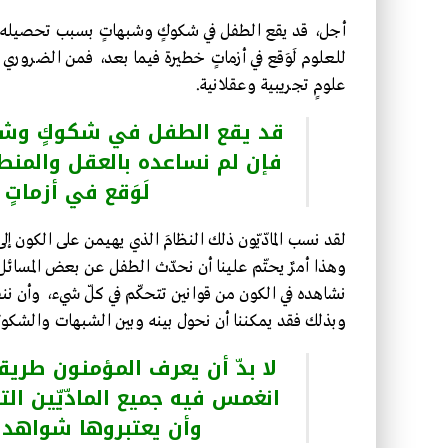
أجل، قد يقع الطفل في شكوكٍ وشبهاتٍ بسبب تحصيله لل
للعلوم لَوَقع في أزماتٍ خطيرة فيما بعد، فمن الضروري ت
علومٍ تجريبية وعقلانية.
قد يقع الطفل في شكوكٍ وشب
فإن لم نساعده بالعقل والمنطق
لَوَقع في أزماتٍ
لقد نسب المادّيّون ذلك النظامَ الذي يهيمن على الكون إ
وهذا أمرٌ يحتّم علينا أن نحدّث الطفل عن بعض المسائل 
نشاهده في الكون من قوانين تتحكّم في كلّ شيء، وأن نن
وبذلك فقد يمكننا أن نحول بينه وبين الشبهات والشكوك ال
لا بدّ أن يعرف المؤمنون طري
انغمس فيه جميع المادّيّين الت
وأن يعتبروها شواهد ع