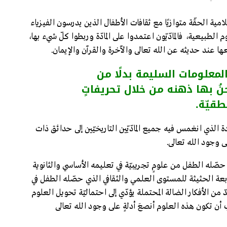
مية الحقّة متوازيًا مع ثقافات الأطفال الذين يدرسون الفيزياء
الطبيعية، فالمادّيّون اعتمدوا على المادّة وربطوا كلّ شيء بها،
وضعها عند حديثه عن الله تعالى والآخرة والقرآن والإيمان.
لمعلومات السليمة بدلًا من
ُ بها ذهنه من خلال تحريفاتٍ
طقيّة.
ة الذي انغمس فيه جميع المادّيّين التاريخيّين إلى حدائق ذات
وجود الله تعالى.
ا حصّله الطفل من علومٍ تجريبيّة في تعليمه الأساسي والثانوية
متابعة الحثيثة للمستوى العلمي والثقافي الذي حصّله الطفل في
ّ من الأفكار الضالة المحتملة يؤدّي إلى احتماليّة تحويل العلوم
أن تكون هذه العلوم أنصعَ أدلةٍ على وجود الله تعالى