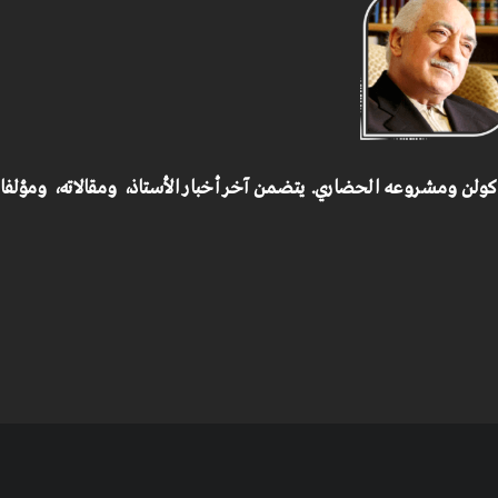
 كولن ومشروعه الحضاري.
يتضمن آخر أخبار الأستاذ، ومقالاته، ومؤلف