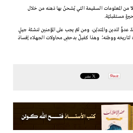
ًا من المعلومات السقيمة التي يُشحنُ بها ذهنه من خلال
رةٍ مستقبليّة.
دّ عدوٍّ للدين والمتديّن، ومن ثمّ يجب على المؤمنين تنشئة جيلٍ
ءَه لتاريخه ووطنه؛ وهذا كفيلٌ بدحضِ محاولات الجهلاء إفسادَ