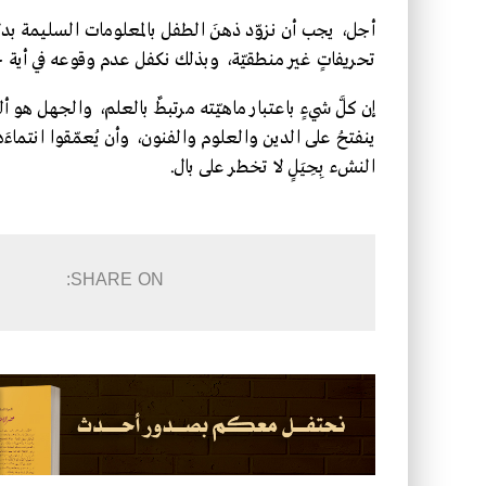
أجل، يجب أن نزوّد ذهنَ الطفل بالمعلومات السليمة بدل
تحريفاتٍ غير منطقيّة، وبذلك نكفل عدم وقوعه في أية حي
إن كلَّ شيءٍ باعتبار ماهيّته مرتبطٌ بالعلم، والجهل هو أل
ينفتحُ على الدين والعلوم والفنون، وأن يُعمّقوا انتما
النشء بِحِيَلٍ لا تخطر على بال.
SHARE ON: