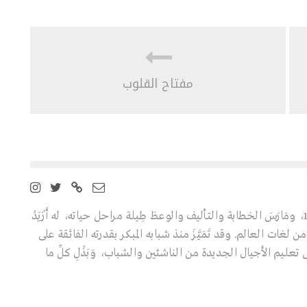
مفتاح القلوب
عالِم ومفكِّر تركي ولد سنة 1938، ومَارَسَ الخطابة والتأليف والوعظ طِيلة مراحل حياته، له أَزْيَدُ
ابا تُرْجِمَتْ إلى 40 لغة من لغات العالم. وقد تَمَيَّزَ منذ شبابه المبكر بقدرته الفائقة على
تعليم الأجيال الجديدة من الناشئين والشباب، وَبَذْلِ كلِّ ما