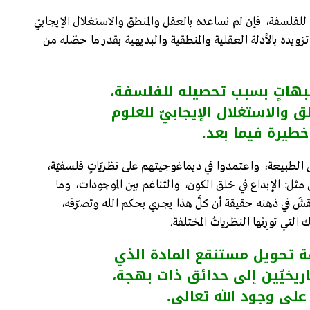
فلسفة، فإن لم نساعده بالعقل والمنطق والاستغلال الإيجابيّ
زويده بالأدلة العقلية والمنطقية والبديهية بقدر ما حصّله من
هاتٍ بسبب تحصيله للفلسفة،
 والاستغلال الإيجابيّ للعلوم
 خطيرة فيما بعد.
لى الطبيعة، واعتمدوا في ديماغوجيتهم على نظريّاتٍ فلسفيّة،
مثل: الإبداع في خلق الكون، والتناغم بين الموجودات، وما
قشَ في ذهنه حقيقة أن كلَّ هذا يجري بحكم الله وتصرّفه،
تي تورِثها النظرياتُ المختلفة.
قة تحويل مستنقع المادة الذي
اريخيّين إلى حدائق ذات بهجة،
لى وجود الله تعالى.