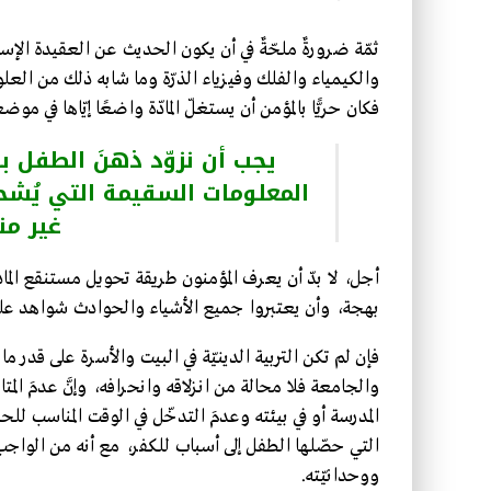
ثمّة ضرورةٌ ملحّةٌ في أن يكون الحديث عن العقيدة الإسلا
والكيمياء والفلك وفيزياء الذرّة وما شابه ذلك من العلوم 
فكان حريًّا بالمؤمن أن يستغلّ المادّة واضعًا إيّاها في م
يجب أن نزوّد ذهنَ الطفل با
المعلومات السقيمة التي يُشحن
غير من
أجل، لا بدّ أن يعرف المؤمنون طريقة تحويل مستنقع الماد
بهجة، وأن يعتبروا جميع الأشياء والحوادث شواهد على 
فإن لم تكن التربية الدينيّة في البيت والأسرة على قدر م
والجامعة فلا محالة من انزلاقه وانحرافه، وإنَّ عدمَ ال
المدرسة أو في بيئته وعدمَ التدخّل في الوقت المناسب للحد
التي حصّلها الطفل إلى أسباب للكفر، مع أنه من الواجب 
ووحدانيّته.