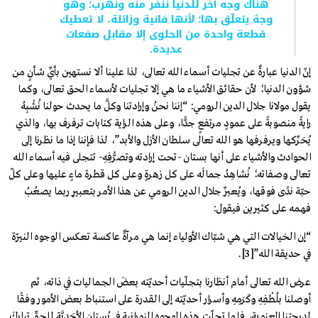
هناك وجه آخر للدنيا ننفر منه ونهرب؛ وهو
وجهٌ يتعلّق بها؛ لأنها فانية وزائلة، لا تعطيك
قطعة واحدة من الحلوى إلا مقابل صفعات
عديدة.
إنّ الدنيا عبارةٌ عن تجليات أسماء الله تعالى، لذا علينا ألا نستهين بأيِّ شأنٍ من
شؤون الدنيا؛ لأن حقائق الأشياء ما هي إلا تجليات لأسماء الحق تعالى، وكما
يقول مولانا جلال الدين الرومي: “إننا نحنُ وإرادتنا وكلَّ ما يحدث حولنا نُشْبِهُ
رايةً منصوبةً على عمودٍ مرتفعٍ جدًّا، وعلى هذه الراية كتابات ترفرف بها، والذي
يُحَرِّكها ويرفرفها هو الله تعالى سلطان الأزل والأبد”، لذا فإننا إذا ما نظرنا إلى
الحوادث والأشياء على أنها بستان -تحت إرادته وتصرُّفِهِ- تتجلى فيه أسماء الله
تعالى وصفاته؛ نُشاهِدُ جمالَه على كل زهرةٍ وعلى كل قطرة ماءٍ عليها وعلى كلّ
حبّة ندًى فوقها، ويُعبِّر جلال الدين الرومي عن هذا الأمر بتعبيرٍ ربما يصعُبُ
فهمه على كثيرين فيقول:
“إن الخيالات التي هي شبّاك الأولياء إنما هي مرآةٌ عاكسة تعكس الوجوه النيّرة
في حديقة الله”
[3]
.
عرض الله تعالى أمام أنظارنا بتجلّيات أحديّته بعضَ الجماليات في ذاته، ثم
أوصلنا بلُطْفِهِ وكَرَمِهِ وأسرار أحديّته إلى القدرة على استنباط بعض الأمور وفقًا
لدرجتنا المعنوية، فلما تجلّت هذه الوجوه النورانية في بُستان الأَحَدِيَّةِ للحقّ تباركَ