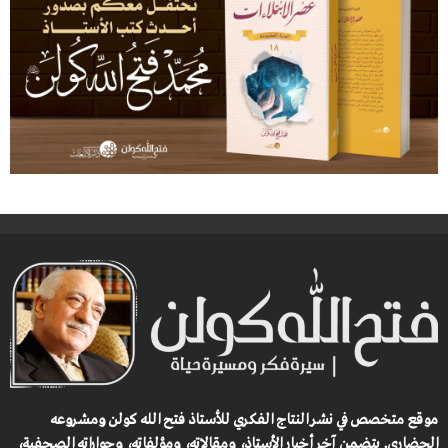
موقع متخصص في نشر النتاج الفكري للأستاذ فتح الله كولن ومشروعه
الحضاري.
يتضمن آخر أخبار الأستاذ، ومقالاته، ومؤلفاته، وحواراته الصحفية،