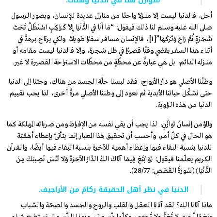
متوازن هنا في الدنيا وهناك.
أجل، فالدنيا ليست إلا منـزلًا واحدًا من منازل عديدة للإنسان، ويصور الرسول
صلى الله عليه وسلم لنا ذلك فيقول: “مَا أَنَا فِي الدُّنْيَا إِلَّا كَرَاكِبٍ اسْتَظَلَّ تَحْتَ
شَجَرَةٍ ثُمَّ رَاحَ وَتَرَكَهَا”
[1]
، فالإنسان مسافر سفرًا طويلًا، ولكي يرتاح برهةً في
أثناء هذا السفر يقضي وقتًا قصيرًا في ظل شجرة، وإلا فالدنيا ليست مقامه أو
منـزله الدائم، بل هي عبارةٌ عن محطّةٍ من محطّات الاستراحة القصيرة لا غير.
وطنُنا الأصلي هو دارُ الأرواح، فقد لبسنا حلّة الجسد من هناك، وجئنا إلى الدنيا
حتى نشكِّل حياتنا الأبدية ثم نعود إلى وطننا الأصلي مرةً أخرى، لذا يجب تقييم
الدنيا من هذه الزاوية.
والمؤمن إنسانُ توازُنٍ، لذا يجب أن يقي نفسه من الإفراط ومن ضرباته المهلكة كما
هو الحال في كلّ أمر، وأحسب أن تحقيق هذا المعيار إنما يتأتّى بإعطاء أهمّيّة
للدنيا بنسبة البقاء فيها وإعطاء أهمية للآخرة بنسبة البقاء فيها أيضًا، والقرآن
الكريم يعلّمنا فيقول: ﴿وَابْتَغِ فِيمَا آتَاكَ اللهُ الدَّارَ الآخِرَةَ وَلَا تَنْسَ نَصِيبَكَ مِنَ
الدُّنْيَا﴾ (سُورَةُ القَصَصِ: 28/77).
الدنيا في نظر أهل الحقيقة ركامٌ من الأراجيف.
ماذا آتانا الله؟ لقد آتانا العقل والقلب والروح والجسد والصحّة والشباب