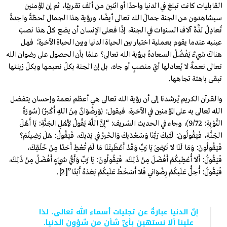
القابليات كانت تبلغ في الدنيا واحدًا أو اثنين من ألف تقريبًا، ثم إن المؤمنين
سيشاهدون من الجنة جمالَ الله تعالى أيضًا، ورؤية هذا الجمال لحظةً واحِدةً
تُعادِلُ لذَّةَ آلاف السنوات في الجنة، إذًا فعلى الإنسان أن يضع كلّ هذا نصبَ
عينيه عندما يقوم بعملية اختيار بين الحياة الدنيا وبين الحياة الآخرة؛ فهل
هناكَ شيءٌ يَفْضُلُ السعادةَ برؤية الله تعالى؟ علمًا بأن الحصول على رضوان الله
تعالى نعمةٌ لا يُعادلها أيّ منصبٍ أو جاه، بل إن الجنة بكلّ نعيمها وبكلّ زينتها
تبقى باهتة تجاهها.
والقرآن الكريم يُرشدنا إلى أن رؤية الله تعالى هي أعظم نعمة وإحسان يتفضل
الله تعالى به على المؤمنين في الآخرة، فيقول: ﴿وَرِضْوَانٌ مِنَ اللهِ أَكْبَرُ﴾ (سُورَةُ
التَّوْبِةِ: 9/72)، وجاء في الحديث الشريف: “إِنَّ اللَّهَ يَقُولُ لِأَهْلِ الجَنَّةِ: يَا أَهْلَ
الجَنَّةِ، فَيَقُولُونَ: لَبَّيكَ رَبَّنَا وَسَعْدَيكَ وَالخَيرُ فِي يَدَيكَ، فَيَقُولُ: هَلْ رَضِيتُمْ؟
فَيَقُولُونَ: وَمَا لَنَا لَا نَرْضَى يَا رَبِّ وَقَدْ أَعْطَيتَنَا مَا لَمْ تُعْطِ أَحَدًا مِنْ خَلْقِكَ،
فَيَقُولُ: أَلَا أُعْطِيكُمْ أَفْضَلَ مِنْ ذَلِكَ، فَيَقُولُونَ: يَا رَبِّ وَأَيُّ شَيءٍ أَفْضَلُ مِنْ ذَلِكَ،
فَيَقُولُ: أُحِلُّ عَلَيكُمْ رِضْوَانِي فَلَا أَسْخَطُ عَلَيكُمْ بَعْدَهُ أَبَدًا”
[2]
.
إنّ الدنيا عبارةٌ عن تجليات أسماء الله تعالى، لذا
علينا ألا نستهين بأيِّ شأنٍ من شؤون الدنيا.