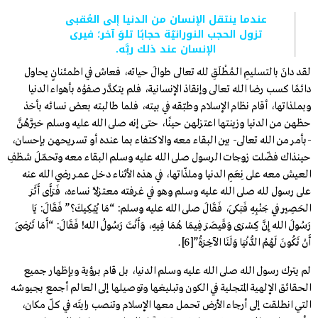
عندما ينتقل الإنسان من الدنيا إلى العُقبى
تزول الحجب النورانيّة حجابًا تلوَ آخر؛ فيرى
الإنسان عند ذلك ربَّه.
لقد دانَ بالتسليمِ الـمُطْلَقِ لله تعالى طوالَ حياته، فعاش في اطمئنانٍ يحاول
دائمًا كسب رضا الله تعالى وإنقاذ الإنسانية، فلم يتكدَّر صفوُه بأهواء الدنيا
وبملذاتها، أقام نظام الإسلام وطبّقه في بيته، فلما طالبته بعض نسائه بأخذ
حظهن من الدنيا وزينتها اعتزلهن حينًا، حتى إنه صلى الله عليه وسلم خيَّرَهُنَّ
-بأمر من الله تعالى- بين البقاء معه والاكتفاء بما عنده أو تسريحهن بإحسان،
حينذاك فضّلت زوجات الرسول صلى الله عليه وسلم البقاء معه وتحمّلَ شظفِ
العيش معه على نِعَمِ الدنيا وملذّاتها، في هذه الأثناء دخل عمر رضي الله عنه
على رسول لله صلى الله عليه وسلم وهو في غرفته معتزلًا نساءه، فَرَأَى أَثَرَ
الحَصِيرِ فِي جَنْبِهِ فَبَكَى، فَقَالَ صلى الله عليه وسلم: “مَا يُبْكِيكَ؟” فَقَالَ: يَا
رَسُولَ الله إِنَّ كِسْرَى وَقَيصَرَ فِيمَا هُمَا فِيهِ، وَأَنْتَ رَسُولُ الله! فَقَالَ: “أَمَا تَرْضَى
أَنْ تَكُونَ لَهُمُ الدُّنْيَا وَلَنَا الآخِرَةُ”
[6]
.
لم يترك رسول الله صلى الله عليه وسلم الدنيا، بل قام برؤية وبإظهار جميع
الحقائق الإلهية المتجلية في الكون وتبليغها وتوصيلها إلى العالم أجمع بجيوشه
التي انطلقت إلى أرجاء الأرض تحمل معها الإسلام وتنصب رايتَه في كلّ مكان،