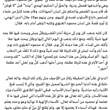
وهي وأشباهها قصصٌ رمزية، والحقّ أن الحكيم الهندي “بيدبا” قبلَ “لا فونتن”
قد قام بسرد القصص والحكم على لسان الحيوانات، وقام بعده كثيرٌ من علماء
المسلمين باتباع الأسلوب نفسه في كتبهم، ومن بينهم مولانا جلال الدين الرومي،
إذ أورد قصةً على لسان محمود الغزنوي وكلبه الرابض أمام بابه، فقال:
كان كلبه يذهب كل يوم إلى مزبلة أمام القصر ويظلّ ينبش ويبحث فيها فلا يجد
فيها شيئًا يأكله، ومع ذلك يذهب في اليوم التالي إليها ويظل يبحث فيها عمّا
يأكله حتى المساء، كان هذا ديدنه كلّ يوم، فقال له محمود الغزنوي ذات يوم:
منذ أيام وأنت تنبش في تلك المزبلة فلا تجد شيئًا ومع ذلك لا تكفّ عن الذهاب
إليها، ألَمْ تسأم وتملّ من هذا البحث غير المجدي؟ فقال له الكلب: “لقد وجدت
في أحد الأيام في هذه المزبلة عظمة، ومن أجلها أذهب كلَّ يوم لعلي أجد عظمة
أخرى.”
الدنيا في نظر أهل الحقيقة ركامٌ من الأراجيف مثل ركام تلك المزبلة، والله تعالى
خلطَ في هذه الدنيا الخير مع الشر والجميل مع القبيح، ولكي لا يُنسب قبحُ
الأشياء إليه مباشرةً؛ وضع أستار الأسباب، فبقي القبح الظاهري للأشياء وراء
هذه الأستار، ولكن الله تعالى هو خالق كلّ هذه الأشياء التي تتجلى فيها ما لا
نعلمه أو نحصيه من أسمائه تعالى، الأسماء الإلهية لا نهائية وهو وحده يعلم
عددها، فهناك أسماء لا يعلمها إلا هو، ولم يُطلع أيَّ نبيٍّ أو ملكٍ مقرّبٍ عليها،