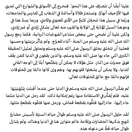
علينا أيضًا أن نتصرّف على هذا النحو؛ فنخرج إلى الأسواق والشوارع التي تجري
فيها الأراجيف أنهارًا، ونستمرّ طلّابًا وأساتذة في الذهاب إلى المدارس والجامعات،
وربّما في سبيل هذا نتحمّل كثيرًا من الأذى المعنوي والمادي، وربما يسدّ هذا في
وجوهنا السبل المؤدّية إلى الولاية والقرب منه تعالى بشكلٍ إرادي أو غير إرادي،
ولكن علينا أن نضحي حتى ببعض مشاعر الفيوضات الربانية، فكما رجع رسول
الله صلى الله عليه وسلم من الجنة -أثناء المعراج- ولم يتأثّر بزينتها وحسنها
فعلينا أن نتخلق بخلق الرسول صلى الله عليه وسلم ونحاول تمثيل الحقيقة
الكبرى التي جاء بها صلى الله عليه وسلم، والذين يقفون في الدنيا كمَن يقف
فوق جمرات من النار، مثل هؤلاء لا يمكن أن يتطلّعوا أبدًا إلى الوجه الفاني
للدنيا، ولا يمكن أن يشغلوا قلوبهم بها، وهم وإن كانوا دائمًا بين المخلوقات
فإنهم دائمًا مع خالق المخلوقات تعالى.
لم يفكّر الرسول صلى الله عليه وسلم في الدنيا حتى عندما أقبلت بِبُلَهْنِيَتِهَا
عليه، فلم يُفكِّر في الاستفادة منها رغم إمكانية ذلك، لقد رحل عن الدنيا مثلما
جاء إليها، جاءَ إليها فلفُّوه بقطعة قماش، ورحل عنها فلفّوه بقطعةٍ مثلها.
لقد حاول الرسول صلى الله عليه وسلم طوالَ حياته السنيّة تأسيسَ حضارةٍ
تلهج بذكرها الحضارات وإقامة عالم متوازن هنا في الدنيا وهناك، ولم يتنازل
طوال حياته قطّ عن دعوته هذه.