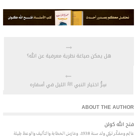
هل يمكن صياغة نظرية معرفية عن الله؟
سِرُّ اختيار النبي ﷺ الليل في أسفاره
ABOUT THE AUTHOR
فتح الله كولن
عالِم ومفكِّر تركي ولد سنة 1938، ومَارَسَ الخطابة والتأليف والوعظ طِيلة