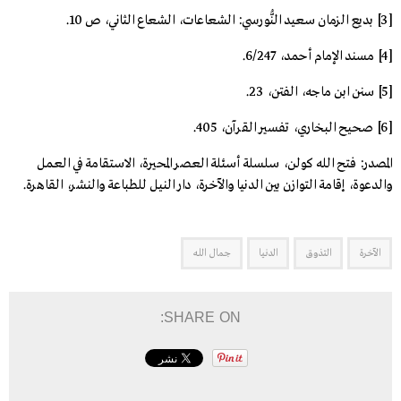
[3]
بديع الزمان سعيد النُّورسي: الشعاعات، الشعاع الثاني، ص 10.
[4]
مسند الإمام أحمد، 6/247.
[5]
سنن ابن ماجه، الفتن، 23.
[6]
صحيح البخاري، تفسير القرآن، 405.
المصدر: فتح الله كولن، سلسلة أسئلة العصر المحيرة، الاستقامة في العمل
والدعوة، إقامة التوازن بين الدنيا والآخرة، دار النيل للطباعة والنشر، القاهرة.
الآخرة
التذوق
الدنيا
جمال الله
SHARE ON: