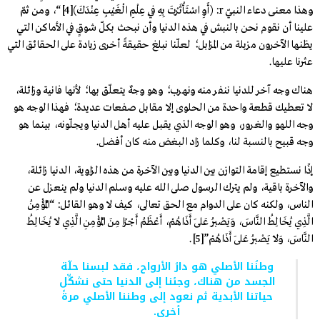
وهذا معنى دعاء النبيّ r: (أَوِ اسْتَأْثَرْتَ بِهِ فِي عِلْمِ الْغَيْبِ عِنْدَكَ)
[4]
“، ومن ثمّ
علينا أن نقوم نحن بالنبش في هذه الدنيا وأن نبحث بكلّ شوقٍ في الأماكن التي
يظنها الآخرون مزبلة من المزابل؛ لعلّنا نبلغ حقيقةً أخرى زيادة على الحقائق التي
عثرنا عليها.
هناك وجه آخر للدنيا ننفر منه ونهرب؛ وهو وجهٌ يتعلّق بها؛ لأنها فانية وزائلة،
لا تعطيك قطعة واحدة من الحلوى إلا مقابل صفعات عديدة؛ فهذا الوجه هو
وجه اللهو والغرور، وهو الوجه الذي يقبل عليه أهل الدنيا ويجلّونه، بينما هو
وجه قبيح بالنسبة لنا، وكلما زاد البغض منه كان أفضل.
إذًا نستطيع إقامة التوازن بين الدنيا وبين الآخرة من هذه الزاوية، الدنيا زائلة،
والآخرة باقية، ولم يترك الرسول صلى الله عليه وسلم الدنيا ولم ينعزل عن
الناس، ولكنه كان على الدوام مع الحق تعالى، كيف لا وهو القائل: “الْمُؤْمِنُ
الَّذِي يُخَالِطُ النَّاسَ، وَيَصْبِرُ عَلَى أَذَاهُمْ، أَعْظَمُ أَجْرًا مِنَ الْمُؤْمِنِ الَّذِي لَا يُخَالِطُ
النَّاسَ، وَلَا يَصْبِرُ عَلَى أَذَاهُمْ”
[5]
.
وطنُنا الأصلي هو دارُ الأرواح، فقد لبسنا حلّة
الجسد من هناك، وجئنا إلى الدنيا حتى نشكِّل
حياتنا الأبدية ثم نعود إلى وطننا الأصلي مرةً
أخرى.