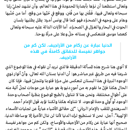
وتعالى استطعنا أن نراها بأبصارنا المحدودة في هذا العالم، وأن نشهد تجلّي ربّنا
سبحانه وتعالى فيها، فَفُتن بها من فُتن، ووقع في حُبِّها من وقع، أما من جُنّبها
وهام على وجهه في الصحراء فهو كما قال يونس أمره: يظل يطلبها بلسان
الحوت في البحار والغزال في الصحراء، أما الآيات الدالة عليه سبحانه وتعالى
كعصا موسى فتنعكس في بستانه جلّ وعلا على مرآة روحنا.
الدنيا عبارة عن ركام من الأراجيف، لكن كم من
جواهر نفيسة للحقائق كامنةٌ في هذه
الأراجيف.
لا أنوي هنا شرح هذه المسألة الدقيقة فالذي نريد أن نقوله في هذا الموضوع الذي
شرعنا فيه من طريقٍ غير مباشر هو: أن الدنيا بستان الله تعالى، وأنّ أنوار ذوي
الوجوه النيرة في هذا البستان تنعكس على مرايا قلوبنا وتتجلّى فيها، فإذا كان
الحال هكذا فإنّ ما نقوم به من أمورٍ دنيوية هو عبارة عن موجات تجلّ آتية منه
على أطوالٍ مختلفة، ونحن هنا لا نتناول بالطبع الموضوع بنظرة أصحاب وحدة
الوجود أو أُولي وحدة الموجود، لا نتناوله هكذا ولكننا نؤيد قول الإمام أحمد
السرهندي الملقب بالإمام الرباني: “إن حقائق الأشياء عبارةٌ عن تجليات الأسماء
الإلهية”. أجل، نحن لا نستطيع ترك الدنيا لأننا لن ننال الآخرة إلا بوساطة الدنيا،
صحيح أنها عبارة عن ركام من الأراجيف والأوساخ، ولكن كم من جواهر نفيسة
للحقائق كامنةٌ في هذه الأراجيف، هناك قصة في “المثنوي” عن محمود الغزنوي،