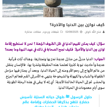
كيف نوازن بين الدنيا والآخرة؟
فتح الله كولن
02/08/2025
شبهات وردود
,
مقالات مختارة
سؤال: كيف يمكن تقييم الدنيا في ظل الظروف الراهنة ؟ نحن لا نستطيع إقامة
توازن بين الدنيا والآخرة؛ فكيف نجح الصحابة في ذلك في عهد النبوة وما بعده؟
الجواب:
الدنيا منـزلٌ من منازل عديدة نمرّ بها ونجتازها، وهناك آيات قرآنية
عديدة وأحاديث نبوية كثيرة تعلمنا هذه الحقيقة وتنذرنا بها، فالإنسان ينتقل
من عالم الأرواح إلى رحم الأم ومنه إلى الحياة الدنيا، وبعد أن يجتاز فيها مراحل
الطفولة والشباب والكهولة والشيخوخة ينتهي به الأمر إلى القبر فعالم البرزخ
والحشر، ثم إلى الحياة الخالدة الأبدية؛ أي إنه لا يبقى في هذه الرحلة الطويلة
سوى أيامٍ معدودات في الحياة الدنيا.
حاول الرسول ﷺ طوالَ حياته السنيّة تأسيسَ
حضارةٍ تلهج بذكرها الحضارات وإقامة عالم