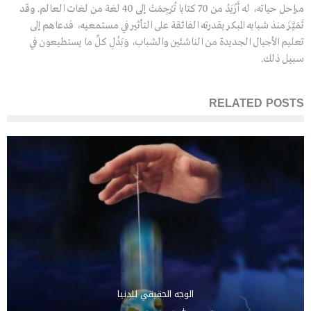
مراحل حياته، له أَزْيَدُ من 70 كتابا تُرْجِمَتْ إلى 40 لغة من لغات العالم. وقد
تَمَيَّزَ منذ شبابه المبكر بقدرته الفائقة على التأثير في مستمعيه، فدعاهم إلى
تعليم الأجيال الجديدة من الناشئين والشباب، وَبَذْلِ كلِّ ما يستطيعون في
سبيل ذلك.
RELATED POSTS
الوجه الحقيقي للدنيا