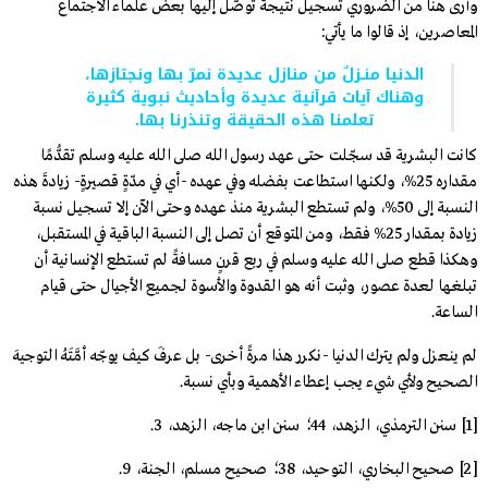
وأرى هنا من الضروري تسجيل نتيجة توصَّل إليها بعض علماء الاجتماع
المعاصرين، إذ قالوا ما يأتي:
الدنيا منـزلٌ من منازل عديدة نمرّ بها ونجتازها،
وهناك آيات قرآنية عديدة وأحاديث نبوية كثيرة
تعلمنا هذه الحقيقة وتنذرنا بها.
كانت البشرية قد سجّلت حتى عهد رسول الله صلى الله عليه وسلم تقدُّمًا
مقداره 25%، ولكنها استطاعت بفضله وفي عهده -أي في مدّةٍ قصيرةٍ- زيادةَ هذه
النسبة إلى 50%، ولم تستطع البشرية منذ عهده وحتى الآن إلا تسجيل نسبة
زيادة بمقدار 25% فقط، ومن المتوقع أن تصل إلى النسبة الباقية في المستقبل،
وهكذا قطع صلى الله عليه وسلم في ربع قرنٍ مسافةً لم تستطع الإنسانية أن
تبلغها لعدة عصور، وثبت أنه هو القدوة والأسوة لجميع الأجيال حتى قيام
الساعة.
لم ينعزل ولم يترك الدنيا -نكرر هذا مرةً أخرى- بل عرفَ كيف يوجّه أمَّتَهُ التوجيهَ
الصحيح ولأي شيء يجب إعطاء الأهمية وبأي نسبة.
[1]
سنن الترمذي، الزهد، 44؛ سنن ابن ماجه، الزهد، 3.
[2]
صحيح البخاري، التوحيد، 38؛ صحيح مسلم، الجنة، 9.