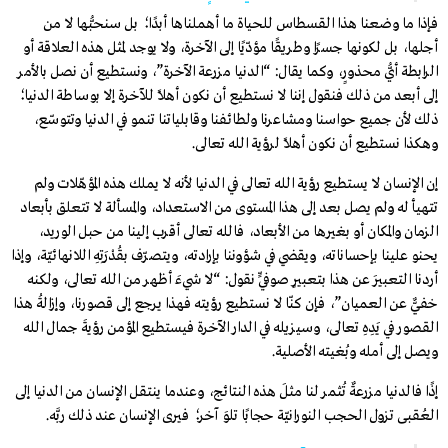
فإذا ما وضعنا هذا القسطاس للحياة ما أهملناها أبدًا؛ بل سنحبُّها لا من
أجلها، بل لكونها جسرًا وطريقًا مؤدّيًا إلى الآخرة، ولا يوجد لمثل هذه العلاقة أو
الرابطة أيُّ محذورٍ، وكما يقال: “الدنيا مزرعة الآخرة”، ونستطيع أن نصل بالأمر
إلى أبعد من ذلك فنقول إننا لا نستطيع أن نكون أهلًا للآخرة إلا بوساطة الدنيا؛
ذلك لأن جميع حواسنا ومشاعرنا ولطائفنا وقابلياتنا تنمو في الدنيا وتتوسّع،
وهكذا نستطيع أن نكون أهلًا لرؤية الله تعالى.
إن الإنسان لا يستطيع رؤية الله تعالى في الدنيا لأنه لا يملك هذه المؤهّلات ولم
تتهيأ له ولم يصل بعد إلى هذا المستوى من الاستعداد، والمسألة لا تتعلق بأبعاد
الزمان والمكان أو بغيرها من الأبعاد، فالله تعالى أقرب إلينا من حبل الوريد،
يحنو علينا بإحساناته، ويقضي في شؤوننا بإرادته، ويتصرّف بقُدْرَتِهِ اللانهائيّة، وإذا
أردنا التعبيرَ عن هذا بتعبيرٍ صوفيٍّ نقول: “لا شيءَ أظهر من الله تعالى، ولكنه
خفيٌّ عن العميان”، فإن كنّا لا نستطيع رؤيته فهذا يرجع إلى قصورنا، وإزالةُ هذا
القصور في يَدِهِ تعالى، وسيزيله في الدار الآخرة فيستطيع المؤمن رؤيةَ جمال الله
ويصل إلى أمله وبُغيته الأصلية.
إذًا فالدنيا مزرعةٌ تُثمر لنا مثلَ هذه النتائج، وعندما ينتقل الإنسان من الدنيا إلى
العُقبى تزول الحجب النورانيّة حجابًا تلوَ آخر؛ فيرى الإنسان عند ذلك ربَّه.