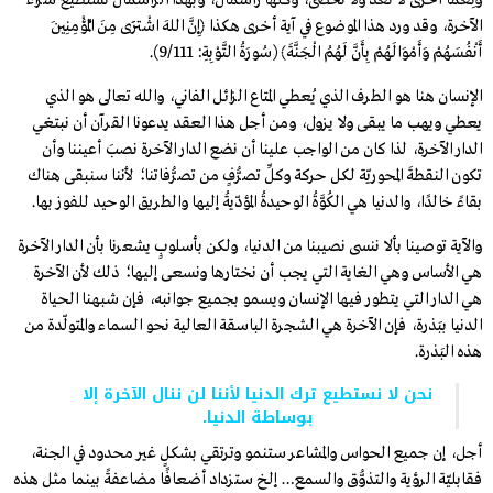
ونِعَمًا أخرى لا تُعَدُّ ولا تُحصى، وكلّها رأسمال، وبهذا الرأسمال نستطيع شراء
الآخرة، وقد ورد هذا الموضوع في آية أخرى هكذا ﴿إِنَّ اللهَ اشْتَرَى مِنَ الْمُؤْمِنِينَ
أَنْفُسَهُمْ وَأَمْوَالَهُمْ بِأَنَّ لَهُمُ الْجَنَّةَ﴾ (سُورَةُ التَّوْبِةِ: 9/111).
الإنسان هنا هو الطرف الذي يُعطي المتاع الزائل الفاني، والله تعالى هو الذي
يعطي ويهب ما يبقى ولا يزول، ومن أجل هذا العقد يدعونا القرآن أن نبتغي
الدار الآخرة، لذا كان من الواجب علينا أن نضع الدار الآخرة نصبَ أعيننا وأن
تكون النقطةَ المحوريّة لكل حركة وكلِّ تصرُّفٍ من تصرُّفاتنا؛ لأننا سنبقى هناك
بقاءً خالدًا، والدنيا هي الكُوَّةُ الوحيدةُ المؤدّيةُ إليها والطريق الوحيد للفوز بها.
والآية توصينا بألا ننسى نصيبنا من الدنيا، ولكن بأسلوبٍ يشعرنا بأن الدار الآخرة
هي الأساس وهي الغاية التي يجب أن نختارها ونسعى إليها؛ ذلك لأن الآخرة
هي الدار التي يتطور فيها الإنسان ويسمو بجميع جوانبه، فإن شبهنا الحياة
الدنيا ببَذرة، فإن الآخرة هي الشجرة الباسقة العالية نحو السماء والمتولّدة من
هذه البَذرة.
نحن لا نستطيع ترك الدنيا لأننا لن ننال الآخرة إلا
بوساطة الدنيا.
أجل، إن جميع الحواس والمشاعر ستنمو وترتقي بشكلٍ غير محدود في الجنة،
فقابليّة الرؤية والتذوُّق والسمع… إلـخ ستزداد أضعافًا مضاعفةً بينما مثل هذه